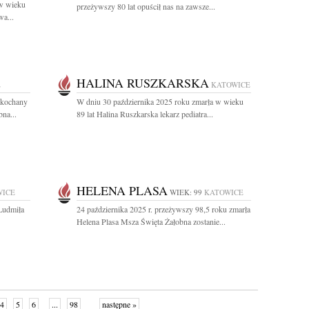
 w wieku
przeżywszy 80 lat opuścił nas na zawsze...
a...
HALINA RUSZKARSKA
E
KATOWICE
ukochany
W dniu 30 października 2025 roku zmarła w wieku
na...
89 lat Halina Ruszkarska lekarz pediatra...
HELENA PLASA
WICE
WIEK: 99
KATOWICE
Ludmiła
24 października 2025 r. przeżywszy 98,5 roku zmarła
Helena Plasa Msza Święta Żałobna zostanie...
4
5
6
...
98
następne »