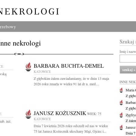
grzebowy
Inne nekrologi
Szukaj
Imię i naz
BARBARA BUCHTA-DEMEL
CE
KATOWICE
wską
Z głębokim żalem zawiadamiamy, że w dniu 13 maja
INNE NE
2026 roku zmarła w wieku 91 lat dr n. med....
Maria 
Z głęb
Barbar
Z głęb
JANUSZ KOŻUSZNIK
E
WIEK: 75
Zygfr
KATOWICE
Z żalem
ab. inż.
Dnia 7 kwietnia 2026 roku odszedł od nas w wieku
Janusz
75 lat Janusz Kożusznik ukochany Mąż, Ojciec i...
Dnia 7