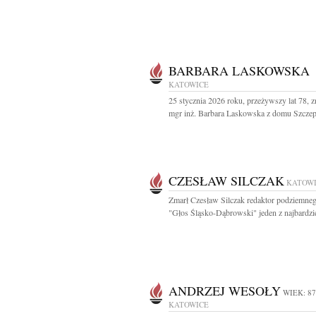
BARBARA LASKOWSKA
KATOWICE
25 stycznia 2026 roku, przeżywszy lat 78, z
mgr inż. Barbara Laskowska z domu Szczepa
CZESŁAW SILCZAK
KATOW
Zmarł Czesław Silczak redaktor podziemne
"Głos Śląsko-Dąbrowski" jeden z najbardzie
ANDRZEJ WESOŁY
WIEK: 87
KATOWICE