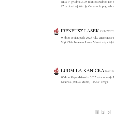
Dnia 14 grudnia 2025 roku odszedł od nas
87 lat Andrzej Wesoły Ceremonia pogrzebow
IRENEUSZ LASEK
KATOWIC
W dniu 16 listopada 2025 roku zmarł nasz 
Mąż i Tata Ireneusz Lasek Msza święta żałob
LUDMIŁA KANICKA
KATO
W dniu 30 października 2025 roku odeszła 
Kanicka (Miłka) Mama, Babcia i droga...
1
2
3