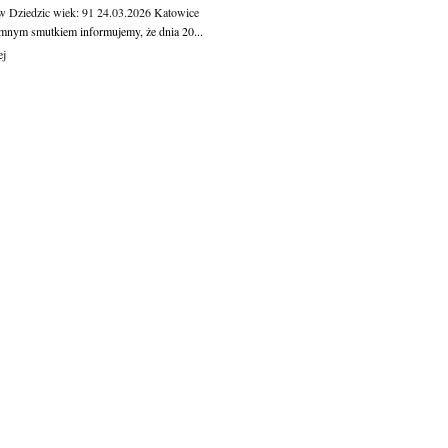
w Dziedzic
wiek: 91
24.03.2026
Katowice
mnym smutkiem informujemy, że dnia 20...
ej