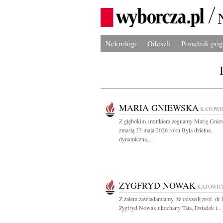
Nekrologi
Odeszli
Poradnik po
MARIA GNIEWSKA
KATOWI
Z głębokim smutkiem żegnamy Marię Gnie
zmarłą 23 maja 2026 roku Była dzielna,
dynamiczna,...
ZYGFRYD NOWAK
KATOWIC
Z żalem zawiadamiamy, że odszedł prof. dr h
Zygfryd Nowak ukochany Tata, Dziadek i...