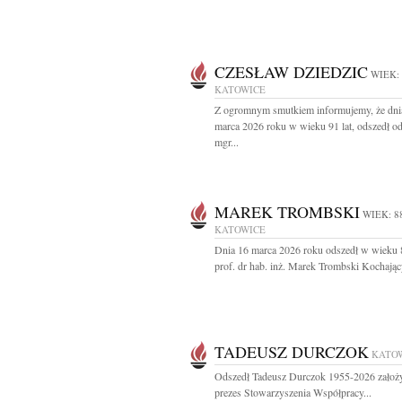
CZESŁAW DZIEDZIC
WIEK:
KATOWICE
Z ogromnym smutkiem informujemy, że dni
marca 2026 roku w wieku 91 lat, odszedł o
mgr...
MAREK TROMBSKI
WIEK: 8
KATOWICE
Dnia 16 marca 2026 roku odszedł w wieku 8
prof. dr hab. inż. Marek Trombski Kochając
TADEUSZ DURCZOK
KATO
Odszedł Tadeusz Durczok 1955-2026 założyc
prezes Stowarzyszenia Współpracy...