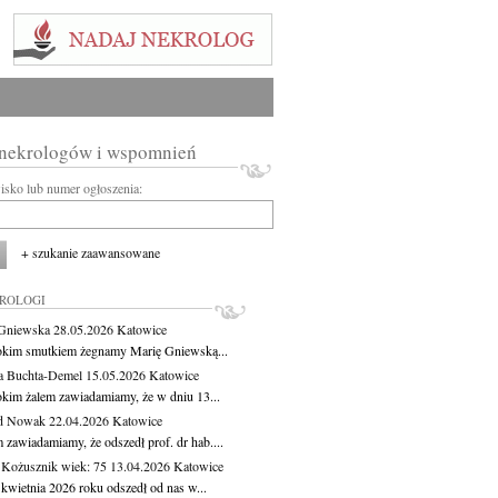
 nekrologów i wspomnień
wisko lub numer ogłoszenia:
+ szukanie zaawansowane
KROLOGI
Gniewska
28.05.2026
Katowice
okim smutkiem żegnamy Marię Gniewską...
a Buchta-Demel
15.05.2026
Katowice
okim żalem zawiadamiamy, że w dniu 13...
yd Nowak
22.04.2026
Katowice
 zawiadamiamy, że odszedł prof. dr hab....
 Kożusznik
wiek: 75
13.04.2026
Katowice
 kwietnia 2026 roku odszedł od nas w...