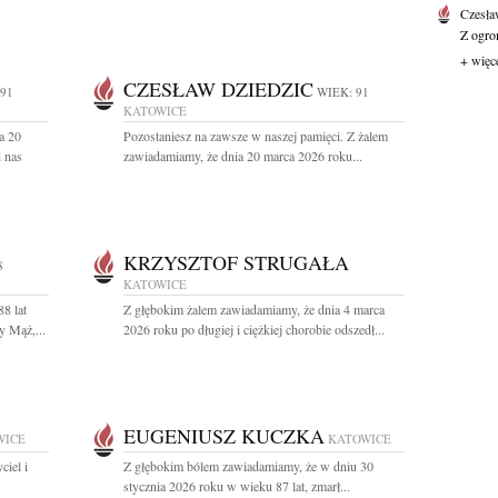
Czesła
Z ogro
+ więc
CZESŁAW DZIEDZIC
 91
WIEK: 91
KATOWICE
a 20
Pozostaniesz na zawsze w naszej pamięci. Z żalem
d nas
zawiadamiamy, że dnia 20 marca 2026 roku...
KRZYSZTOF STRUGAŁA
8
KATOWICE
8 lat
Z głębokim żalem zawiadamiamy, że dnia 4 marca
y Mąż,...
2026 roku po długiej i ciężkiej chorobie odszedł...
EUGENIUSZ KUCZKA
WICE
KATOWICE
iel i
Z głębokim bólem zawiadamiamy, że w dniu 30
stycznia 2026 roku w wieku 87 lat, zmarł...