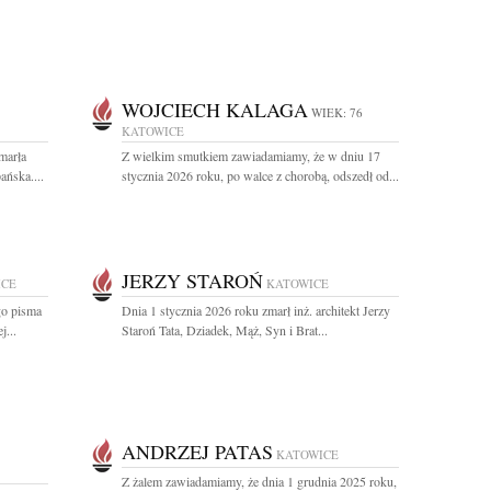
WOJCIECH KALAGA
WIEK: 76
KATOWICE
marła
Z wielkim smutkiem zawiadamiamy, że w dniu 17
ńska....
stycznia 2026 roku, po walce z chorobą, odszedł od...
JERZY STAROŃ
ICE
KATOWICE
go pisma
Dnia 1 stycznia 2026 roku zmarł inż. architekt Jerzy
j...
Staroń Tata, Dziadek, Mąż, Syn i Brat...
ANDRZEJ PATAS
KATOWICE
Z żalem zawiadamiamy, że dnia 1 grudnia 2025 roku,