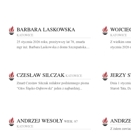
BARBARA LASKOWSKA
WOJCIE
KATOWICE
KATOWICE
25 stycznia 2026 roku, przeżywszy lat 78, zmarła
Z wielkim smu
mgr inż. Barbara Laskowska z domu Szczepańska....
stycznia 2026 
CZESŁAW SILCZAK
JERZY 
KATOWICE
Zmarł Czesław Silczak redaktor podziemnego pisma
Dnia 1 stycznia
"Głos Śląsko-Dąbrowski" jeden z najbardziej...
Staroń Tata, Dz
ANDRZEJ WESOŁY
ANDRZE
WIEK: 87
KATOWICE
Z żalem zawiad