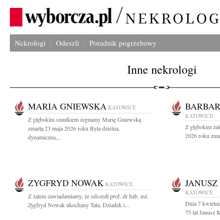
Nekrologi
Odeszli
Poradnik pogrzebowy
Inne nekrologi
MARIA GNIEWSKA
BARBAR
KATOWICE
KATOWICE
Z głębokim smutkiem żegnamy Marię Gniewską
Z głębokim ża
zmarłą 23 maja 2026 roku Była dzielna,
2026 roku zmar
dynamiczna,...
ZYGFRYD NOWAK
JANUSZ
KATOWICE
KATOWICE
Z żalem zawiadamiamy, że odszedł prof. dr hab. inż.
Dnia 7 kwietn
Zygfryd Nowak ukochany Tata, Dziadek i...
75 lat Janusz 