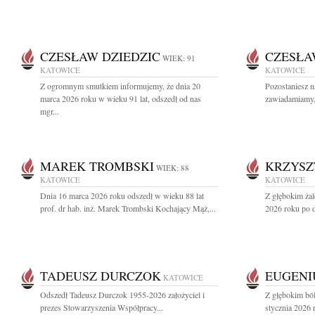
CZESŁAW DZIEDZIC
CZESŁA
WIEK: 91
KATOWICE
KATOWICE
Z ogromnym smutkiem informujemy, że dnia 20
Pozostaniesz n
marca 2026 roku w wieku 91 lat, odszedł od nas
zawiadamiamy, 
mgr...
MAREK TROMBSKI
KRZYSZ
WIEK: 88
KATOWICE
KATOWICE
Dnia 16 marca 2026 roku odszedł w wieku 88 lat
Z głębokim ża
prof. dr hab. inż. Marek Trombski Kochający Mąż,...
2026 roku po dł
TADEUSZ DURCZOK
EUGENI
KATOWICE
Odszedł Tadeusz Durczok 1955-2026 założyciel i
Z głębokim bó
prezes Stowarzyszenia Współpracy...
stycznia 2026 