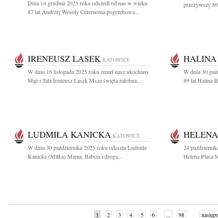
Dnia 14 grudnia 2025 roku odszedł od nas w wieku
przeżywszy 80 
87 lat Andrzej Wesoły Ceremonia pogrzebowa...
IRENEUSZ LASEK
HALINA
KATOWICE
W dniu 16 listopada 2025 roku zmarł nasz ukochany
W dniu 30 paź
Mąż i Tata Ireneusz Lasek Msza święta żałobna...
89 lat Halina R
LUDMIŁA KANICKA
HELENA
KATOWICE
W dniu 30 października 2025 roku odeszła Ludmiła
24 październik
Kanicka (Miłka) Mama, Babcia i droga...
Helena Plasa M
1
2
3
4
5
6
...
98
następ