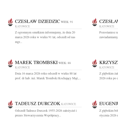
CZESŁAW DZIEDZIC
CZESŁA
WIEK: 91
KATOWICE
KATOWICE
Z ogromnym smutkiem informujemy, że dnia 20
Pozostaniesz n
marca 2026 roku w wieku 91 lat, odszedł od nas
zawiadamiamy, 
mgr...
MAREK TROMBSKI
KRZYSZ
WIEK: 88
KATOWICE
KATOWICE
Dnia 16 marca 2026 roku odszedł w wieku 88 lat
Z głębokim ża
prof. dr hab. inż. Marek Trombski Kochający Mąż,...
2026 roku po dł
TADEUSZ DURCZOK
EUGENI
KATOWICE
Odszedł Tadeusz Durczok 1955-2026 założyciel i
Z głębokim bó
prezes Stowarzyszenia Współpracy...
stycznia 2026 