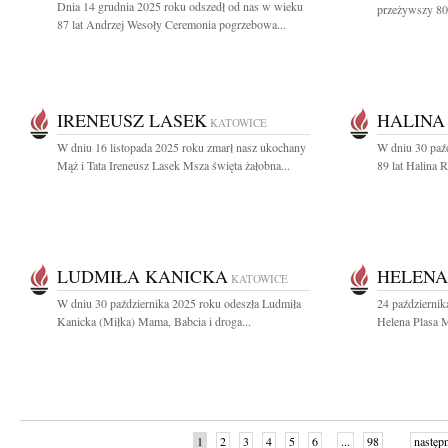
Dnia 14 grudnia 2025 roku odszedł od nas w wieku
przeżywszy 80 
87 lat Andrzej Wesoły Ceremonia pogrzebowa...
IRENEUSZ LASEK
HALINA
KATOWICE
W dniu 16 listopada 2025 roku zmarł nasz ukochany
W dniu 30 paź
Mąż i Tata Ireneusz Lasek Msza święta żałobna...
89 lat Halina R
LUDMIŁA KANICKA
HELENA
KATOWICE
W dniu 30 października 2025 roku odeszła Ludmiła
24 październik
Kanicka (Miłka) Mama, Babcia i droga...
Helena Plasa M
1
2
3
4
5
6
...
98
następ