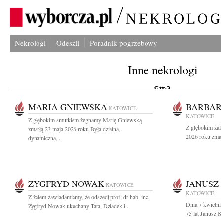
Nekrologi
Odeszli
Poradnik pogrzebowy
Inne nekrologi
MARIA GNIEWSKA
BARBAR
KATOWICE
KATOWICE
Z głębokim smutkiem żegnamy Marię Gniewską
Z głębokim ża
zmarłą 23 maja 2026 roku Była dzielna,
2026 roku zmar
dynamiczna,...
ZYGFRYD NOWAK
JANUSZ
KATOWICE
KATOWICE
Z żalem zawiadamiamy, że odszedł prof. dr hab. inż.
Dnia 7 kwietn
Zygfryd Nowak ukochany Tata, Dziadek i...
75 lat Janusz 