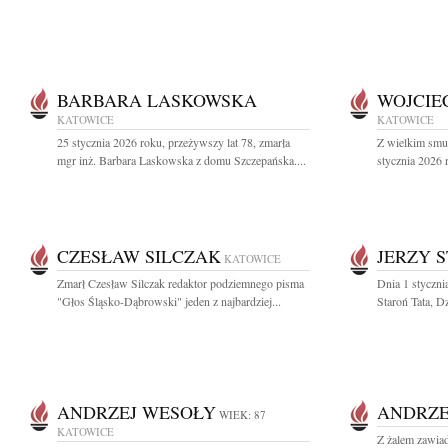
BARBARA LASKOWSKA
WOJCIE
KATOWICE
KATOWICE
25 stycznia 2026 roku, przeżywszy lat 78, zmarła
Z wielkim smu
mgr inż. Barbara Laskowska z domu Szczepańska....
stycznia 2026 
CZESŁAW SILCZAK
JERZY 
KATOWICE
Zmarł Czesław Silczak redaktor podziemnego pisma
Dnia 1 stycznia
"Głos Śląsko-Dąbrowski" jeden z najbardziej...
Staroń Tata, Dz
ANDRZEJ WESOŁY
ANDRZE
WIEK: 87
KATOWICE
Z żalem zawiad