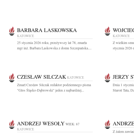
BARBARA LASKOWSKA
WOJCIE
KATOWICE
KATOWICE
25 stycznia 2026 roku, przeżywszy lat 78, zmarła
Z wielkim smu
mgr inż. Barbara Laskowska z domu Szczepańska....
stycznia 2026 
CZESŁAW SILCZAK
JERZY 
KATOWICE
Zmarł Czesław Silczak redaktor podziemnego pisma
Dnia 1 stycznia
"Głos Śląsko-Dąbrowski" jeden z najbardziej...
Staroń Tata, Dz
ANDRZEJ WESOŁY
ANDRZE
WIEK: 87
KATOWICE
Z żalem zawiad