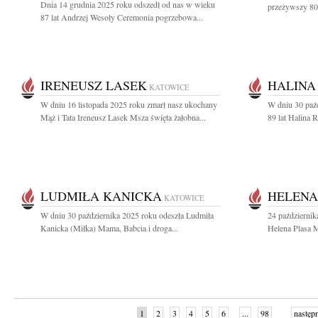
Dnia 14 grudnia 2025 roku odszedł od nas w wieku
przeżywszy 80 
87 lat Andrzej Wesoły Ceremonia pogrzebowa...
IRENEUSZ LASEK
HALINA
KATOWICE
W dniu 16 listopada 2025 roku zmarł nasz ukochany
W dniu 30 paź
Mąż i Tata Ireneusz Lasek Msza święta żałobna...
89 lat Halina R
LUDMIŁA KANICKA
HELENA
KATOWICE
W dniu 30 października 2025 roku odeszła Ludmiła
24 październik
Kanicka (Miłka) Mama, Babcia i droga...
Helena Plasa M
1
2
3
4
5
6
...
98
następ