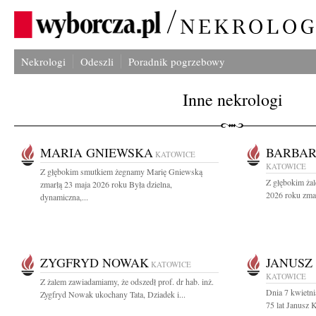
Nekrologi
Odeszli
Poradnik pogrzebowy
Inne nekrologi
MARIA GNIEWSKA
BARBAR
KATOWICE
KATOWICE
Z głębokim smutkiem żegnamy Marię Gniewską
Z głębokim ża
zmarłą 23 maja 2026 roku Była dzielna,
2026 roku zmar
dynamiczna,...
ZYGFRYD NOWAK
JANUSZ
KATOWICE
KATOWICE
Z żalem zawiadamiamy, że odszedł prof. dr hab. inż.
Dnia 7 kwietn
Zygfryd Nowak ukochany Tata, Dziadek i...
75 lat Janusz 