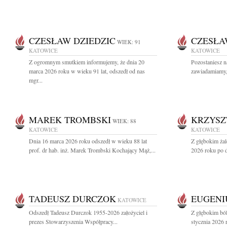
CZESŁAW DZIEDZIC
CZESŁA
WIEK: 91
KATOWICE
KATOWICE
Z ogromnym smutkiem informujemy, że dnia 20
Pozostaniesz n
marca 2026 roku w wieku 91 lat, odszedł od nas
zawiadamiamy, 
mgr...
MAREK TROMBSKI
KRZYSZ
WIEK: 88
KATOWICE
KATOWICE
Dnia 16 marca 2026 roku odszedł w wieku 88 lat
Z głębokim ża
prof. dr hab. inż. Marek Trombski Kochający Mąż,...
2026 roku po dł
TADEUSZ DURCZOK
EUGENI
KATOWICE
Odszedł Tadeusz Durczok 1955-2026 założyciel i
Z głębokim bó
prezes Stowarzyszenia Współpracy...
stycznia 2026 