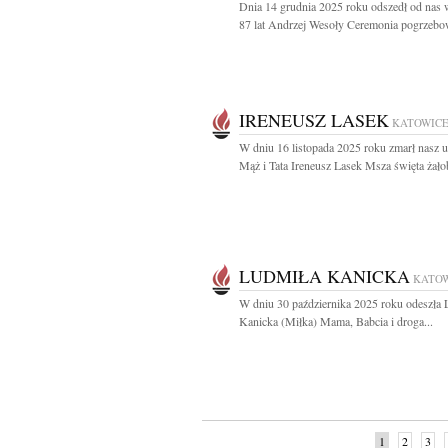
Dnia 14 grudnia 2025 roku odszedł od nas
87 lat Andrzej Wesoły Ceremonia pogrzebow
IRENEUSZ LASEK
KATOWIC
W dniu 16 listopada 2025 roku zmarł nasz 
Mąż i Tata Ireneusz Lasek Msza święta żałob
LUDMIŁA KANICKA
KATO
W dniu 30 października 2025 roku odeszła 
Kanicka (Miłka) Mama, Babcia i droga...
1
2
3