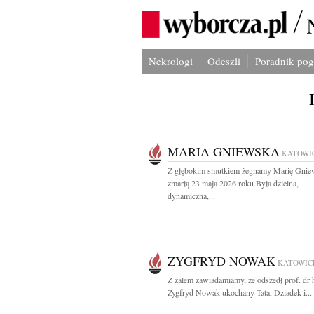
Nekrologi
Odeszli
Poradnik po
MARIA GNIEWSKA
KATOWI
Z głębokim smutkiem żegnamy Marię Gnie
zmarłą 23 maja 2026 roku Była dzielna,
dynamiczna,...
ZYGFRYD NOWAK
KATOWIC
Z żalem zawiadamiamy, że odszedł prof. dr h
Zygfryd Nowak ukochany Tata, Dziadek i...