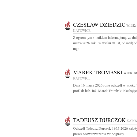
CZESŁAW DZIEDZIC
WIEK:
KATOWICE
Z ogromnym smutkiem informujemy, że dni
marca 2026 roku w wieku 91 lat, odszedł o
mgr...
MAREK TROMBSKI
WIEK: 8
KATOWICE
Dnia 16 marca 2026 roku odszedł w wieku 8
prof. dr hab. inż. Marek Trombski Kochając
TADEUSZ DURCZOK
KATO
Odszedł Tadeusz Durczok 1955-2026 założyc
prezes Stowarzyszenia Współpracy...