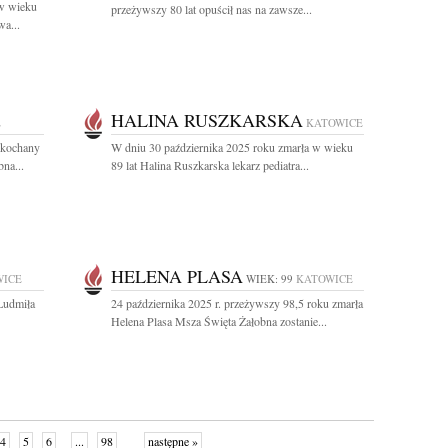
 w wieku
przeżywszy 80 lat opuścił nas na zawsze...
a...
HALINA RUSZKARSKA
E
KATOWICE
ukochany
W dniu 30 października 2025 roku zmarła w wieku
na...
89 lat Halina Ruszkarska lekarz pediatra...
HELENA PLASA
WICE
WIEK: 99
KATOWICE
Ludmiła
24 października 2025 r. przeżywszy 98,5 roku zmarła
Helena Plasa Msza Święta Żałobna zostanie...
4
5
6
...
98
następne »