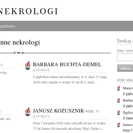
grzebowy
Inne nekrologi
Szukaj
Imię i naz
BARBARA BUCHTA-DEMEL
CE
KATOWICE
wską
Z głębokim żalem zawiadamiamy, że w dniu 13 maja
INNE NE
2026 roku zmarła w wieku 91 lat dr n. med....
Maria 
Z głęb
Barbar
Z głęb
JANUSZ KOŻUSZNIK
E
WIEK: 75
Zygfr
KATOWICE
Z żalem
ab. inż.
Dnia 7 kwietnia 2026 roku odszedł od nas w wieku
Janusz
75 lat Janusz Kożusznik ukochany Mąż, Ojciec i...
Dnia 7