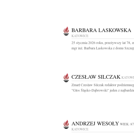
BARBARA LASKOWSKA
KATOWICE
25 stycznia 2026 roku, przeżywszy lat 78, z
mgr inż. Barbara Laskowska z domu Szczepa
CZESŁAW SILCZAK
KATOW
Zmarł Czesław Silczak redaktor podziemne
"Głos Śląsko-Dąbrowski" jeden z najbardzie
ANDRZEJ WESOŁY
WIEK: 87
KATOWICE