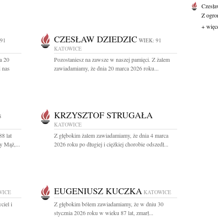
Czesła
Z ogro
+ więc
CZESŁAW DZIEDZIC
 91
WIEK: 91
KATOWICE
a 20
Pozostaniesz na zawsze w naszej pamięci. Z żalem
d nas
zawiadamiamy, że dnia 20 marca 2026 roku...
KRZYSZTOF STRUGAŁA
8
KATOWICE
8 lat
Z głębokim żalem zawiadamiamy, że dnia 4 marca
y Mąż,...
2026 roku po długiej i ciężkiej chorobie odszedł...
EUGENIUSZ KUCZKA
WICE
KATOWICE
iel i
Z głębokim bólem zawiadamiamy, że w dniu 30
stycznia 2026 roku w wieku 87 lat, zmarł...