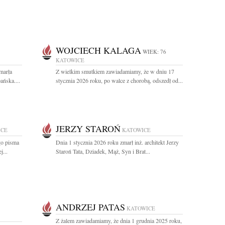
WOJCIECH KALAGA
WIEK: 76
KATOWICE
marła
Z wielkim smutkiem zawiadamiamy, że w dniu 17
ńska....
stycznia 2026 roku, po walce z chorobą, odszedł od...
JERZY STAROŃ
ICE
KATOWICE
go pisma
Dnia 1 stycznia 2026 roku zmarł inż. architekt Jerzy
j...
Staroń Tata, Dziadek, Mąż, Syn i Brat...
ANDRZEJ PATAS
KATOWICE
Z żalem zawiadamiamy, że dnia 1 grudnia 2025 roku,