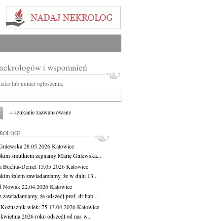
 nekrologów i wspomnień
wisko lub numer ogłoszenia:
+ szukanie zaawansowane
KROLOGI
Gniewska
28.05.2026
Katowice
okim smutkiem żegnamy Marię Gniewską...
a Buchta-Demel
15.05.2026
Katowice
okim żalem zawiadamiamy, że w dniu 13...
yd Nowak
22.04.2026
Katowice
 zawiadamiamy, że odszedł prof. dr hab....
 Kożusznik
wiek: 75
13.04.2026
Katowice
 kwietnia 2026 roku odszedł od nas w...