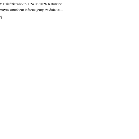
w Dziedzic
wiek: 91
24.03.2026
Katowice
mnym smutkiem informujemy, że dnia 20...
ej