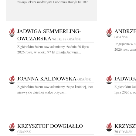
zmarła lekarz medycyny Lubomira Bożyk lat 102...
JADWIGA SEMMERLING-
ANDRZE
OWCZARSKA
GDAŃSK
WIEK: 97
GDAŃSK
Pogrążona w sm
Z głębokim żalem zawiadamiamy, że dnia 20 lipca
2026 roku zmar
2026 roku, w wieku 97 lat zmarła Jadwiga...
JOANNA KALINOWSKA
JADWIG
GDAŃSK
Z głębokim żalem zawiadamiamy, że po krótkiej, lecz
Z głębokim ża
niezwykle dzielnej walce o życie...
lipca 2026 r. o
KRZYSZTOF DOWGIAŁŁO
KRZYSZ
GDAŃSK
70
GDAŃSK