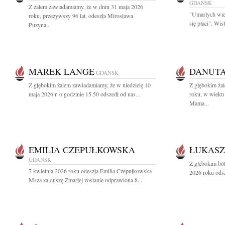
GDAŃSK
Z żalem zawiadamiamy, że w dniu 31 maja 2026
"Umarłych wie
roku, przeżywszy 96 lat, odeszła Mirosława
się płaci". Wi
Puzyna...
MAREK LANGE
DANUT
GDAŃSK
Z głębokim żalem zawiadamiamy, że w niedzielę 10
Z głębokim ża
maja 2026 r. o godzinie 15.50 odszedł od nas...
roku, w wieku 
Mama...
EMILIA CZEPUŁKOWSKA
ŁUKASZ
GDAŃSK
Z głębokim bó
7 kwietnia 2026 roku odeszła Emilia Czepułkowska
2026 roku odsz
Msza za duszę Zmarłej zostanie odprawiona 8...