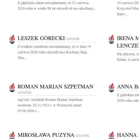
Z głębokim żalem zawiadamiamy, że 21 czerwca
19 czerwca 202
2026 roku w wieku 88 lat odszedł od nas ukochany...
Krzysztof Mara
Inpro....
LESZEK GÓRECKI
IRENA 
GDAŃSK
LENCZ
Z wielkim smutkiem zawiadamiamy, że w dniu 19
czerwca 2026 roku odszedł nasz Kochany Mąż,
Nie płaczcie, ż
Tata,...
byłam. 4 czerw
ROMAN MARIAN SZPETMAN
ANNA 
GDAŃSK
Z głębokim ża
mgr inż. Architekt Roman Marian Szpetman
2026 roku odes
urodzony 22.11.1923 r. w Przemyślu zmarł
03.06.2026 r....
MIROSŁAWA PUZYNA
HANNA
GDAŃSK