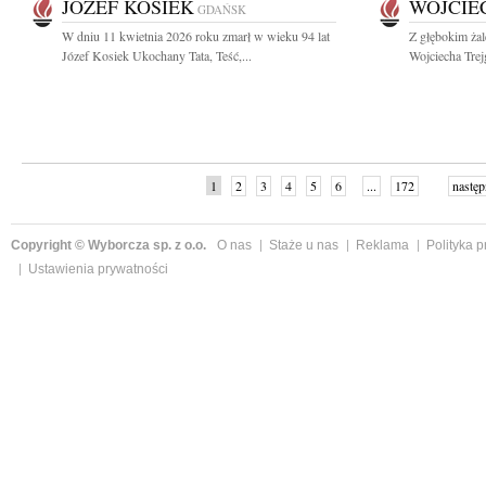
JÓZEF KOSIEK
WOJCIE
GDAŃSK
W dniu 11 kwietnia 2026 roku zmarł w wieku 94 lat
Z głębokim ża
Józef Kosiek Ukochany Tata, Teść,...
Wojciecha Trej
1
2
3
4
5
6
...
172
następ
Copyright © Wyborcza sp. z o.o.
O nas
Staże u nas
Reklama
Polityka 
Ustawienia prywatności