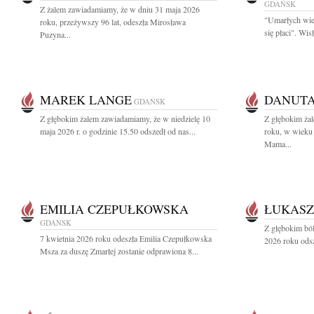
GDAŃSK
Z żalem zawiadamiamy, że w dniu 31 maja 2026
"Umarłych wie
roku, przeżywszy 96 lat, odeszła Mirosława
się płaci". Wi
Puzyna...
MAREK LANGE
DANUT
GDAŃSK
Z głębokim żalem zawiadamiamy, że w niedzielę 10
Z głębokim ża
maja 2026 r. o godzinie 15.50 odszedł od nas...
roku, w wieku 
Mama...
EMILIA CZEPUŁKOWSKA
ŁUKASZ
GDAŃSK
Z głębokim bó
7 kwietnia 2026 roku odeszła Emilia Czepułkowska
2026 roku odsz
Msza za duszę Zmarłej zostanie odprawiona 8...