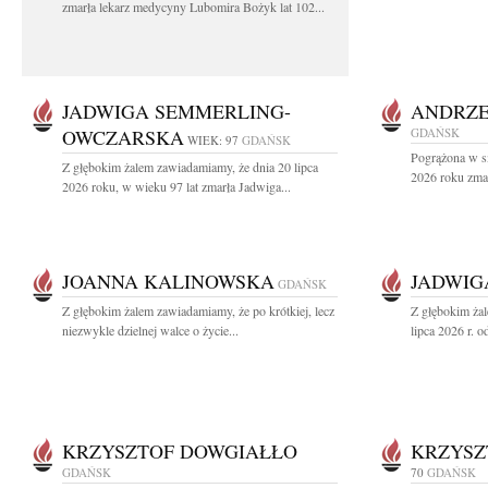
zmarła lekarz medycyny Lubomira Bożyk lat 102...
JADWIGA SEMMERLING-
ANDRZE
OWCZARSKA
GDAŃSK
WIEK: 97
GDAŃSK
Pogrążona w sm
Z głębokim żalem zawiadamiamy, że dnia 20 lipca
2026 roku zmar
2026 roku, w wieku 97 lat zmarła Jadwiga...
JOANNA KALINOWSKA
JADWIG
GDAŃSK
Z głębokim żalem zawiadamiamy, że po krótkiej, lecz
Z głębokim ża
niezwykle dzielnej walce o życie...
lipca 2026 r. o
KRZYSZTOF DOWGIAŁŁO
KRZYSZ
GDAŃSK
70
GDAŃSK