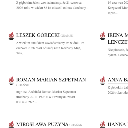
Z głębokim żalem zawiadamiamy, że 21 czerwca
19 czerwca 202
2026 roku w wieku 88 lat odszedł od nas ukochany...
Krzysztof Mara
Inpro....
LESZEK GÓRECKI
IRENA 
GDAŃSK
LENCZ
Z wielkim smutkiem zawiadamiamy, że w dniu 19
czerwca 2026 roku odszedł nasz Kochany Mąż,
Nie płaczcie, ż
Tata,...
byłam. 4 czerw
ROMAN MARIAN SZPETMAN
ANNA 
GDAŃSK
Z głębokim ża
mgr inż. Architekt Roman Marian Szpetman
2026 roku odes
urodzony 22.11.1923 r. w Przemyślu zmarł
03.06.2026 r....
MIROSŁAWA PUZYNA
HANNA
GDAŃSK