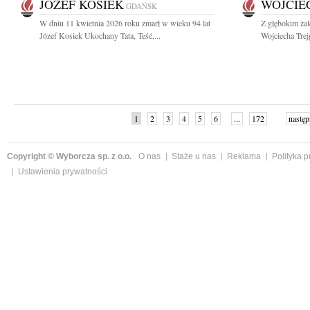
JÓZEF KOSIEK
WOJCIE
GDAŃSK
W dniu 11 kwietnia 2026 roku zmarł w wieku 94 lat
Z głębokim ża
Józef Kosiek Ukochany Tata, Teść,...
Wojciecha Trej
1
2
3
4
5
6
...
172
następ
Copyright © Wyborcza sp. z o.o.
O nas
Staże u nas
Reklama
Polityka 
Ustawienia prywatności