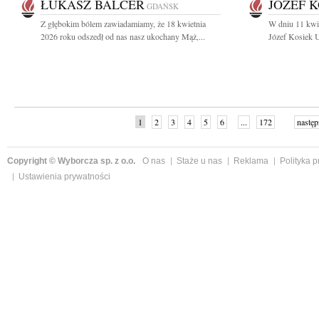
ŁUKASZ BALCER
JÓZEF 
GDAŃSK
Z głębokim bólem zawiadamiamy, że 18 kwietnia
W dniu 11 kwie
2026 roku odszedł od nas nasz ukochany Mąż,...
Józef Kosiek U
1
2
3
4
5
6
...
172
następ
Copyright © Wyborcza sp. z o.o.
O nas
Staże u nas
Reklama
Polityka 
Ustawienia prywatności