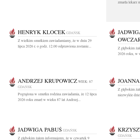
zmarła lekarz 
HENRYK KLOCEK
JADWIG
GDAŃSK
OWCZA
Z wielkim smutkiem zawiadamiamy, że w dniu 29
lipca 2026 r. o godz. 12.00 odprawiona zostanie...
Z głębokim żal
2026 roku, w w
ANDRZEJ KRUPOWICZ
JOANNA
WIEK: 87
GDAŃSK
Z głębokim żal
Pogrążona w smutku rodzina zawiadamia, że 12 lipca
niezwykle dziel
2026 roku zmarł w wieku 87 lat Andrzej...
JADWIGA PABUŚ
KRZYSZ
GDAŃSK
GDAŃSK
Z głębokim żalem informujemy, że w czwartek 9