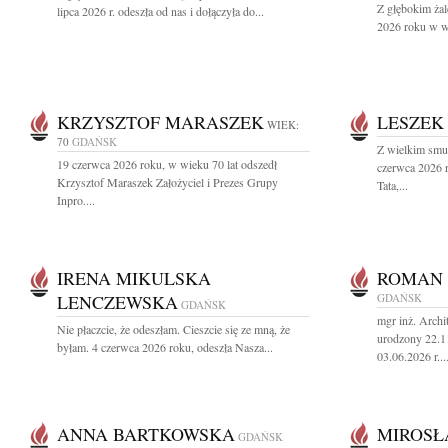
Z głębokim ża
lipca 2026 r. odeszła od nas i dołączyła do...
2026 roku w wi
KRZYSZTOF MARASZEK
LESZEK
WIEK:
70
GDAŃSK
Z wielkim smu
19 czerwca 2026 roku, w wieku 70 lat odszedł
czerwca 2026 
Krzysztof Maraszek Założyciel i Prezes Grupy
Tata,...
Inpro....
IRENA MIKULSKA
ROMAN 
LENCZEWSKA
GDAŃSK
GDAŃSK
mgr inż. Arch
Nie płaczcie, że odeszłam. Cieszcie się ze mną, że
urodzony 22.1
byłam. 4 czerwca 2026 roku, odeszła Nasza...
03.06.2026 r...
ANNA BARTKOWSKA
MIROSŁ
GDAŃSK