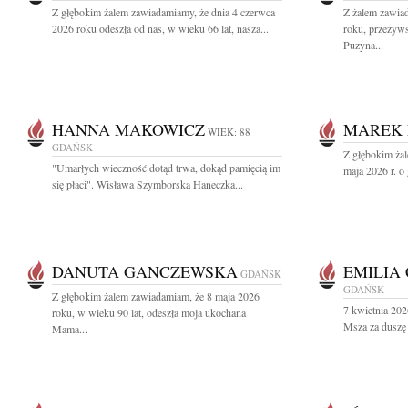
Z głębokim żalem zawiadamiamy, że dnia 4 czerwca
Z żalem zawia
2026 roku odeszła od nas, w wieku 66 lat, nasza...
roku, przeżyws
Puzyna...
HANNA MAKOWICZ
MAREK
WIEK: 88
GDAŃSK
Z głębokim żal
"Umarłych wieczność dotąd trwa, dokąd pamięcią im
maja 2026 r. o 
się płaci". Wisława Szymborska Haneczka...
DANUTA GANCZEWSKA
EMILIA
GDAŃSK
GDAŃSK
Z głębokim żalem zawiadamiam, że 8 maja 2026
7 kwietnia 20
roku, w wieku 90 lat, odeszła moja ukochana
Msza za duszę 
Mama...