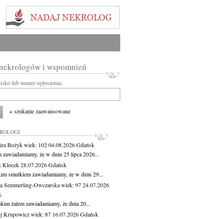
 nekrologów i wspomnień
wisko lub numer ogłoszenia:
+ szukanie zaawansowane
KROLOGI
ira Bożyk
wiek: 102
04.08.2026
Gdańsk
m zawiadamiamy, że w dniu 25 lipca 2026...
 Klocek
28.07.2026
Gdańsk
kim smutkiem zawiadamiamy, że w dniu 29...
a Semmerling-Owczarska
wiek: 97
24.07.2026
k
okim żalem zawiadamiamy, że dnia 20...
j Krupowicz
wiek: 87
16.07.2026
Gdańsk