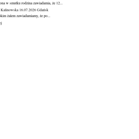
ona w smutku rodzina zawiadamia, że 12...
 Kalinowska
16.07.2026
Gdańsk
okim żalem zawiadamiamy, że po...
ej