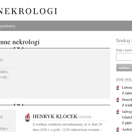
grzebowy
Inne nekrologi
Szukaj
Imię i naz
02
026 r.
 102...
INNE NE
Lubom
Z żale
Henryk
Z wiel
Jadwig
HENRYK KLOCEK
02
GDAŃSK
Gdańs
Z głęb
Z wielkim smutkiem zawiadamiamy, że w dniu 29
026 r.
Andrze
lipca 2026 r. o godz. 12.00 odprawiona zostanie...