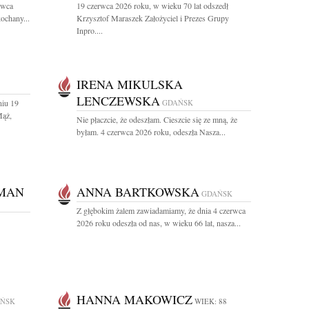
rwca
19 czerwca 2026 roku, w wieku 70 lat odszedł
ochany...
Krzysztof Maraszek Założyciel i Prezes Grupy
Inpro....
IRENA MIKULSKA
LENCZEWSKA
niu 19
GDAŃSK
Mąż,
Nie płaczcie, że odeszłam. Cieszcie się ze mną, że
byłam. 4 czerwca 2026 roku, odeszła Nasza...
TMAN
ANNA BARTKOWSKA
GDAŃSK
Z głębokim żalem zawiadamiamy, że dnia 4 czerwca
2026 roku odeszła od nas, w wieku 66 lat, nasza...
HANNA MAKOWICZ
ŃSK
WIEK: 88