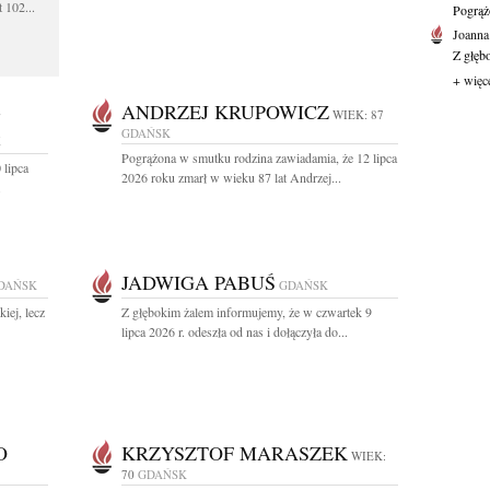
 102...
Pogrąż
Joanna
Z głęb
+ więc
-
ANDRZEJ KRUPOWICZ
WIEK: 87
GDAŃSK
K
Pogrążona w smutku rodzina zawiadamia, że 12 lipca
 lipca
2026 roku zmarł w wieku 87 lat Andrzej...
.
JADWIGA PABUŚ
DAŃSK
GDAŃSK
iej, lecz
Z głębokim żalem informujemy, że w czwartek 9
lipca 2026 r. odeszła od nas i dołączyła do...
O
KRZYSZTOF MARASZEK
WIEK:
70
GDAŃSK