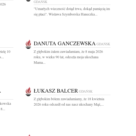
GDAŃSK
2026
"Umarłych wieczność dotąd trwa, dokąd pamięcią im
się płaci". Wisława Szymborska Haneczka...
DANUTA GANCZEWSKA
GDAŃSK
ielę 10
Z głębokim żalem zawiadamiam, że 8 maja 2026
...
roku, w wieku 90 lat, odeszła moja ukochana
Mama...
A
ŁUKASZ BALCER
GDAŃSK
Z głębokim bólem zawiadamiamy, że 18 kwietnia
ułkowska
2026 roku odszedł od nas nasz ukochany Mąż,...
8...