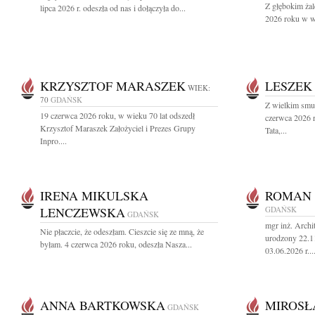
Z głębokim ża
lipca 2026 r. odeszła od nas i dołączyła do...
2026 roku w wi
KRZYSZTOF MARASZEK
LESZEK
WIEK:
70
GDAŃSK
Z wielkim smu
19 czerwca 2026 roku, w wieku 70 lat odszedł
czerwca 2026 
Krzysztof Maraszek Założyciel i Prezes Grupy
Tata,...
Inpro....
IRENA MIKULSKA
ROMAN 
LENCZEWSKA
GDAŃSK
GDAŃSK
mgr inż. Arch
Nie płaczcie, że odeszłam. Cieszcie się ze mną, że
urodzony 22.1
byłam. 4 czerwca 2026 roku, odeszła Nasza...
03.06.2026 r...
ANNA BARTKOWSKA
MIROSŁ
GDAŃSK