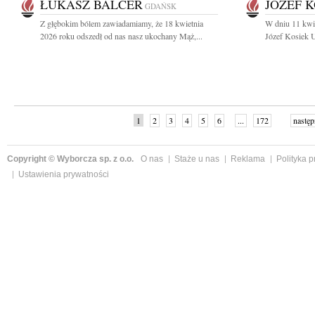
ŁUKASZ BALCER
JÓZEF 
GDAŃSK
Z głębokim bólem zawiadamiamy, że 18 kwietnia
W dniu 11 kwie
2026 roku odszedł od nas nasz ukochany Mąż,...
Józef Kosiek U
1
2
3
4
5
6
...
172
następ
Copyright © Wyborcza sp. z o.o.
O nas
Staże u nas
Reklama
Polityka 
Ustawienia prywatności