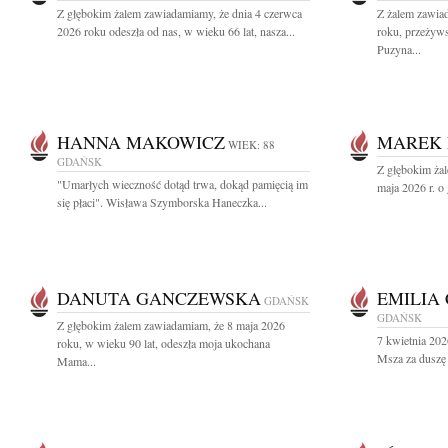
Z głębokim żalem zawiadamiamy, że dnia 4 czerwca
Z żalem zawia
2026 roku odeszła od nas, w wieku 66 lat, nasza...
roku, przeżyws
Puzyna...
HANNA MAKOWICZ
MAREK
WIEK: 88
GDAŃSK
Z głębokim żal
"Umarłych wieczność dotąd trwa, dokąd pamięcią im
maja 2026 r. o 
się płaci". Wisława Szymborska Haneczka...
DANUTA GANCZEWSKA
EMILIA
GDAŃSK
GDAŃSK
Z głębokim żalem zawiadamiam, że 8 maja 2026
7 kwietnia 20
roku, w wieku 90 lat, odeszła moja ukochana
Msza za duszę 
Mama...