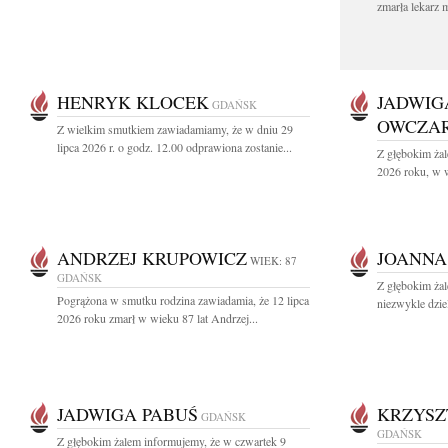
zmarła lekarz 
HENRYK KLOCEK
JADWIG
GDAŃSK
OWCZA
Z wielkim smutkiem zawiadamiamy, że w dniu 29
lipca 2026 r. o godz. 12.00 odprawiona zostanie...
Z głębokim żal
2026 roku, w w
ANDRZEJ KRUPOWICZ
JOANNA
WIEK: 87
GDAŃSK
Z głębokim żal
Pogrążona w smutku rodzina zawiadamia, że 12 lipca
niezwykle dziel
2026 roku zmarł w wieku 87 lat Andrzej...
JADWIGA PABUŚ
KRZYSZ
GDAŃSK
GDAŃSK
Z głębokim żalem informujemy, że w czwartek 9