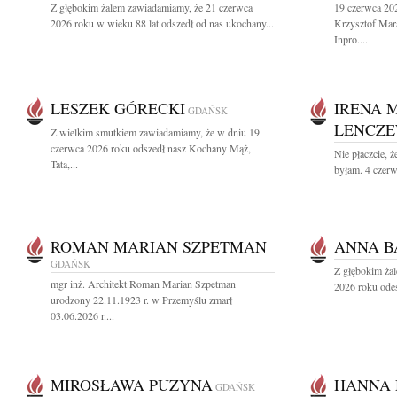
Z głębokim żalem zawiadamiamy, że 21 czerwca
19 czerwca 202
2026 roku w wieku 88 lat odszedł od nas ukochany...
Krzysztof Mara
Inpro....
LESZEK GÓRECKI
IRENA 
GDAŃSK
LENCZ
Z wielkim smutkiem zawiadamiamy, że w dniu 19
czerwca 2026 roku odszedł nasz Kochany Mąż,
Nie płaczcie, ż
Tata,...
byłam. 4 czerw
ROMAN MARIAN SZPETMAN
ANNA 
GDAŃSK
Z głębokim ża
mgr inż. Architekt Roman Marian Szpetman
2026 roku odes
urodzony 22.11.1923 r. w Przemyślu zmarł
03.06.2026 r....
MIROSŁAWA PUZYNA
HANNA
GDAŃSK