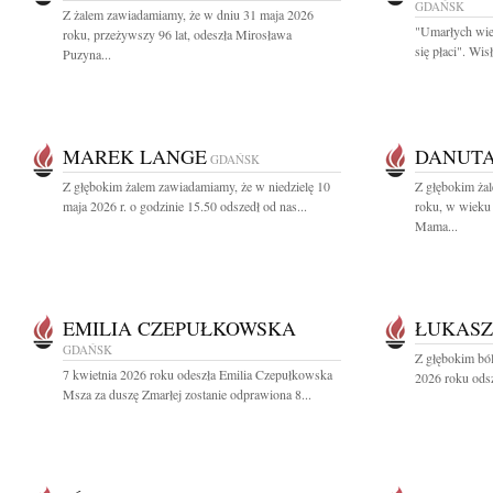
GDAŃSK
Z żalem zawiadamiamy, że w dniu 31 maja 2026
"Umarłych wie
roku, przeżywszy 96 lat, odeszła Mirosława
się płaci". Wi
Puzyna...
MAREK LANGE
DANUT
GDAŃSK
Z głębokim żalem zawiadamiamy, że w niedzielę 10
Z głębokim ża
maja 2026 r. o godzinie 15.50 odszedł od nas...
roku, w wieku 
Mama...
EMILIA CZEPUŁKOWSKA
ŁUKASZ
GDAŃSK
Z głębokim bó
7 kwietnia 2026 roku odeszła Emilia Czepułkowska
2026 roku odsz
Msza za duszę Zmarłej zostanie odprawiona 8...