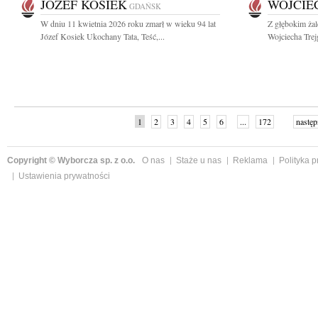
JÓZEF KOSIEK
WOJCIE
GDAŃSK
W dniu 11 kwietnia 2026 roku zmarł w wieku 94 lat
Z głębokim ża
Józef Kosiek Ukochany Tata, Teść,...
Wojciecha Trej
1
2
3
4
5
6
...
172
następ
Copyright © Wyborcza sp. z o.o.
O nas
Staże u nas
Reklama
Polityka 
Ustawienia prywatności