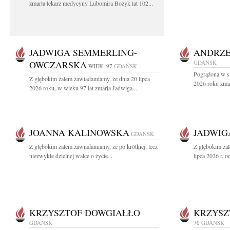
zmarła lekarz medycyny Lubomira Bożyk lat 102...
JADWIGA SEMMERLING-
ANDRZE
OWCZARSKA
GDAŃSK
WIEK: 97
GDAŃSK
Pogrążona w sm
Z głębokim żalem zawiadamiamy, że dnia 20 lipca
2026 roku zmar
2026 roku, w wieku 97 lat zmarła Jadwiga...
JOANNA KALINOWSKA
JADWIG
GDAŃSK
Z głębokim żalem zawiadamiamy, że po krótkiej, lecz
Z głębokim ża
niezwykle dzielnej walce o życie...
lipca 2026 r. o
KRZYSZTOF DOWGIAŁŁO
KRZYSZ
GDAŃSK
70
GDAŃSK