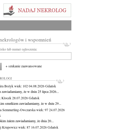
 nekrologów i wspomnień
wisko lub numer ogłoszenia:
+ szukanie zaawansowane
KROLOGI
ira Bożyk
wiek: 102
04.08.2026
Gdańsk
m zawiadamiamy, że w dniu 25 lipca 2026...
 Klocek
28.07.2026
Gdańsk
kim smutkiem zawiadamiamy, że w dniu 29...
a Semmerling-Owczarska
wiek: 97
24.07.2026
k
okim żalem zawiadamiamy, że dnia 20...
j Krupowicz
wiek: 87
16.07.2026
Gdańsk