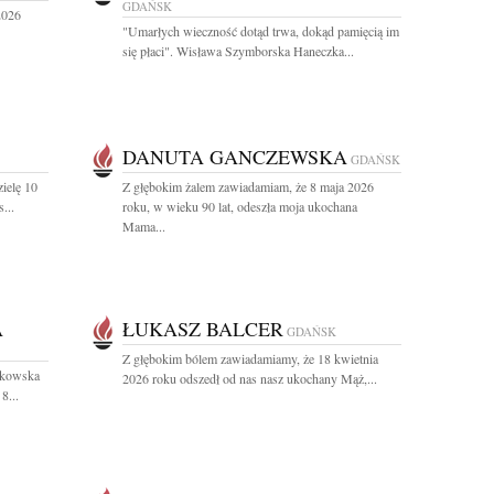
GDAŃSK
2026
"Umarłych wieczność dotąd trwa, dokąd pamięcią im
się płaci". Wisława Szymborska Haneczka...
DANUTA GANCZEWSKA
GDAŃSK
ielę 10
Z głębokim żalem zawiadamiam, że 8 maja 2026
...
roku, w wieku 90 lat, odeszła moja ukochana
Mama...
A
ŁUKASZ BALCER
GDAŃSK
Z głębokim bólem zawiadamiamy, że 18 kwietnia
ułkowska
2026 roku odszedł od nas nasz ukochany Mąż,...
8...