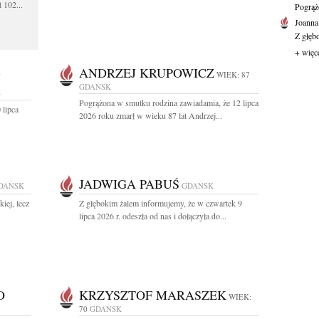
 102...
Pogrąż
Joanna
Z głęb
+ więc
-
ANDRZEJ KRUPOWICZ
WIEK: 87
GDAŃSK
K
Pogrążona w smutku rodzina zawiadamia, że 12 lipca
 lipca
2026 roku zmarł w wieku 87 lat Andrzej...
.
JADWIGA PABUŚ
DAŃSK
GDAŃSK
iej, lecz
Z głębokim żalem informujemy, że w czwartek 9
lipca 2026 r. odeszła od nas i dołączyła do...
O
KRZYSZTOF MARASZEK
WIEK:
70
GDAŃSK