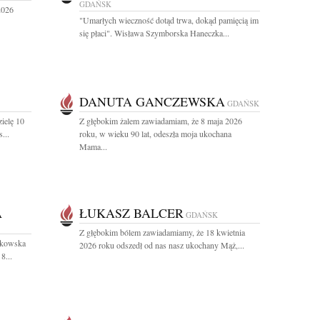
GDAŃSK
2026
"Umarłych wieczność dotąd trwa, dokąd pamięcią im
się płaci". Wisława Szymborska Haneczka...
DANUTA GANCZEWSKA
GDAŃSK
ielę 10
Z głębokim żalem zawiadamiam, że 8 maja 2026
...
roku, w wieku 90 lat, odeszła moja ukochana
Mama...
A
ŁUKASZ BALCER
GDAŃSK
Z głębokim bólem zawiadamiamy, że 18 kwietnia
ułkowska
2026 roku odszedł od nas nasz ukochany Mąż,...
8...