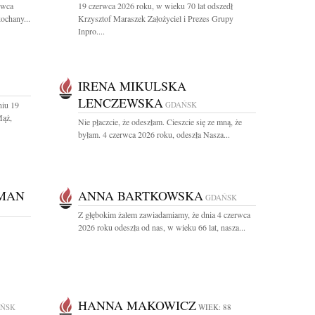
rwca
19 czerwca 2026 roku, w wieku 70 lat odszedł
ochany...
Krzysztof Maraszek Założyciel i Prezes Grupy
Inpro....
IRENA MIKULSKA
LENCZEWSKA
niu 19
GDAŃSK
Mąż,
Nie płaczcie, że odeszłam. Cieszcie się ze mną, że
byłam. 4 czerwca 2026 roku, odeszła Nasza...
TMAN
ANNA BARTKOWSKA
GDAŃSK
Z głębokim żalem zawiadamiamy, że dnia 4 czerwca
2026 roku odeszła od nas, w wieku 66 lat, nasza...
HANNA MAKOWICZ
ŃSK
WIEK: 88