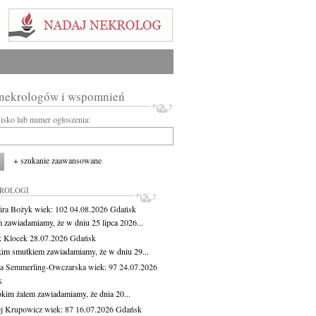
 nekrologów i wspomnień
wisko lub numer ogłoszenia:
+ szukanie zaawansowane
KROLOGI
ira Bożyk
wiek: 102
04.08.2026
Gdańsk
m zawiadamiamy, że w dniu 25 lipca 2026...
 Klocek
28.07.2026
Gdańsk
kim smutkiem zawiadamiamy, że w dniu 29...
a Semmerling-Owczarska
wiek: 97
24.07.2026
k
okim żalem zawiadamiamy, że dnia 20...
j Krupowicz
wiek: 87
16.07.2026
Gdańsk