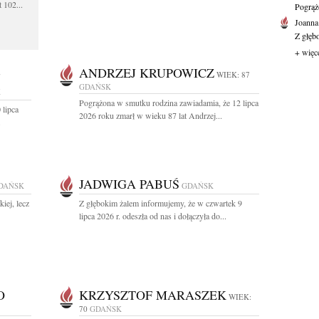
 102...
Pogrąż
Joanna
Z głęb
+ więc
-
ANDRZEJ KRUPOWICZ
WIEK: 87
GDAŃSK
K
Pogrążona w smutku rodzina zawiadamia, że 12 lipca
 lipca
2026 roku zmarł w wieku 87 lat Andrzej...
.
JADWIGA PABUŚ
DAŃSK
GDAŃSK
iej, lecz
Z głębokim żalem informujemy, że w czwartek 9
lipca 2026 r. odeszła od nas i dołączyła do...
O
KRZYSZTOF MARASZEK
WIEK:
70
GDAŃSK