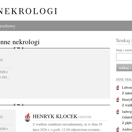
grzebowy
Inne nekrologi
Szukaj
Imię i naz
02
026 r.
 102...
INNE NE
Lubom
Z żale
Henryk
Z wiel
Jadwig
HENRYK KLOCEK
02
GDAŃSK
Gdańs
Z głęb
Z wielkim smutkiem zawiadamiamy, że w dniu 29
026 r.
Andrze
lipca 2026 r. o godz. 12.00 odprawiona zostanie...