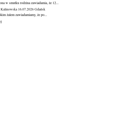
ona w smutku rodzina zawiadamia, że 12...
 Kalinowska
16.07.2026
Gdańsk
okim żalem zawiadamiamy, że po...
ej