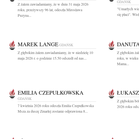
GDAŃSK
Z żalem zawiadamiamy, że w dniu 31 maja 2026
"Umarłych wie
roku, przeżywszy 96 lat, odeszła Mirosława
się płaci". Wi
Puzyna...
MAREK LANGE
DANUT
GDAŃSK
Z głębokim żalem zawiadamiamy, że w niedzielę 10
Z głębokim ża
maja 2026 r. o godzinie 15.50 odszedł od nas...
roku, w wieku 
Mama...
EMILIA CZEPUŁKOWSKA
ŁUKASZ
GDAŃSK
Z głębokim bó
7 kwietnia 2026 roku odeszła Emilia Czepułkowska
2026 roku odsz
Msza za duszę Zmarłej zostanie odprawiona 8...