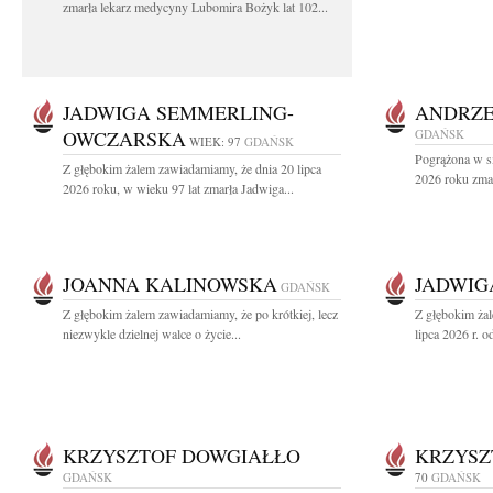
zmarła lekarz medycyny Lubomira Bożyk lat 102...
JADWIGA SEMMERLING-
ANDRZE
OWCZARSKA
GDAŃSK
WIEK: 97
GDAŃSK
Pogrążona w sm
Z głębokim żalem zawiadamiamy, że dnia 20 lipca
2026 roku zmar
2026 roku, w wieku 97 lat zmarła Jadwiga...
JOANNA KALINOWSKA
JADWIG
GDAŃSK
Z głębokim żalem zawiadamiamy, że po krótkiej, lecz
Z głębokim ża
niezwykle dzielnej walce o życie...
lipca 2026 r. o
KRZYSZTOF DOWGIAŁŁO
KRZYSZ
GDAŃSK
70
GDAŃSK