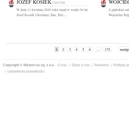
JÓZEF KOSIEK
WOJCIE
GDAŃSK
W dniu 11 kwietnia 2026 roku zmarł w wieku 94 lat
Z głębokim ża
Józef Kosiek Ukochany Tata, Teść,...
Wojciecha Trej
1
2
3
4
5
6
...
172
następ
Copyright © Wyborcza sp. z o.o.
O nas
Staże u nas
Reklama
Polityka 
Ustawienia prywatności