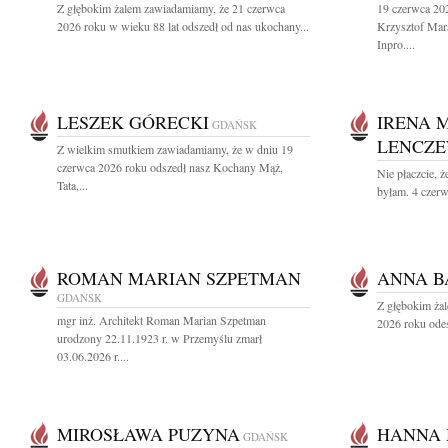
Z głębokim żalem zawiadamiamy, że 21 czerwca
19 czerwca 202
2026 roku w wieku 88 lat odszedł od nas ukochany...
Krzysztof Mara
Inpro....
LESZEK GÓRECKI
IRENA 
GDAŃSK
LENCZ
Z wielkim smutkiem zawiadamiamy, że w dniu 19
czerwca 2026 roku odszedł nasz Kochany Mąż,
Nie płaczcie, ż
Tata,...
byłam. 4 czerw
ROMAN MARIAN SZPETMAN
ANNA 
GDAŃSK
Z głębokim ża
mgr inż. Architekt Roman Marian Szpetman
2026 roku odes
urodzony 22.11.1923 r. w Przemyślu zmarł
03.06.2026 r....
MIROSŁAWA PUZYNA
HANNA
GDAŃSK