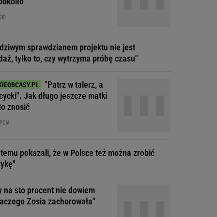
pokoiło
CKI
dziwym sprawdzianem projektu nie jest
daż, tylko to, czy wytrzyma próbę czasu"
"Patrz w talerz, a
cycki". Jak długo jeszcze matki
to znosić
PCJA
t temu pokazali, że w Polsce też można zrobić
ykę"
y na sto procent nie dowiem
dlaczego Zosia zachorowała"