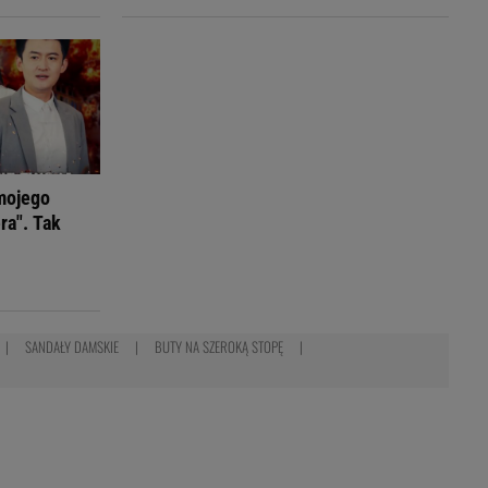
mojego
ra". Tak
SANDAŁY DAMSKIE
BUTY NA SZEROKĄ STOPĘ