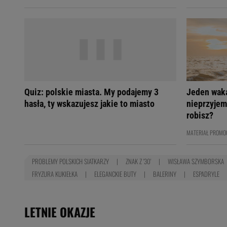
Quiz: polskie miasta. My podajemy 3
Jeden wak
hasła, ty wskazujesz jakie to miasto
nieprzyjem
robisz?
MATERIAŁ PROMO
PROBLEMY POLSKICH SIATKARZY
ZNAK Z '30'
WISŁAWA SZYMBORSKA
FRYZURA KUKIEŁKA
ELEGANCKIE BUTY
BALERINY
ESPADRYLE
LETNIE OKAZJE