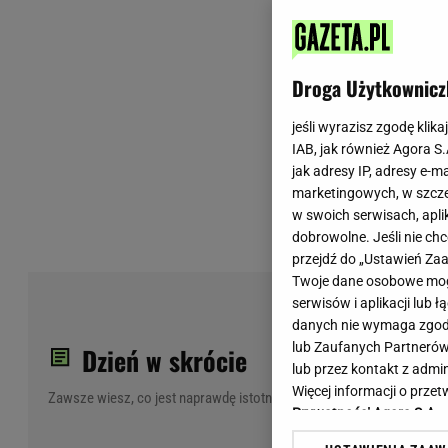
Wiadomości z Polski
Tenis
Plotki na topie
Sporty Walki
Niedziela handlowa
Siatkówka
Droga Użytkownicz
Informacje na bieżąco
PlusLiga
Metro Warszawa
Lekkoatletyka
jeśli wyrazisz zgodę klika
IAB, jak również Agora S
Duży Format
Kolarstwo
jak adresy IP, adresy e-m
Pogoda Warszawa
Bieganie
marketingowych, w szcze
Pogoda Kraków
Trening - ćwiczenia
w swoich serwisach, aplik
Pogoda Gdańsk
Ćwiczenia
dobrowolne. Jeśli nie ch
Pogoda Poznań
Dieta - Odżywianie
przejdź do „Ustawień Z
Twoje dane osobowe mogą
Pogoda Wrocław
Jak schudnąć?
serwisów i aplikacji lub
Gazeta na X
Sport - Fitness
wyś
danych nie wymaga zgody 
Fitness
lub Zaufanych Partnerów
Dzień w skrócie
F1 - Formuła 1
lub przez kontakt z admi
Więcej informacji o prz
Zawsze wiesz, co jest naprawdę istotne
Prywatności Agora S.A.