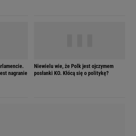
LED
arlamencie.
Niewielu wie, że Polk jest ojczymem
Jest nagranie
posłanki KO. Kłócą się o politykę?
du
Rodzina
łodnych
Wakacje
Sennik