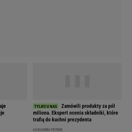
Przetargi
Licytacje komornicze
Komputery Forum
Alkomat online
Kalkulator opłacalności LPG
Przelicznik cm na cale i stopy
Kalkulator momentu obrotowego
Kalkulator mocy
Kalkulator zużycia paliwa
Kalkulator rozmiaru opon
Przelicznik mile na kilometry
aje
Zamówili produkty za pół
je
miliona. Ekspert ocenia składniki, które
trafią do kuchni prezydenta
ALEKSANDRA PIETROW