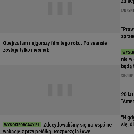
zanie
JAN RYBI
"Praw
sprze
Obejrzałam najgorszy film tego roku. Po seansie
zostaje tylko niesmak
nie w 
będą 
SUBSKRY
20 la
"Amer
"Nigd
się, 
Zdecydowaliśmy się na wspólne
wakacje z przyjaciółką. Rozpoczęła łowy