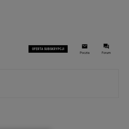
 IOS
Gazeta.pl na Facebooku
OFERTA SUBSKRYPCJI
Poczta
Forum
ZA
WYDARZENIA GOSPODARCZE
LOKALNE
Białystok
Bielsko-Biała
stki
Bydgoszcz
moda
Częstochowa
uże buty
Gorzów Wielkopolski
ecka
Katowice