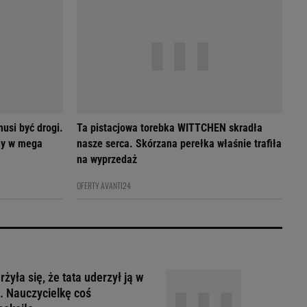
usi być drogi.
Ta pistacjowa torebka WITTCHEN skradła
my w mega
nasze serca. Skórzana perełka właśnie trafiła
na wyprzedaż
OFERTY AVANTI24
żyła się, że tata uderzył ją w
. Nauczycielkę coś