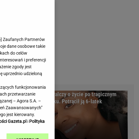
rmienia
Gliwice
Kielce
hodowe
Kraków
Lublin
Łódź
6
] Zaufanych Partnerów
woje dane osobowe takie
Olsztyn
likach do celów
Opole
teresowań i preferencji
e
Płock
ażenie zgody jest
we
Poznań
dę uprzednio udzieloną
Radom
yczących funkcjonowania
Rzeszów
ożyczkę, bank
Miss walczy o życie po tragicznym
kach przetwarzanie
inowe
Sosnowiec
cyzja sądu
wypadku. Potrącił ją 6-latek
ązanej – Agora S.A. –
inowe
Szczecin
awień Zaawansowanych”
Melo Radio
Toruń
go jest kierowany.
Trójmiasto
ości Gazeta.pl
i
Polityka
Warszawa
Wrocław