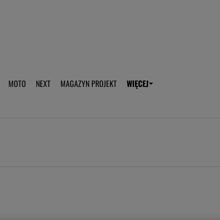
aplikację Gazeta - Android
Pobierz aplikację Gazeta -
MOTO
NEXT
MAGAZYN PROJEKT
WIĘCEJ
T
PLOTEK
SPORT.PL
HOROSKOPY
WEEKEND
TOK FM
WYBORC
ROZRYWKA
ŻYCIE I STYL
Gwiazdy Mundialu
Fryzury
Plotek
Makijaż
Gry online
Magia - Ciekawo
Historie
Wiadomości - 
WAGs
Sposób na za d
Anna Lewandowska
Gorączka u dzi