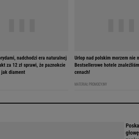
brydami, nadchodzi era naturalnej
Urlop nad polskim morzem nie m
ukt za 12 zł sprawi, że paznokcie
Bestsellerowe hotele znaleźliś
 jak diament
cenach!
MATERIAŁ PROMOCYJNY
Poskar
głowę