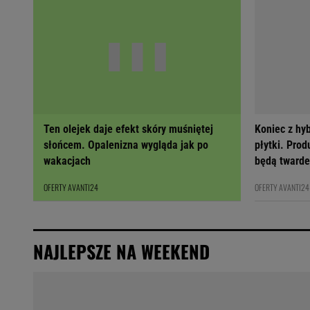
Ten olejek daje efekt skóry muśniętej
Koniec z hy
słońcem. Opalenizna wygląda jak po
płytki. Prod
wakacjach
będą twarde
OFERTY AVANTI24
OFERTY AVANTI24
NAJLEPSZE NA WEEKEND