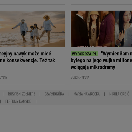
acyjny nawyk może mieć
"Wymieniłam 
ne konsekwencje. Też tak
byłego na jego wujka milione
wciągają mikrodramy
CYJNY
SUBSKRYPCJA
ROSYJSKI ŻOŁNIERZ
CZARNOGÓRA
MARTA NAWROCKA
NIKOLA GRBIĆ
PERFUMY DAMSKIE