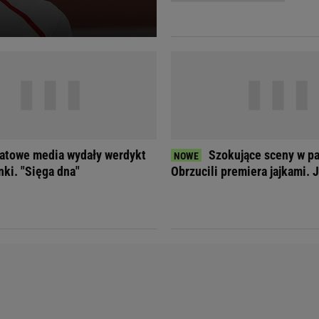
Telewizor LG O
atowe media wydały werdykt
Szokujące sceny w p
nki. "Sięga dna"
Obrzucili premiera jajkami. 
Doda
Kalkulator Poro
Magda Gessler
Kalendarz dni p
Agnieszka Woźniak-Starak
Kalendarz ciąży