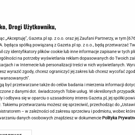
Meghan Markle
Krzesełka do ka
Magda Gessler
Łóżka dla dzieci
Barbara Kurdej-Szatan
Foteliki samoc
ko, Drogi Użytkowniku,
Księżna Kate
Przepisy
Porady
Jak zrobić?
jąc „Akceptuję”, Gazeta.pl sp. z o.o. oraz jej Zaufani Partnerzy, w tym [
67
.A. będąca spółką powiązaną z Gazeta.pl sp. z o.o., będą przetwarzać T
Na czasie
Grzyby
ail czy identyfikatory plików cookie lub inne informacje zapisane w tych p
Memy
Koronawirus
gólności na potrzeby wyświetlania reklam dopasowanych do Twoich zain
Radio Zet
Porady - Zdrowi
acjach i w Internecie lub personalizacji treści w nich wyświetlanych. Wyr
Radio Pogoda
Sukienki jeanso
cesz wyrazić zgody, chcesz ograniczyć jej zakres lub chcesz wycofać zgo
Radio internetowe
Torebki worki
aawansowanych”.
 być przetwarzane także do celów badania i mierzenia informacji dot
Rock Radio
Życzenia
Poważny karambol podczas
Oszuści wzięli na nią p
 łączone z danymi dot. świadczonych Tobie usług. W określonych przypad
Złote Przeboje
Życzenia urodz
cigu w Polsce. 17 osób rannych
zażądał spłaty. Jest de
i odbywa się w oparciu o uzasadniony interes Gazeta.pl, jej spółki powi
Chillizet - radio internetowe
Życzenia imien
. Takiemu przetwarzaniu możesz się sprzeciwić, przechodząc do „Ust
Podcasty
Newsy, plotki - 
nistratorem – w zależności od zakresu sprzeciwu i podmiotu, wobec które
E-booki - Audiobooki
Lifestyle
etwarzaniu danych osobowych znajdziesz w dokumencie
Polityka Prywatn
Planeta.pl
Co obejrzeć