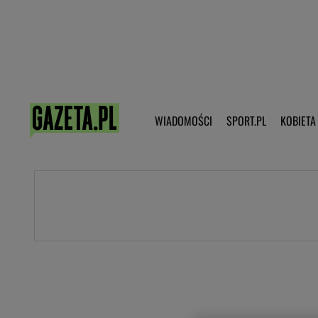
Poczta - Logowanie
Pobierz 
WIADOMOŚCI
SPORT.PL
KOBIETA
DZIECKO
KOBIETA
KULTURA
NEX
WIADOMOŚCI
SPORT
G.PL
Skoki narciarskie
Haps.pl
Ekstraklasa
Wiadomości ze świata
Bundesliga
Sport wiadomości
Liga Mistrzów
Horoskop
Liga Europy
Papież Franiszek
Koszykówka