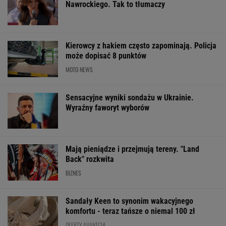
Włóż liść laurowy do
Rozpoznasz tych
Ile w sierpniu? 
lodówki na godzinę.
wybitnych aktorów
zapłacimy za b
Efekt może cię
PRL-u? Wszyscy mylą
LPG i diesla
zaskoczyć
się w 8. pytaniu
ŻYĆ LEPIEJ