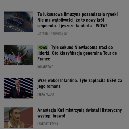
Bawarski gigant zostawia konkurencję w tyle.
Co za design! A rata miesięczna? Zaskakująco
niska!
MATERIAŁ PROMOCYJNY
Fatalne wieści dla klubu
Lewandowskiego
PIŁKA NOŻNA
Mistrzyni olimpijska
Jak nauka
Media: Alvarez
kończy karierę. To
o odżywianiu wyniosła
zdecydował. Ta
żona znanego piłkarza
Katarzynę Niewiadomą
grać w nowym s
na szczyt Mont
Ventoux
SUBSKRYPCJA