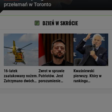
przełamań w Toronto
DZIEŃ W SKRÓCIE
16-latek
Zwrot w sprawie
Kwaśniewski
zaatakowany nożem.
Patriotów. Jest
pierwszy. Który w
Zatrzymano dwóch
porozumienie
rankingu
nastolatków
Ukrainy i USA
prezydentów jest
Duda?