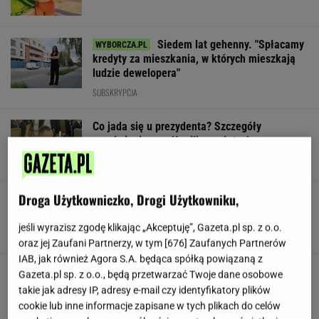
Siedem lat gehenny. "Spłacamy
kredyty za mieszkania, w których mieszkają
ludzie dewelopera"
SUBSKRYPCJA
Co jada się u prezydenta? Szczegóły
zamówienia za pół miliona złotych
Droga Użytkowniczko, Drogi Użytkowniku,
Nowe zdjęcie Johna Goodmana trafiło do
sieci. Aktor schudł 90 kg
jeśli wyrazisz zgodę klikając „Akceptuję”, Gazeta.pl sp. z o.o.
oraz jej Zaufani Partnerzy, w tym [
676
] Zaufanych Partnerów
IAB, jak również Agora S.A. będąca spółką powiązaną z
"Poznajmy się bliżej". Nawrocka zaprasza
Gazeta.pl sp. z o.o., będą przetwarzać Twoje dane osobowe
młode Polki
takie jak adresy IP, adresy e-mail czy identyfikatory plików
cookie lub inne informacje zapisane w tych plikach do celów