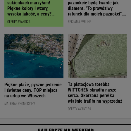
paznokcie będą twarde jak
sukienkach marzyłam!
diament. "To prawdziwy
Piękne kolory i wzory,
ratunek dla moich paznokci".
wysoka jakość, a ceny?
Cena? Niska!
Miło zaskoczą!
REKLAMA EVELINE
OFERTY AVANTI24
Ta pistacjowa torebka
Piękne plaże, pyszne jedzenie
WITTCHEN skradła nasze
i świetne ceny. TOP miejsca
serca. Skórzana perełka
na urlop we Włoszech
właśnie trafiła na wyprzedaż
MATERIAŁ PROMOCYJNY
OFERTY AVANTI24
NAJLEPSZE NA WEEKEND