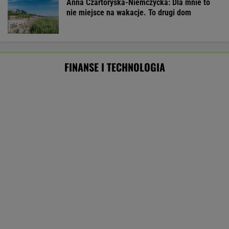
Starzejąca się Polska uwalnia tysiące lokali.
Co czeka rynek?
Masowo tracą pracę przez AI?