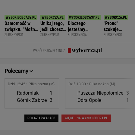
SPORT.PL
Najtrudniejszy mecz Świątek w Toronto.
Szansa na rewanż za Roland Garros
ALEKSANDER BERNARD
Rozstrzygnęli mecz Igi Świątek z Kostiuk.