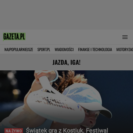
NAJPOPULARNIEJSZE
SPORT.PL
WIADOMOŚCI
FINANSE I TECHNOLOGIA
MOTORYZA
JAZDA, IGA!
Świątek gra z Kostiuk. Festiwal