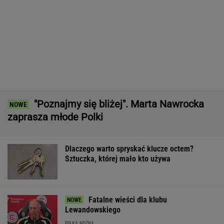
Pytamy o 15 osób, których wstyd nie znać.
Wiesz, z czego słyną?
Gawryluk krytykowana za debatę u
Nawrockiego. Tak to tłumaczy