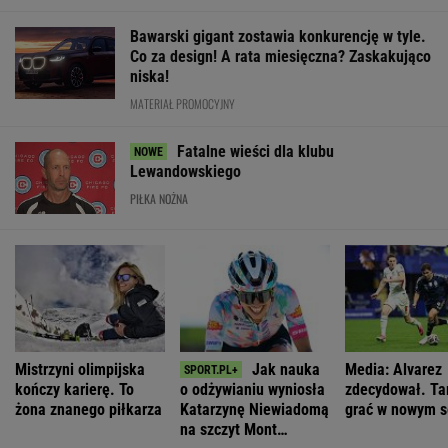
WIĘCEJ NIŻ WYNIK. SUBSKRYBUJ
POLITYKA
Sondaż:
Magyar wybrał
Stan byłego
Zaproszenie dla
Kwaśniewskiego
Andrasa Bakę
żołnierza w
Polek od
lubią wszyscy,
na kandydata
USA
Pierwszej Damy.
Dudę
na prezydenta
więzionego w
"Poznajmy się"
praktycznie nikt
Węgier
Rosji jest
krytyczny
WIADOMOŚCI