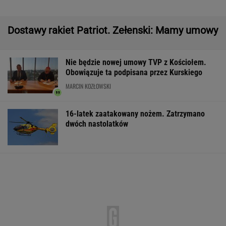
Większość Polaków nie chce płacić tego
podatku. "To sygnał alarmowy"
Manifestacja w Warszawie. Organizatorzy
mają siedem postulatów
Wyniki Lotto 07.08.2026 - EkstraPensja,
EkstraPremia, EuroJackpot, Kaskada,
MiniLotto, MultiMulti
Second home nad morzem zyskuje na
popularności. Coraz więcej osób wybiera ten
model inwestowania
MATERIAŁ PROMOCYJNY