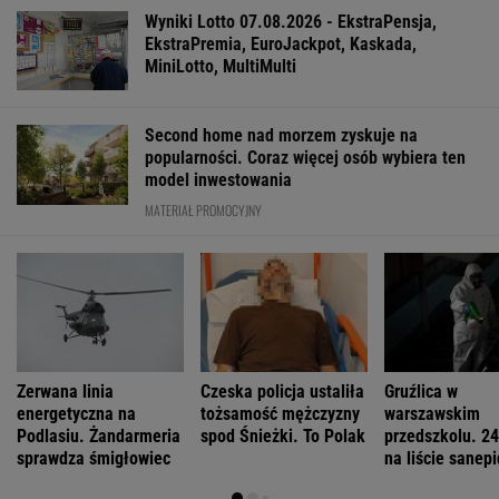
Zachwyciła w "Odysei" Nolana, ale od roku nie
dostała żadnej roli
Najbardziej absurdalna rzecz w nowym
"1670"? Tym razem to ja marudzę
Anna Czartoryska-Niemczycka: Dla mnie to
nie miejsce na wakacje. To drugi dom
FINANSE I TECHNOLOGIA