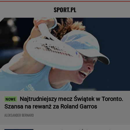
Koniec w trzech setach
TENIS
Tysiące osób zrobi to we wrześniu. Powód
może cię zaskoczyć
MATERIAŁ PROMOCYJNY,
18+