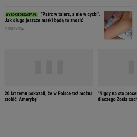
20 lat temu pokazali, że w Polsce też można
"Nigdy na sto proce
zrobić "Amerykę"
dlaczego Zosia zac
ZOBACZ WSZYSTKIE
Wybierz miasto
PEŁNA POGODA
Załaduj ponownie
Jakość powietrza:
-
Ciśnienie:
Opady:
Zachmurzenie:
-
-%
-%