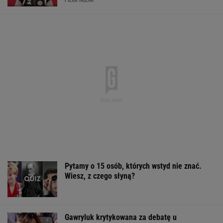
Kierowcy z hakiem często zapominają. Policja
może dopisać 8 punktów
MOTO NEWS
Sensacyjne wyniki sondażu w Ukrainie.
Wyraźny faworyt wyborów
Mają pieniądze i przejmują tereny. "Land
Back" rozkwita
BIZNES
Sandały Keen to synonim wakacyjnego
komfortu - teraz tańsze o niemal 100 zł
OFERTY AVANTI24