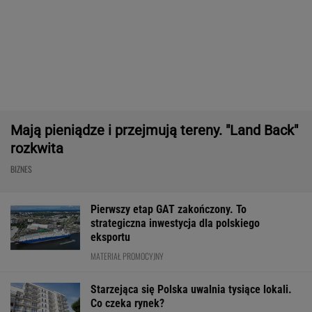
To tylko forma "moralnego bufora"
SUBSKRYPCJA
Chrupiące skrzydełka w kilka minut i bez
tłuszczu? Ten sprzęt przyrządzi je tak jak
lubisz
REKLAMA CENEO
Nie tylko zaćmienie Słońca. Sierpień zamieni
niebo w scenę niezwykłych widowisk
BIZNES
ZUS dopłaca Ukraińcom do emerytur.
Konfederacja grzmi, ale zapomina o ważnej
rzeczy