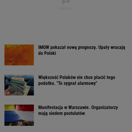
Zerwana linia
Czeska policja ustaliła
Gruźlica w
energetyczna na
tożsamość mężczyzny
warszawskim
Podlasiu. Żandarmeria
spod Śnieżki. To Polak
przedszkolu. 24
sprawdza śmigłowiec
na liście sanep
WSPÓŁPRACA PŁATNA Z WYBORCZA.PL
ZROZUM, POZNAJ, ODKRYWAJ
SEKCJA Z SUBSKRYPCJĄ
Jeśli unikniesz tych trzech rzeczy, opóźnisz
starczą demencję o 13 lat