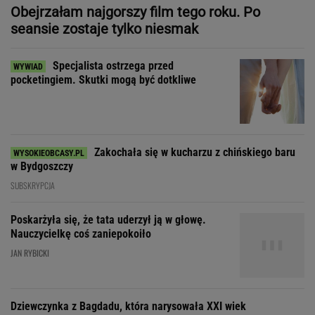
Zakochała się w kucharzu z chińskiego baru
w Bydgoszczy
SUBSKRYPCJA
Poskarżyła się, że tata uderzył ją w głowę.
Nauczycielkę coś zaniepokoiło
JAN RYBICKI
Dziewczynka z Bagdadu, która narysowała XXI wiek
"Patrz w talerz, a nie w cycki".
Jak długo jeszcze matki będą to znosić
SUBSKRYPCJA