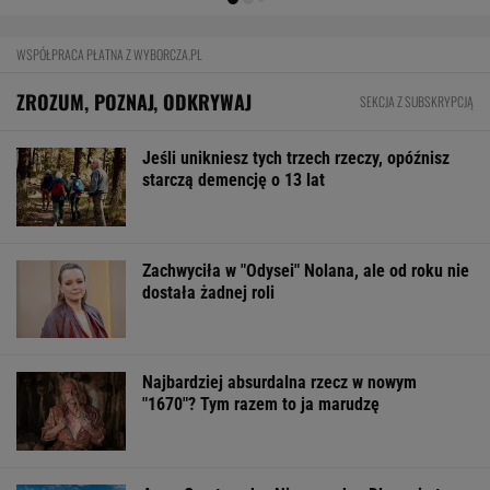
Mają pieniądze i przejmują tereny. "Land Back"
rozkwita
BIZNES
Pierwszy etap GAT zakończony. To
strategiczna inwestycja dla polskiego
eksportu
MATERIAŁ PROMOCYJNY