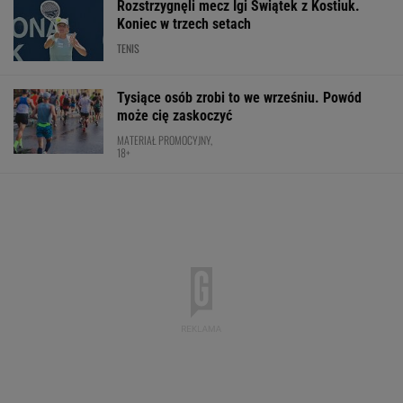
Ta luksusowa limuzyna pozamiatała rynek!
Nie ma wątpliwości, że to nowy król
segmentu. I jeszcze ta oferta - WOW!
MATERIAŁ PROMOCYJNY
Tyle sekund Niewiadoma traci do
liderki. Oto klasyfikacja generalna Tour de
France
KOLARSTWO
Wrze wokół Infantino. Tyle zapłaciła UEFA za
jego romans
PIŁKA NOŻNA
Anastazja Kuś mistrzynią świata! Historyczny
występ, brawo!
LEKKOATLETYKA