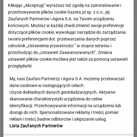
Klikając „Akceptuję” wyrażasz też zgodę na zainstalowanie i
przechowywanie plików cookie Gazeta.pl sp. z o.o., jej
Kulinarny quiz logiczny. Dopasujesz składnik
Zaufanych Partnerów i Agora S.A. na Twoim urządzeniu
do potrawy?
końcowym. Możesz w każdej chwili zmienić swoje preferencje
dotyczące plików cookie, wywołując narzędzie do zarządzania
twoimi preferencjami dot. przetwarzania danych poprzez
odnośnik „Ustawienia prywatności ” w stopce serwisu i
"Mam nadzieję, że zrobią trzecią część". Po 20
latach wywołał burzę
przechodząc do „Ustawień Zaawansowanych”. Zmiana
ustawień plików cookie możliwa jest także za pomocą ustawień
przeglądarki.
Jedno przekonanie może utrudniać życie
My, nasi Zaufani Partnerzy i Agora S.A. możemy przetwarzać
osobom z astygmatyzmem. Zwłaszcza latem
dane osobowe w następujących celach:
Użycie dokładnych danych geolokalizacyjnych. Aktywne
MATERIAŁ PROMOCYJNY
skanowanie charakterystyki urządzenia do celów
identyfikacji. Przechowywanie informacji na urządzeniu lub
Uruchomili "Tindera dla
dostęp do nich. Spersonalizowane reklamy i treści, pomiar
medyków". Szybko zgłosili się też adwokaci
reklam i treści, badnie odbiorców i ulepszanie usług.
SUBSKRYPCJA
Lista Zaufanych Partnerów