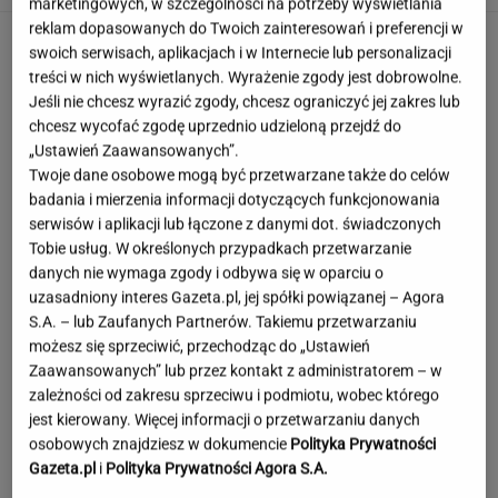
marketingowych, w szczególności na potrzeby wyświetlania
reklam dopasowanych do Twoich zainteresowań i preferencji w
swoich serwisach, aplikacjach i w Internecie lub personalizacji
treści w nich wyświetlanych. Wyrażenie zgody jest dobrowolne.
Jeśli nie chcesz wyrazić zgody, chcesz ograniczyć jej zakres lub
chcesz wycofać zgodę uprzednio udzieloną przejdź do
„Ustawień Zaawansowanych”.
Twoje dane osobowe mogą być przetwarzane także do celów
badania i mierzenia informacji dotyczących funkcjonowania
serwisów i aplikacji lub łączone z danymi dot. świadczonych
Tobie usług. W określonych przypadkach przetwarzanie
danych nie wymaga zgody i odbywa się w oparciu o
uzasadniony interes Gazeta.pl, jej spółki powiązanej – Agora
S.A. – lub Zaufanych Partnerów. Takiemu przetwarzaniu
możesz się sprzeciwić, przechodząc do „Ustawień
Zaawansowanych” lub przez kontakt z administratorem – w
zależności od zakresu sprzeciwu i podmiotu, wobec którego
jest kierowany. Więcej informacji o przetwarzaniu danych
Matki znalazły sposób, aby
osobowych znajdziesz w dokumencie
Polityka Prywatności
dorobić. Dzieci są tu atutem
Gazeta.pl
i
Polityka Prywatności Agora S.A.
AGATA GOŁĄBEK