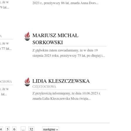
, że w
2023 r., przeżywszy 86 lat, zmarła Anna Dors...
 lat...
MARIUSZ MICHAŁ
A
SORKOWSKI
, że w
77 lat...
Z głębokim żalem zawiadamiamy, że w dniu 19
sierpnia 2023 roku, przeżywszy 75 lat, po długiej i...
LIDIA KLESZCZEWSKA
OCHOWA
CZĘSTOCHOWA
, że w
Z przykrością informujemy, że dnia 10.06.2023 r.
lat...
zmarła Lidia Kleszczewska Msza święta...
4
5
6
...
32
następne »