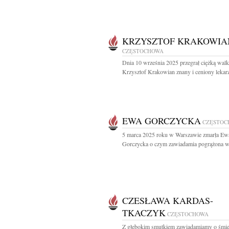
KRZYSZTOF KRAKOWIA
CZĘSTOCHOWA
Dnia 10 września 2025 przegrał ciężką walk
Krzysztof Krakowian znany i ceniony lekarz,
EWA GORCZYCKA
CZĘSTOC
5 marca 2025 roku w Warszawie zmarła Ew
Gorczycka o czym zawiadamia pogrążona w 
CZESŁAWA KARDAS-
TKACZYK
CZĘSTOCHOWA
Z głębokim smutkiem zawiadamiamy o śmie