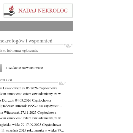
 nekrologów i wspomnień
wisko lub numer ogłoszenia:
+ szukanie zaawansowane
KROLOGI
aw Lewanowicz
28.05.2026
Częstochowa
okim smutkiem i żalem zawiadamiamy, że w...
z Durczok
04.03.2026
Częstochowa
ł Tadeusz Durczok 1955-2026 założyciel i...
na Witeszczak
27.11.2025
Częstochowa
okim smutkiem i żalem zawiadamiamy, że w...
agielska
wiek: 79
17.09.2025
Częstochowa
 11 września 2025 roku zmarła w wieku 79...