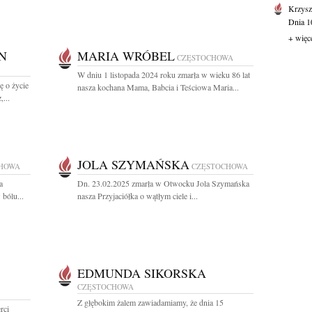
Krzysz
Dnia 10
+ więc
N
MARIA WRÓBEL
CZĘSTOCHOWA
W dniu 1 listopada 2024 roku zmarła w wieku 86 lat
ę o życie
nasza kochana Mama, Babcia i Teściowa Maria...
...
JOLA SZYMAŃSKA
HOWA
CZĘSTOCHOWA
a
Dn. 23.02.2025 zmarła w Otwocku Jola Szymańska
bólu...
nasza Przyjaciółka o wątłym ciele i...
EDMUNDA SIKORSKA
CZĘSTOCHOWA
Z głębokim żalem zawiadamiamy, że dnia 15
rci