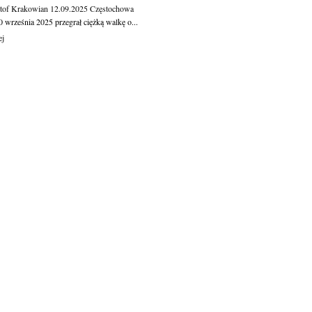
tof Krakowian
12.09.2025
Częstochowa
 września 2025 przegrał ciężką walkę o...
ej