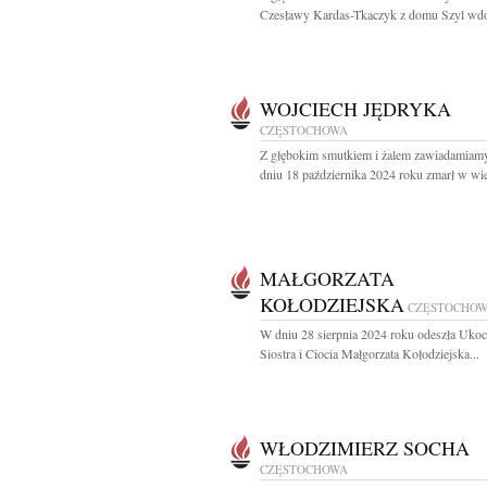
Czesławy Kardas-Tkaczyk z domu Szyl wdo
WOJCIECH JĘDRYKA
CZĘSTOCHOWA
Z głębokim smutkiem i żalem zawiadamiamy
dniu 18 października 2024 roku zmarł w wie
MAŁGORZATA
KOŁODZIEJSKA
CZĘSTOCHO
W dniu 28 sierpnia 2024 roku odeszła Uko
Siostra i Ciocia Małgorzata Kołodziejska...
WŁODZIMIERZ SOCHA
CZĘSTOCHOWA