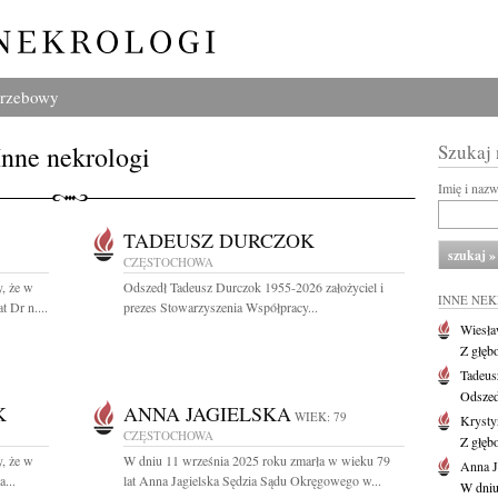
grzebowy
Inne nekrologi
Szukaj
Imię i naz
TADEUSZ DURCZOK
CZĘSTOCHOWA
, że w
Odszedł Tadeusz Durczok 1955-2026 założyciel i
INNE NE
 Dr n....
prezes Stowarzyszenia Współpracy...
Wiesł
Z głęb
Tadeus
Odszed
K
ANNA JAGIELSKA
WIEK: 79
Krysty
CZĘSTOCHOWA
Z głęb
, że w
W dniu 11 września 2025 roku zmarła w wieku 79
Anna J
...
lat Anna Jagielska Sędzia Sądu Okręgowego w...
W dniu