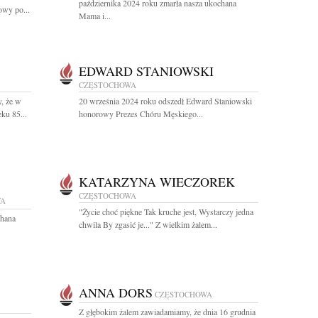
października 2024 roku zmarła nasza ukochana
wy po...
Mama i...
EDWARD STANIOWSKI
CZĘSTOCHOWA
, że w
20 września 2024 roku odszedł Edward Staniowski
ku 85...
honorowy Prezes Chóru Męskiego...
KATARZYNA WIECZOREK
CZĘSTOCHOWA
WA
"Życie choć piękne Tak kruche jest, Wystarczy jedna
chana
chwila By zgasić je..." Z wielkim żalem...
ANNA DORS
CZĘSTOCHOWA
Z głębokim żalem zawiadamiamy, że dnia 16 grudnia