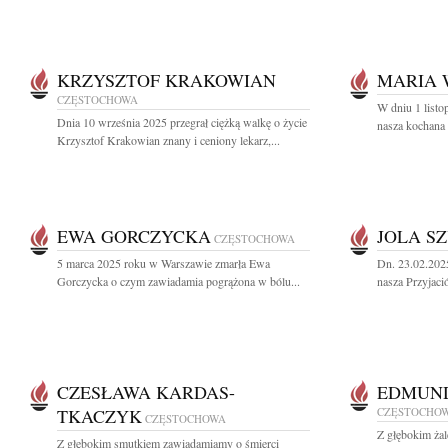
KRZYSZTOF KRAKOWIAN
MARIA 
CZĘSTOCHOWA
W dniu 1 listo
Dnia 10 września 2025 przegrał ciężką walkę o życie
nasza kochana 
Krzysztof Krakowian znany i ceniony lekarz,...
EWA GORCZYCKA
JOLA S
CZĘSTOCHOWA
5 marca 2025 roku w Warszawie zmarła Ewa
Dn. 23.02.202
Gorczycka o czym zawiadamia pogrążona w bólu...
nasza Przyjació
CZESŁAWA KARDAS-
EDMUND
TKACZYK
CZĘSTOCHO
CZĘSTOCHOWA
Z głębokim ża
Z głębokim smutkiem zawiadamiamy o śmierci