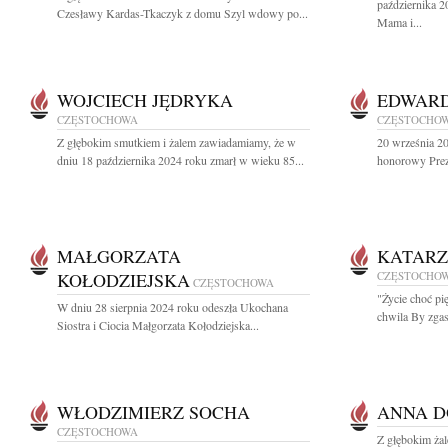
października 2
Czesławy Kardas-Tkaczyk z domu Szyl wdowy po...
Mama i...
WOJCIECH JĘDRYKA
EDWARD
CZĘSTOCHOWA
CZĘSTOCHO
Z głębokim smutkiem i żalem zawiadamiamy, że w
20 września 2
dniu 18 października 2024 roku zmarł w wieku 85...
honorowy Prez
MAŁGORZATA
KATARZ
KOŁODZIEJSKA
CZĘSTOCHO
CZĘSTOCHOWA
"Życie choć pi
W dniu 28 sierpnia 2024 roku odeszła Ukochana
chwila By zgasi
Siostra i Ciocia Małgorzata Kołodziejska...
WŁODZIMIERZ SOCHA
ANNA D
CZĘSTOCHOWA
Z głębokim ża