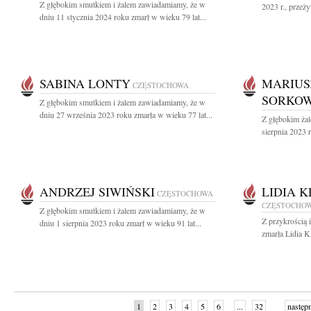
Z głębokim smutkiem i żalem zawiadamiamy, że w
2023 r., przeż
dniu 11 stycznia 2024 roku zmarł w wieku 79 lat...
SABINA LONTY
MARIUS
CZĘSTOCHOWA
SORKOW
Z głębokim smutkiem i żalem zawiadamiamy, że w
dniu 27 września 2023 roku zmarła w wieku 77 lat...
Z głębokim ża
sierpnia 2023 r
ANDRZEJ SIWIŃSKI
LIDIA 
CZĘSTOCHOWA
CZĘSTOCHO
Z głębokim smutkiem i żalem zawiadamiamy, że w
Z przykrością 
dniu 1 sierpnia 2023 roku zmarł w wieku 91 lat...
zmarła Lidia K
1
2
3
4
5
6
...
32
następ