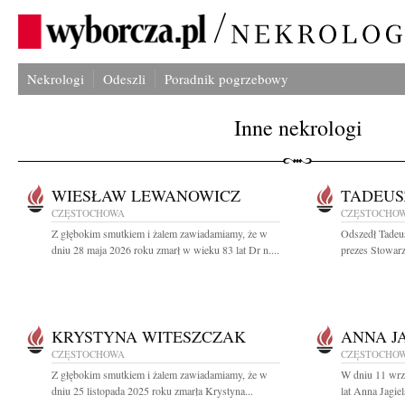
Nekrologi
Odeszli
Poradnik pogrzebowy
Inne nekrologi
WIESŁAW LEWANOWICZ
TADEUS
CZĘSTOCHOWA
CZĘSTOCHO
Z głębokim smutkiem i żalem zawiadamiamy, że w
Odszedł Tadeu
dniu 28 maja 2026 roku zmarł w wieku 83 lat Dr n....
prezes Stowarz
KRYSTYNA WITESZCZAK
ANNA J
CZĘSTOCHOWA
CZĘSTOCHO
Z głębokim smutkiem i żalem zawiadamiamy, że w
W dniu 11 wrz
dniu 25 listopada 2025 roku zmarła Krystyna...
lat Anna Jagie