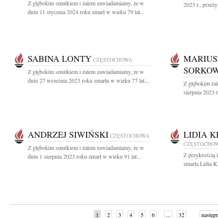
Z głębokim smutkiem i żalem zawiadamiamy, że w
2023 r., przeż
dniu 11 stycznia 2024 roku zmarł w wieku 79 lat...
SABINA LONTY
MARIUS
CZĘSTOCHOWA
SORKOW
Z głębokim smutkiem i żalem zawiadamiamy, że w
dniu 27 września 2023 roku zmarła w wieku 77 lat...
Z głębokim ża
sierpnia 2023 r
ANDRZEJ SIWIŃSKI
LIDIA 
CZĘSTOCHOWA
CZĘSTOCHO
Z głębokim smutkiem i żalem zawiadamiamy, że w
Z przykrością 
dniu 1 sierpnia 2023 roku zmarł w wieku 91 lat...
zmarła Lidia K
1
2
3
4
5
6
...
32
następ