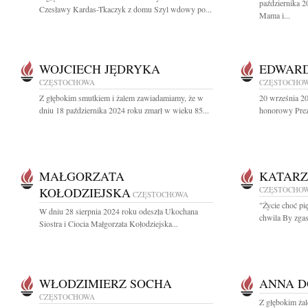
października 2
Czesławy Kardas-Tkaczyk z domu Szyl wdowy po...
Mama i...
WOJCIECH JĘDRYKA
EDWARD
CZĘSTOCHOWA
CZĘSTOCHO
Z głębokim smutkiem i żalem zawiadamiamy, że w
20 września 2
dniu 18 października 2024 roku zmarł w wieku 85...
honorowy Prez
MAŁGORZATA
KATARZ
KOŁODZIEJSKA
CZĘSTOCHO
CZĘSTOCHOWA
"Życie choć pi
W dniu 28 sierpnia 2024 roku odeszła Ukochana
chwila By zgasi
Siostra i Ciocia Małgorzata Kołodziejska...
WŁODZIMIERZ SOCHA
ANNA D
CZĘSTOCHOWA
Z głębokim ża