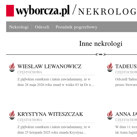
Nekrologi
Odeszli
Poradnik pogrzebowy
Inne nekrologi
WIESŁAW LEWANOWICZ
TADEUS
CZĘSTOCHOWA
CZĘSTOCHO
Z głębokim smutkiem i żalem zawiadamiamy, że w
Odszedł Tadeu
dniu 28 maja 2026 roku zmarł w wieku 83 lat Dr n....
prezes Stowarz
KRYSTYNA WITESZCZAK
ANNA J
CZĘSTOCHOWA
CZĘSTOCHO
Z głębokim smutkiem i żalem zawiadamiamy, że w
W dniu 11 wrz
dniu 25 listopada 2025 roku zmarła Krystyna...
lat Anna Jagie