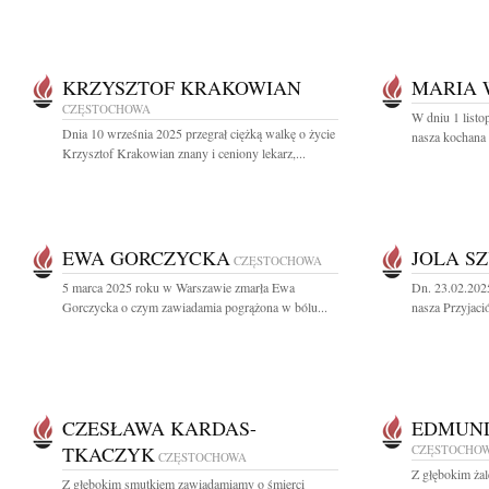
KRZYSZTOF KRAKOWIAN
MARIA 
CZĘSTOCHOWA
W dniu 1 listo
Dnia 10 września 2025 przegrał ciężką walkę o życie
nasza kochana 
Krzysztof Krakowian znany i ceniony lekarz,...
EWA GORCZYCKA
JOLA S
CZĘSTOCHOWA
5 marca 2025 roku w Warszawie zmarła Ewa
Dn. 23.02.202
Gorczycka o czym zawiadamia pogrążona w bólu...
nasza Przyjació
CZESŁAWA KARDAS-
EDMUND
TKACZYK
CZĘSTOCHO
CZĘSTOCHOWA
Z głębokim ża
Z głębokim smutkiem zawiadamiamy o śmierci