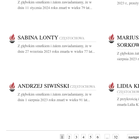
Z głębokim smutkiem i żalem zawiadamiamy, że w
2023 r., przeż
dniu 11 stycznia 2024 roku zmarł w wieku 79 lat...
SABINA LONTY
MARIUS
CZĘSTOCHOWA
SORKOW
Z głębokim smutkiem i żalem zawiadamiamy, że w
dniu 27 września 2023 roku zmarła w wieku 77 lat...
Z głębokim ża
sierpnia 2023 r
ANDRZEJ SIWIŃSKI
LIDIA 
CZĘSTOCHOWA
CZĘSTOCHO
Z głębokim smutkiem i żalem zawiadamiamy, że w
Z przykrością 
dniu 1 sierpnia 2023 roku zmarł w wieku 91 lat...
zmarła Lidia K
1
2
3
4
5
6
...
32
następ