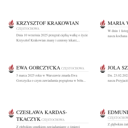
KRZYSZTOF KRAKOWIAN
MARIA 
CZĘSTOCHOWA
W dniu 1 listo
Dnia 10 września 2025 przegrał ciężką walkę o życie
nasza kochana 
Krzysztof Krakowian znany i ceniony lekarz,...
EWA GORCZYCKA
JOLA S
CZĘSTOCHOWA
5 marca 2025 roku w Warszawie zmarła Ewa
Dn. 23.02.202
Gorczycka o czym zawiadamia pogrążona w bólu...
nasza Przyjació
CZESŁAWA KARDAS-
EDMUND
TKACZYK
CZĘSTOCHO
CZĘSTOCHOWA
Z głębokim ża
Z głębokim smutkiem zawiadamiamy o śmierci