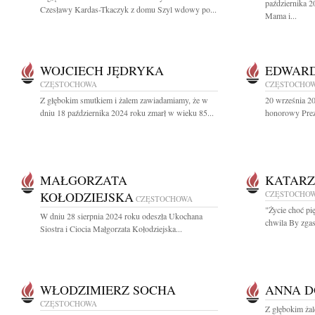
października 2
Czesławy Kardas-Tkaczyk z domu Szyl wdowy po...
Mama i...
WOJCIECH JĘDRYKA
EDWARD
CZĘSTOCHOWA
CZĘSTOCHO
Z głębokim smutkiem i żalem zawiadamiamy, że w
20 września 2
dniu 18 października 2024 roku zmarł w wieku 85...
honorowy Prez
MAŁGORZATA
KATARZ
KOŁODZIEJSKA
CZĘSTOCHO
CZĘSTOCHOWA
"Życie choć pi
W dniu 28 sierpnia 2024 roku odeszła Ukochana
chwila By zgasi
Siostra i Ciocia Małgorzata Kołodziejska...
WŁODZIMIERZ SOCHA
ANNA D
CZĘSTOCHOWA
Z głębokim ża