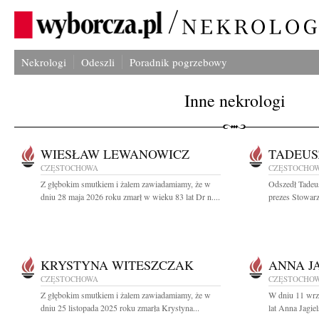
Nekrologi
Odeszli
Poradnik pogrzebowy
Inne nekrologi
WIESŁAW LEWANOWICZ
TADEUS
CZĘSTOCHOWA
CZĘSTOCHO
Z głębokim smutkiem i żalem zawiadamiamy, że w
Odszedł Tadeu
dniu 28 maja 2026 roku zmarł w wieku 83 lat Dr n....
prezes Stowarz
KRYSTYNA WITESZCZAK
ANNA J
CZĘSTOCHOWA
CZĘSTOCHO
Z głębokim smutkiem i żalem zawiadamiamy, że w
W dniu 11 wrz
dniu 25 listopada 2025 roku zmarła Krystyna...
lat Anna Jagie