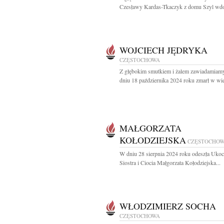
Czesławy Kardas-Tkaczyk z domu Szyl wdo
WOJCIECH JĘDRYKA
CZĘSTOCHOWA
Z głębokim smutkiem i żalem zawiadamiamy
dniu 18 października 2024 roku zmarł w wie
MAŁGORZATA
KOŁODZIEJSKA
CZĘSTOCHO
W dniu 28 sierpnia 2024 roku odeszła Uko
Siostra i Ciocia Małgorzata Kołodziejska...
WŁODZIMIERZ SOCHA
CZĘSTOCHOWA