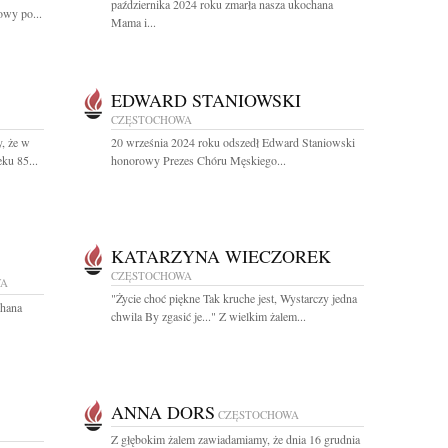
października 2024 roku zmarła nasza ukochana
wy po...
Mama i...
EDWARD STANIOWSKI
CZĘSTOCHOWA
, że w
20 września 2024 roku odszedł Edward Staniowski
ku 85...
honorowy Prezes Chóru Męskiego...
KATARZYNA WIECZOREK
CZĘSTOCHOWA
WA
"Życie choć piękne Tak kruche jest, Wystarczy jedna
chana
chwila By zgasić je..." Z wielkim żalem...
ANNA DORS
CZĘSTOCHOWA
Z głębokim żalem zawiadamiamy, że dnia 16 grudnia