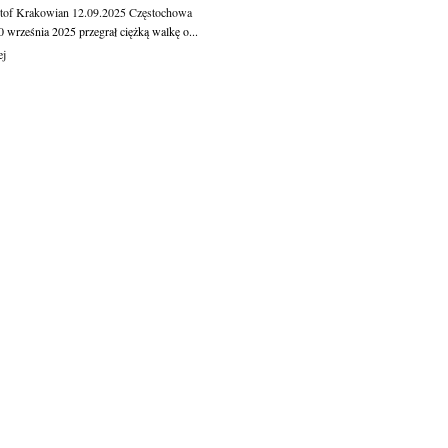
tof Krakowian
12.09.2025
Częstochowa
 września 2025 przegrał ciężką walkę o...
ej