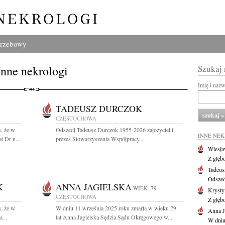
grzebowy
Inne nekrologi
Szukaj
Imię i naz
TADEUSZ DURCZOK
CZĘSTOCHOWA
, że w
Odszedł Tadeusz Durczok 1955-2026 założyciel i
INNE NE
 Dr n....
prezes Stowarzyszenia Współpracy...
Wiesł
Z głęb
Tadeus
Odszed
K
ANNA JAGIELSKA
WIEK: 79
Krysty
CZĘSTOCHOWA
Z głęb
, że w
W dniu 11 września 2025 roku zmarła w wieku 79
Anna J
...
lat Anna Jagielska Sędzia Sądu Okręgowego w...
W dniu