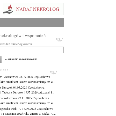
 nekrologów i wspomnień
wisko lub numer ogłoszenia:
+ szukanie zaawansowane
KROLOGI
aw Lewanowicz
28.05.2026
Częstochowa
okim smutkiem i żalem zawiadamiamy, że w...
z Durczok
04.03.2026
Częstochowa
ł Tadeusz Durczok 1955-2026 założyciel i...
na Witeszczak
27.11.2025
Częstochowa
okim smutkiem i żalem zawiadamiamy, że w...
agielska
wiek: 79
17.09.2025
Częstochowa
 11 września 2025 roku zmarła w wieku 79...