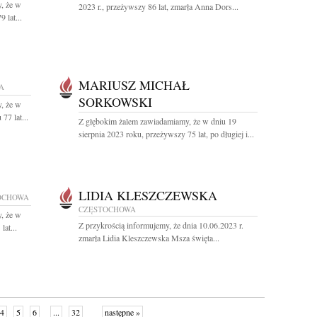
, że w
2023 r., przeżywszy 86 lat, zmarła Anna Dors...
 lat...
MARIUSZ MICHAŁ
A
SORKOWSKI
, że w
77 lat...
Z głębokim żalem zawiadamiamy, że w dniu 19
sierpnia 2023 roku, przeżywszy 75 lat, po długiej i...
LIDIA KLESZCZEWSKA
OCHOWA
CZĘSTOCHOWA
, że w
Z przykrością informujemy, że dnia 10.06.2023 r.
lat...
zmarła Lidia Kleszczewska Msza święta...
4
5
6
...
32
następne »