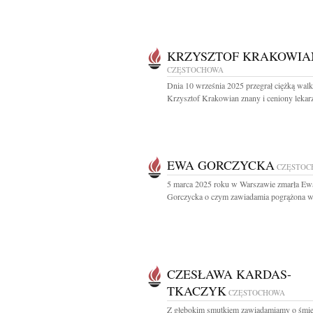
KRZYSZTOF KRAKOWIA
CZĘSTOCHOWA
Dnia 10 września 2025 przegrał ciężką walk
Krzysztof Krakowian znany i ceniony lekarz,
EWA GORCZYCKA
CZĘSTOC
5 marca 2025 roku w Warszawie zmarła Ew
Gorczycka o czym zawiadamia pogrążona w 
CZESŁAWA KARDAS-
TKACZYK
CZĘSTOCHOWA
Z głębokim smutkiem zawiadamiamy o śmie