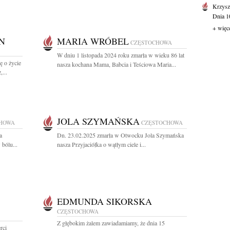
Krzysz
Dnia 10
+ więc
N
MARIA WRÓBEL
CZĘSTOCHOWA
W dniu 1 listopada 2024 roku zmarła w wieku 86 lat
ę o życie
nasza kochana Mama, Babcia i Teściowa Maria...
...
JOLA SZYMAŃSKA
HOWA
CZĘSTOCHOWA
a
Dn. 23.02.2025 zmarła w Otwocku Jola Szymańska
bólu...
nasza Przyjaciółka o wątłym ciele i...
EDMUNDA SIKORSKA
CZĘSTOCHOWA
Z głębokim żalem zawiadamiamy, że dnia 15
rci