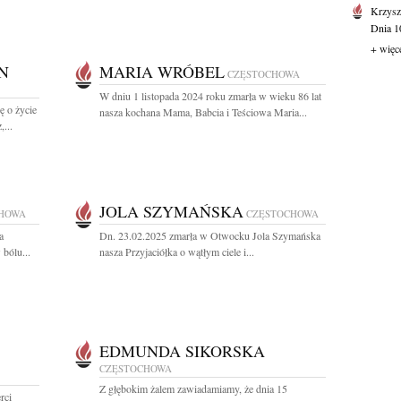
Krzysz
Dnia 10
+ więc
N
MARIA WRÓBEL
CZĘSTOCHOWA
W dniu 1 listopada 2024 roku zmarła w wieku 86 lat
ę o życie
nasza kochana Mama, Babcia i Teściowa Maria...
...
JOLA SZYMAŃSKA
HOWA
CZĘSTOCHOWA
a
Dn. 23.02.2025 zmarła w Otwocku Jola Szymańska
bólu...
nasza Przyjaciółka o wątłym ciele i...
EDMUNDA SIKORSKA
CZĘSTOCHOWA
Z głębokim żalem zawiadamiamy, że dnia 15
rci