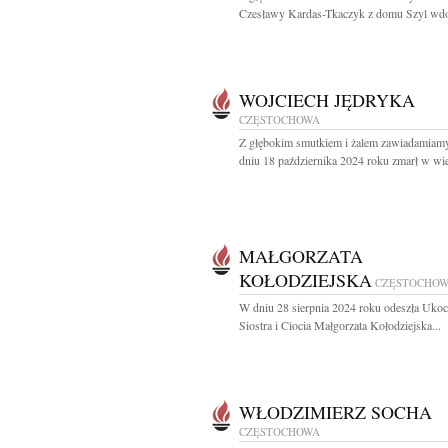
Czesławy Kardas-Tkaczyk z domu Szyl wdo
WOJCIECH JĘDRYKA
CZĘSTOCHOWA
Z głębokim smutkiem i żalem zawiadamiamy
dniu 18 października 2024 roku zmarł w wie
MAŁGORZATA
KOŁODZIEJSKA
CZĘSTOCHO
W dniu 28 sierpnia 2024 roku odeszła Uko
Siostra i Ciocia Małgorzata Kołodziejska...
WŁODZIMIERZ SOCHA
CZĘSTOCHOWA