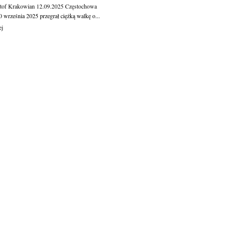
tof Krakowian
12.09.2025
Częstochowa
 września 2025 przegrał ciężką walkę o...
ej