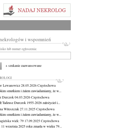
 nekrologów i wspomnień
wisko lub numer ogłoszenia:
+ szukanie zaawansowane
KROLOGI
aw Lewanowicz
28.05.2026
Częstochowa
okim smutkiem i żalem zawiadamiamy, że w...
z Durczok
04.03.2026
Częstochowa
ł Tadeusz Durczok 1955-2026 założyciel i...
na Witeszczak
27.11.2025
Częstochowa
okim smutkiem i żalem zawiadamiamy, że w...
agielska
wiek: 79
17.09.2025
Częstochowa
 11 września 2025 roku zmarła w wieku 79...