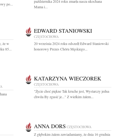
października 2024 roku zmarła nasza ukochana
wy po...
Mama i...
EDWARD STANIOWSKI
CZĘSTOCHOWA
, że w
20 września 2024 roku odszedł Edward Staniowski
ku 85...
honorowy Prezes Chóru Męskiego...
KATARZYNA WIECZOREK
CZĘSTOCHOWA
WA
"Życie choć piękne Tak kruche jest, Wystarczy jedna
chana
chwila By zgasić je..." Z wielkim żalem...
ANNA DORS
CZĘSTOCHOWA
Z głębokim żalem zawiadamiamy, że dnia 16 grudnia