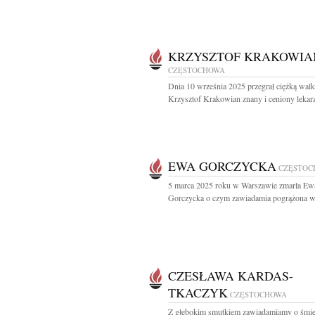
KRZYSZTOF KRAKOWIA
CZĘSTOCHOWA
Dnia 10 września 2025 przegrał ciężką walk
Krzysztof Krakowian znany i ceniony lekarz,
EWA GORCZYCKA
CZĘSTOC
5 marca 2025 roku w Warszawie zmarła Ew
Gorczycka o czym zawiadamia pogrążona w 
CZESŁAWA KARDAS-
TKACZYK
CZĘSTOCHOWA
Z głębokim smutkiem zawiadamiamy o śmie