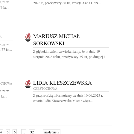
, że w
2023 r., przeżywszy 86 lat, zmarła Anna Dors...
 lat...
MARIUSZ MICHAŁ
A
SORKOWSKI
, że w
77 lat...
Z głębokim żalem zawiadamiamy, że w dniu 19
sierpnia 2023 roku, przeżywszy 75 lat, po długiej i...
LIDIA KLESZCZEWSKA
OCHOWA
CZĘSTOCHOWA
, że w
Z przykrością informujemy, że dnia 10.06.2023 r.
lat...
zmarła Lidia Kleszczewska Msza święta...
4
5
6
...
32
następne »