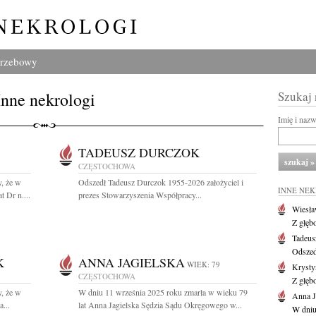
grzebowy
Inne nekrologi
Szukaj
Imię i naz
TADEUSZ DURCZOK
CZĘSTOCHOWA
, że w
Odszedł Tadeusz Durczok 1955-2026 założyciel i
INNE NE
 Dr n....
prezes Stowarzyszenia Współpracy...
Wiesł
Z głęb
Tadeus
Odszed
K
ANNA JAGIELSKA
WIEK: 79
Krysty
CZĘSTOCHOWA
Z głęb
, że w
W dniu 11 września 2025 roku zmarła w wieku 79
Anna J
...
lat Anna Jagielska Sędzia Sądu Okręgowego w...
W dniu