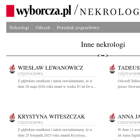
Nekrologi
Odeszli
Poradnik pogrzebowy
Inne nekrologi
WIESŁAW LEWANOWICZ
TADEUS
CZĘSTOCHOWA
CZĘSTOCHO
Z głębokim smutkiem i żalem zawiadamiamy, że w
Odszedł Tadeu
dniu 28 maja 2026 roku zmarł w wieku 83 lat Dr n....
prezes Stowarz
KRYSTYNA WITESZCZAK
ANNA J
CZĘSTOCHOWA
CZĘSTOCHO
Z głębokim smutkiem i żalem zawiadamiamy, że w
W dniu 11 wrz
dniu 25 listopada 2025 roku zmarła Krystyna...
lat Anna Jagie