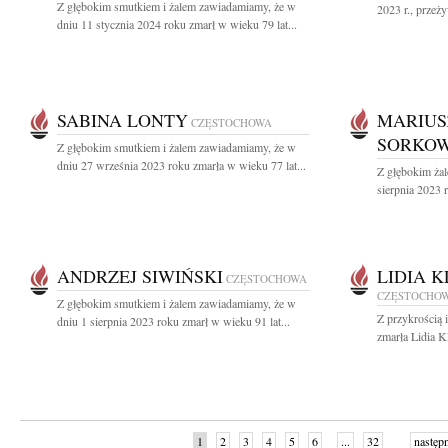
Z głębokim smutkiem i żalem zawiadamiamy, że w
2023 r., przeż
dniu 11 stycznia 2024 roku zmarł w wieku 79 lat...
SABINA LONTY
MARIUS
CZĘSTOCHOWA
SORKOW
Z głębokim smutkiem i żalem zawiadamiamy, że w
dniu 27 września 2023 roku zmarła w wieku 77 lat...
Z głębokim ża
sierpnia 2023 r
ANDRZEJ SIWIŃSKI
LIDIA 
CZĘSTOCHOWA
CZĘSTOCHO
Z głębokim smutkiem i żalem zawiadamiamy, że w
Z przykrością 
dniu 1 sierpnia 2023 roku zmarł w wieku 91 lat...
zmarła Lidia K
1
2
3
4
5
6
...
32
następ