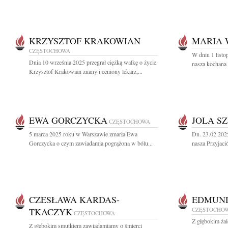
KRZYSZTOF KRAKOWIAN
MARIA 
CZĘSTOCHOWA
W dniu 1 listo
Dnia 10 września 2025 przegrał ciężką walkę o życie
nasza kochana 
Krzysztof Krakowian znany i ceniony lekarz,...
EWA GORCZYCKA
JOLA S
CZĘSTOCHOWA
5 marca 2025 roku w Warszawie zmarła Ewa
Dn. 23.02.202
Gorczycka o czym zawiadamia pogrążona w bólu...
nasza Przyjació
CZESŁAWA KARDAS-
EDMUND
TKACZYK
CZĘSTOCHO
CZĘSTOCHOWA
Z głębokim ża
Z głębokim smutkiem zawiadamiamy o śmierci