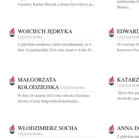
października 2
Czesławy Kardas-Tkaczyk z domu Szyl wdowy po...
Mama i...
WOJCIECH JĘDRYKA
EDWARD
CZĘSTOCHOWA
CZĘSTOCHO
Z głębokim smutkiem i żalem zawiadamiamy, że w
20 września 2
dniu 18 października 2024 roku zmarł w wieku 85...
honorowy Prez
MAŁGORZATA
KATARZ
KOŁODZIEJSKA
CZĘSTOCHO
CZĘSTOCHOWA
"Życie choć pi
W dniu 28 sierpnia 2024 roku odeszła Ukochana
chwila By zgasi
Siostra i Ciocia Małgorzata Kołodziejska...
WŁODZIMIERZ SOCHA
ANNA D
CZĘSTOCHOWA
Z głębokim ża