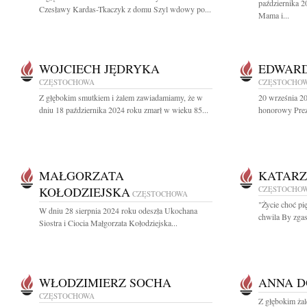
października 2
Czesławy Kardas-Tkaczyk z domu Szyl wdowy po...
Mama i...
WOJCIECH JĘDRYKA
EDWARD
CZĘSTOCHOWA
CZĘSTOCHO
Z głębokim smutkiem i żalem zawiadamiamy, że w
20 września 2
dniu 18 października 2024 roku zmarł w wieku 85...
honorowy Prez
MAŁGORZATA
KATARZ
KOŁODZIEJSKA
CZĘSTOCHO
CZĘSTOCHOWA
"Życie choć pi
W dniu 28 sierpnia 2024 roku odeszła Ukochana
chwila By zgasi
Siostra i Ciocia Małgorzata Kołodziejska...
WŁODZIMIERZ SOCHA
ANNA D
CZĘSTOCHOWA
Z głębokim ża