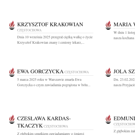
KRZYSZTOF KRAKOWIAN
MARIA 
CZĘSTOCHOWA
W dniu 1 listo
Dnia 10 września 2025 przegrał ciężką walkę o życie
nasza kochana 
Krzysztof Krakowian znany i ceniony lekarz,...
EWA GORCZYCKA
JOLA S
CZĘSTOCHOWA
5 marca 2025 roku w Warszawie zmarła Ewa
Dn. 23.02.202
Gorczycka o czym zawiadamia pogrążona w bólu...
nasza Przyjació
CZESŁAWA KARDAS-
EDMUND
TKACZYK
CZĘSTOCHO
CZĘSTOCHOWA
Z głębokim ża
Z głębokim smutkiem zawiadamiamy o śmierci