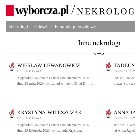
Nekrologi
Odeszli
Poradnik pogrzebowy
Inne nekrologi
WIESŁAW LEWANOWICZ
TADEUS
CZĘSTOCHOWA
CZĘSTOCHO
Z głębokim smutkiem i żalem zawiadamiamy, że w
Odszedł Tadeu
dniu 28 maja 2026 roku zmarł w wieku 83 lat Dr n....
prezes Stowarz
KRYSTYNA WITESZCZAK
ANNA J
CZĘSTOCHOWA
CZĘSTOCHO
Z głębokim smutkiem i żalem zawiadamiamy, że w
W dniu 11 wrz
dniu 25 listopada 2025 roku zmarła Krystyna...
lat Anna Jagie