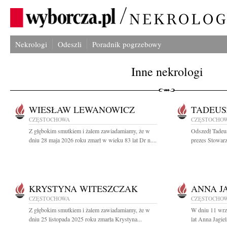
Nekrologi
Odeszli
Poradnik pogrzebowy
Inne nekrologi
WIESŁAW LEWANOWICZ
TADEUS
CZĘSTOCHOWA
CZĘSTOCHO
Z głębokim smutkiem i żalem zawiadamiamy, że w
Odszedł Tadeu
dniu 28 maja 2026 roku zmarł w wieku 83 lat Dr n....
prezes Stowarz
KRYSTYNA WITESZCZAK
ANNA J
CZĘSTOCHOWA
CZĘSTOCHO
Z głębokim smutkiem i żalem zawiadamiamy, że w
W dniu 11 wrz
dniu 25 listopada 2025 roku zmarła Krystyna...
lat Anna Jagie