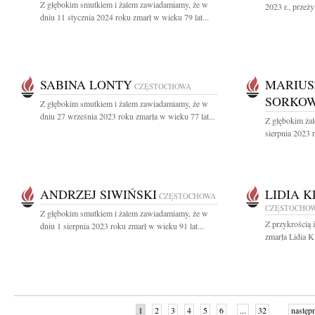
Z głębokim smutkiem i żalem zawiadamiamy, że w
2023 r., przeż
dniu 11 stycznia 2024 roku zmarł w wieku 79 lat...
SABINA LONTY
MARIUS
CZĘSTOCHOWA
SORKOW
Z głębokim smutkiem i żalem zawiadamiamy, że w
dniu 27 września 2023 roku zmarła w wieku 77 lat...
Z głębokim ża
sierpnia 2023 r
ANDRZEJ SIWIŃSKI
LIDIA 
CZĘSTOCHOWA
CZĘSTOCHO
Z głębokim smutkiem i żalem zawiadamiamy, że w
Z przykrością 
dniu 1 sierpnia 2023 roku zmarł w wieku 91 lat...
zmarła Lidia K
1
2
3
4
5
6
...
32
następ