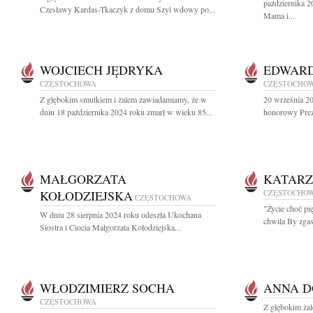
października 2
Czesławy Kardas-Tkaczyk z domu Szyl wdowy po...
Mama i...
WOJCIECH JĘDRYKA
EDWARD
CZĘSTOCHOWA
CZĘSTOCHO
Z głębokim smutkiem i żalem zawiadamiamy, że w
20 września 2
dniu 18 października 2024 roku zmarł w wieku 85...
honorowy Prez
MAŁGORZATA
KATARZ
KOŁODZIEJSKA
CZĘSTOCHO
CZĘSTOCHOWA
"Życie choć pi
W dniu 28 sierpnia 2024 roku odeszła Ukochana
chwila By zgasi
Siostra i Ciocia Małgorzata Kołodziejska...
WŁODZIMIERZ SOCHA
ANNA D
CZĘSTOCHOWA
Z głębokim ża