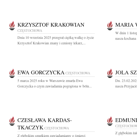
KRZYSZTOF KRAKOWIAN
MARIA 
CZĘSTOCHOWA
W dniu 1 listo
Dnia 10 września 2025 przegrał ciężką walkę o życie
nasza kochana 
Krzysztof Krakowian znany i ceniony lekarz,...
EWA GORCZYCKA
JOLA S
CZĘSTOCHOWA
5 marca 2025 roku w Warszawie zmarła Ewa
Dn. 23.02.202
Gorczycka o czym zawiadamia pogrążona w bólu...
nasza Przyjació
CZESŁAWA KARDAS-
EDMUND
TKACZYK
CZĘSTOCHO
CZĘSTOCHOWA
Z głębokim ża
Z głębokim smutkiem zawiadamiamy o śmierci