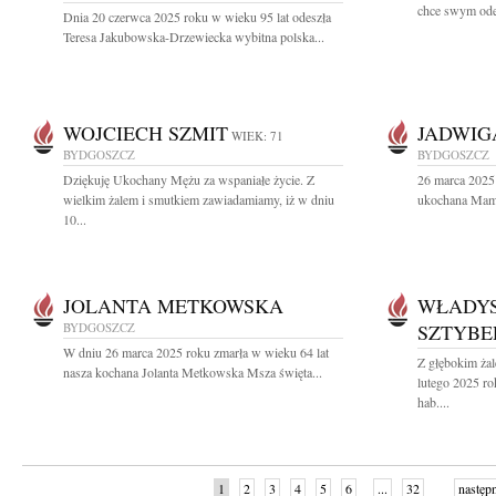
chce swym odej
Dnia 20 czerwca 2025 roku w wieku 95 lat odeszła
Teresa Jakubowska-Drzewiecka wybitna polska...
WOJCIECH SZMIT
JADWIG
WIEK: 71
BYDGOSZCZ
BYDGOSZCZ
Dziękuję Ukochany Mężu za wspaniałe życie. Z
26 marca 2025 
wielkim żalem i smutkiem zawiadamiamy, iż w dniu
ukochana Mama
10...
JOLANTA METKOWSKA
WŁADY
BYDGOSZCZ
SZTYBE
W dniu 26 marca 2025 roku zmarła w wieku 64 lat
Z głębokim ża
nasza kochana Jolanta Metkowska Msza święta...
lutego 2025 ro
hab....
1
2
3
4
5
6
...
32
następ