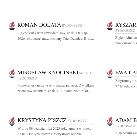
ROMAN DOLATA
RYSZAR
BYDGOSZCZ
BYDGOSZCZ
Z głębokim żalem zawiadamiamy, że dnia 8 maja
Z głębokim smu
2026 roku zmarł nasz kochany Tata, Dziadek, Brat,...
wiadomość o ś
MIROSŁAW KNOCIŃSKI
EWA ŁA
WIEK: 69
BYDGOSZCZ
Z ogromnym s
Pozostaniesz na zawsze w naszej pamięci. Z wielkim
77 lat odeszła
żalem zawiadamiam, że dnia 17 marca 2026 roku...
KRYSTYNA PISZCZ
ADAM B
BYDGOSZCZ
BYDGOSZCZ
W dniu 09 października 2025 roku zmarła w wieku
Z głębokim ża
87 lat Krystyna Piszcz Uroczystości żałobne...