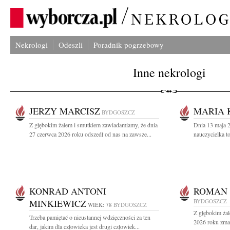
Nekrologi
Odeszli
Poradnik pogrzebowy
Inne nekrologi
JERZY MARCISZ
MARIA 
BYDGOSZCZ
Z głębokim żalem i smutkiem zawiadamiamy, że dnia
Dnia 13 maja 2
27 czerwca 2026 roku odszedł od nas na zawsze...
nauczycielka t
KONRAD ANTONI
ROMAN
MINKIEWICZ
BYDGOSZCZ
WIEK: 78
BYDGOSZCZ
Z głębokim ża
Trzeba pamiętać o nieustannej wdzięczności za ten
2026 roku zmar
dar, jakim dla człowieka jest drugi człowiek...