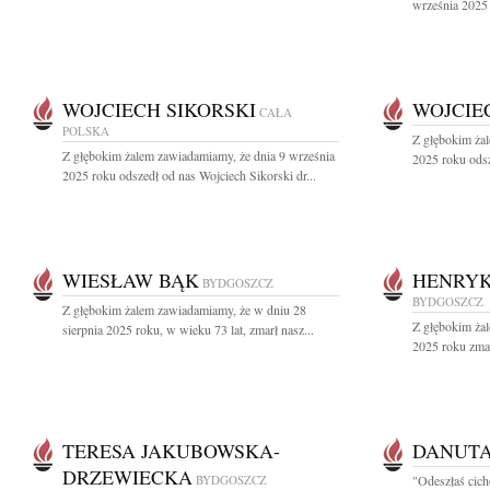
września 2025 
WOJCIECH SIKORSKI
WOJCIE
CAŁA
POLSKA
Z głębokim ża
Z głębokim żalem zawiadamiamy, że dnia 9 września
2025 roku odsz
2025 roku odszedł od nas Wojciech Sikorski dr...
WIESŁAW BĄK
HENRYK
BYDGOSZCZ
BYDGOSZCZ
Z głębokim żalem zawiadamiamy, że w dniu 28
Z głębokim żal
sierpnia 2025 roku, w wieku 73 lat, zmarł nasz...
2025 roku zma
TERESA JAKUBOWSKA-
DANUTA
DRZEWIECKA
BYDGOSZCZ
"Odeszłaś cicho