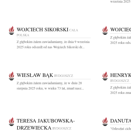
września 2025 
WOJCIECH SIKORSKI
WOJCIE
CAŁA
POLSKA
Z głębokim ża
Z głębokim żalem zawiadamiamy, że dnia 9 września
2025 roku odsz
2025 roku odszedł od nas Wojciech Sikorski dr...
WIESŁAW BĄK
HENRYK
BYDGOSZCZ
BYDGOSZCZ
Z głębokim żalem zawiadamiamy, że w dniu 28
Z głębokim żal
sierpnia 2025 roku, w wieku 73 lat, zmarł nasz...
2025 roku zma
TERESA JAKUBOWSKA-
DANUTA
DRZEWIECKA
BYDGOSZCZ
"Odeszłaś cicho