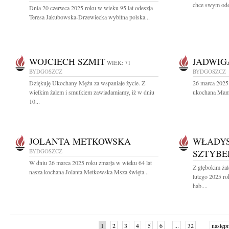
chce swym odej
Dnia 20 czerwca 2025 roku w wieku 95 lat odeszła
Teresa Jakubowska-Drzewiecka wybitna polska...
WOJCIECH SZMIT
JADWIG
WIEK: 71
BYDGOSZCZ
BYDGOSZCZ
Dziękuję Ukochany Mężu za wspaniałe życie. Z
26 marca 2025 
wielkim żalem i smutkiem zawiadamiamy, iż w dniu
ukochana Mama
10...
JOLANTA METKOWSKA
WŁADY
BYDGOSZCZ
SZTYBE
W dniu 26 marca 2025 roku zmarła w wieku 64 lat
Z głębokim ża
nasza kochana Jolanta Metkowska Msza święta...
lutego 2025 ro
hab....
1
2
3
4
5
6
...
32
następ