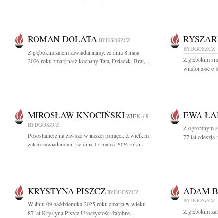
ROMAN DOLATA
RYSZAR
BYDGOSZCZ
BYDGOSZCZ
Z głębokim żalem zawiadamiamy, że dnia 8 maja
Z głębokim smu
2026 roku zmarł nasz kochany Tata, Dziadek, Brat,...
wiadomość o ś
MIROSŁAW KNOCIŃSKI
EWA ŁA
WIEK: 69
BYDGOSZCZ
Z ogromnym s
Pozostaniesz na zawsze w naszej pamięci. Z wielkim
77 lat odeszła
żalem zawiadamiam, że dnia 17 marca 2026 roku...
KRYSTYNA PISZCZ
ADAM B
BYDGOSZCZ
BYDGOSZCZ
W dniu 09 października 2025 roku zmarła w wieku
Z głębokim ża
87 lat Krystyna Piszcz Uroczystości żałobne...