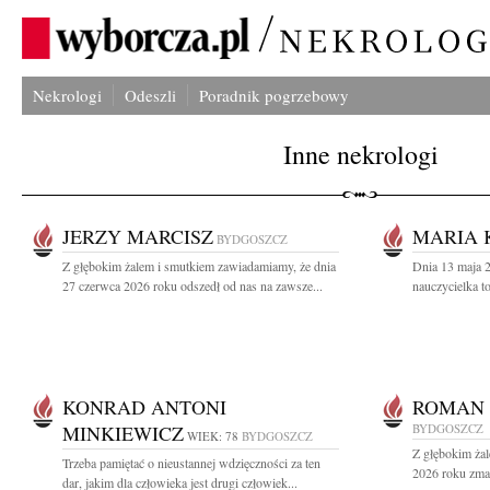
Nekrologi
Odeszli
Poradnik pogrzebowy
Inne nekrologi
JERZY MARCISZ
MARIA 
BYDGOSZCZ
Z głębokim żalem i smutkiem zawiadamiamy, że dnia
Dnia 13 maja 2
27 czerwca 2026 roku odszedł od nas na zawsze...
nauczycielka t
KONRAD ANTONI
ROMAN
MINKIEWICZ
BYDGOSZCZ
WIEK: 78
BYDGOSZCZ
Z głębokim ża
Trzeba pamiętać o nieustannej wdzięczności za ten
2026 roku zmar
dar, jakim dla człowieka jest drugi człowiek...