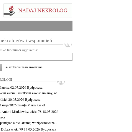
 nekrologów i wspomnień
wisko lub numer ogłoszenia:
+ szukanie zaawansowane
KROLOGI
Marcisz
02.07.2026
Bydgoszcz
okim żalem i smutkiem zawiadamiamy, że...
Kisiel
20.05.2026
Bydgoszcz
3 maja 2026 zmarła Maria Kisiel...
 Antoni Minkiewicz
wiek: 78
18.05.2026
szcz
pamiętać o nieustannej wdzięczności za...
Dolata
wiek: 79
13.05.2026
Bydgoszcz