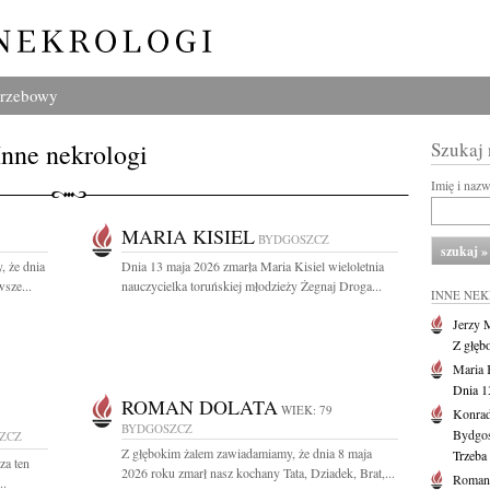
grzebowy
Inne nekrologi
Szukaj
Imię i naz
MARIA KISIEL
BYDGOSZCZ
, że dnia
Dnia 13 maja 2026 zmarła Maria Kisiel wieloletnia
sze...
nauczycielka toruńskiej młodzieży Żegnaj Droga...
INNE NE
Jerzy 
Z głęb
Maria 
Dnia 1
ROMAN DOLATA
WIEK: 79
Konrad
BYDGOSZCZ
Bydgo
ZCZ
Z głębokim żalem zawiadamiamy, że dnia 8 maja
Trzeba 
za ten
2026 roku zmarł nasz kochany Tata, Dziadek, Brat,...
Roman 
..