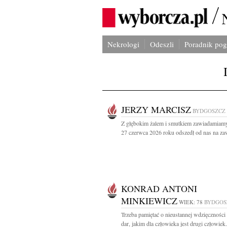
Nekrologi
Odeszli
Poradnik po
JERZY MARCISZ
BYDGOSZCZ
Z głębokim żalem i smutkiem zawiadamiamy
27 czerwca 2026 roku odszedł od nas na zaw
KONRAD ANTONI
MINKIEWICZ
WIEK: 78
BYDGOS
Trzeba pamiętać o nieustannej wdzięczności 
dar, jakim dla człowieka jest drugi człowiek.