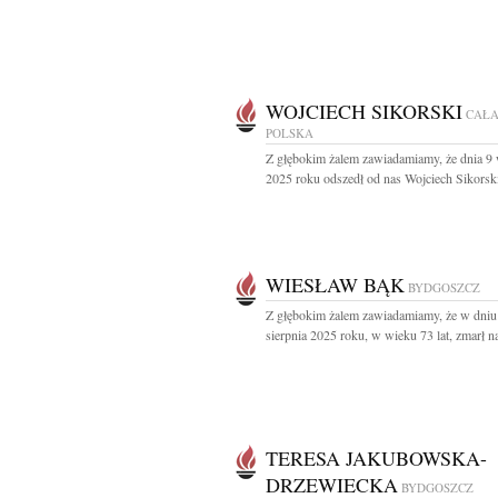
WOJCIECH SIKORSKI
CAŁ
POLSKA
Z głębokim żalem zawiadamiamy, że dnia 9 
2025 roku odszedł od nas Wojciech Sikorski 
WIESŁAW BĄK
BYDGOSZCZ
Z głębokim żalem zawiadamiamy, że w dniu
sierpnia 2025 roku, w wieku 73 lat, zmarł na
TERESA JAKUBOWSKA-
DRZEWIECKA
BYDGOSZCZ