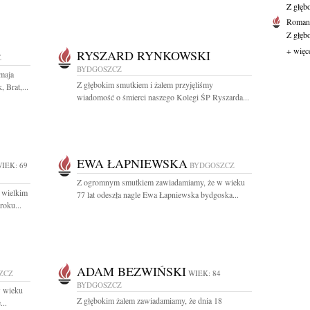
Z głęb
Roman 
Z głęb
+ więc
RYSZARD RYNKOWSKI
Z
BYDGOSZCZ
maja
Z głębokim smutkiem i żalem przyjęliśmy
 Brat,...
wiadomość o śmierci naszego Kolegi ŚP Ryszarda...
EWA ŁAPNIEWSKA
IEK: 69
BYDGOSZCZ
Z ogromnym smutkiem zawiadamiamy, że w wieku
Z wielkim
77 lat odeszła nagle Ewa Łapniewska bydgoska...
roku...
ADAM BEZWIŃSKI
ZCZ
WIEK: 84
BYDGOSZCZ
w wieku
Z głębokim żalem zawiadamiamy, że dnia 18
...