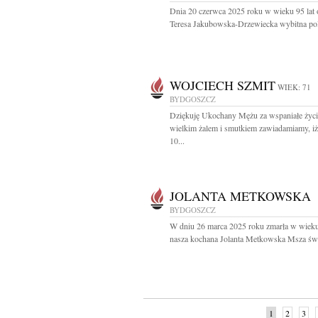
Dnia 20 czerwca 2025 roku w wieku 95 lat 
Teresa Jakubowska-Drzewiecka wybitna pol
WOJCIECH SZMIT
WIEK: 71
BYDGOSZCZ
Dziękuję Ukochany Mężu za wspaniałe życi
wielkim żalem i smutkiem zawiadamiamy, i
10...
JOLANTA METKOWSKA
BYDGOSZCZ
W dniu 26 marca 2025 roku zmarła w wieku
nasza kochana Jolanta Metkowska Msza świę
1
2
3