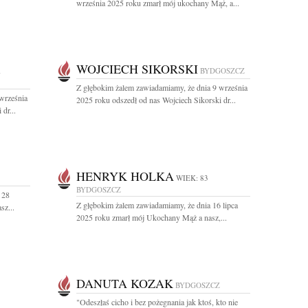
września 2025 roku zmarł mój ukochany Mąż, a...
WOJCIECH SIKORSKI
A
BYDGOSZCZ
Z głębokim żalem zawiadamiamy, że dnia 9 września
września
2025 roku odszedł od nas Wojciech Sikorski dr...
dr...
HENRYK HOLKA
WIEK: 83
BYDGOSZCZ
 28
Z głębokim żalem zawiadamiamy, że dnia 16 lipca
sz...
2025 roku zmarł mój Ukochany Mąż a nasz,...
DANUTA KOZAK
BYDGOSZCZ
"Odeszłaś cicho i bez pożegnania jak ktoś, kto nie