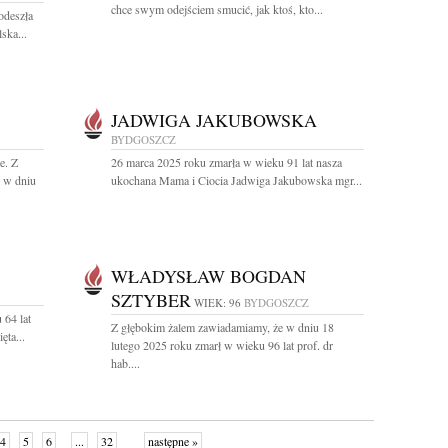
chce swym odejściem smucić, jak ktoś, kto...
odeszła
ska...
JADWIGA JAKUBOWSKA
BYDGOSZCZ
e. Z
26 marca 2025 roku zmarła w wieku 91 lat nasza
ż w dniu
ukochana Mama i Ciocia Jadwiga Jakubowska mgr...
WŁADYSŁAW BOGDAN
SZTYBER
WIEK: 96
BYDGOSZCZ
 64 lat
Z głębokim żalem zawiadamiamy, że w dniu 18
ta...
lutego 2025 roku zmarł w wieku 96 lat prof. dr
hab....
4
5
6
...
32
następne »