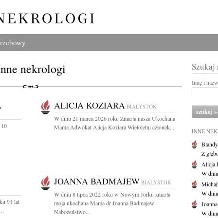
grzebowy
Inne nekrologi
Szukaj
Imię i naz
A
ALICJA KOZIARA
BIAŁYSTOK
W dniu 21 marca 2026 roku Zmarła nasza Ukochana
 10
Mama Adwokat Alicja Koziara Wieloletni członek...
INNE NE
Blandy
Z głęb
Alicja 
W dniu
JOANNA BADMAJEW
BIAŁYSTOK
Michał
W dniu
W dniu 8 lipca 2022 roku w Nowym Jorku zmarła
u 91 lat
moja ukochana Mama dr Joanna Badmajew
Joann
.
Nabożeństwo...
W dniu