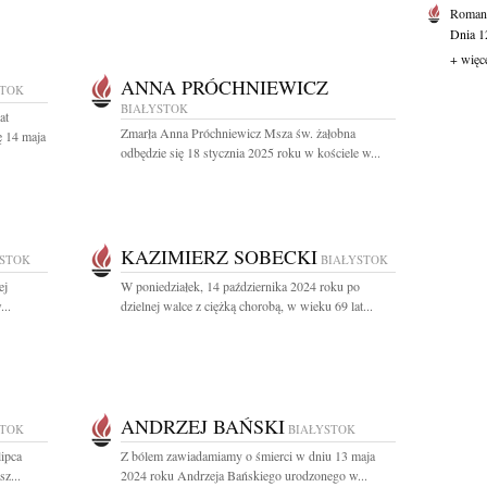
Roman
Dnia 1
+ więc
ANNA PRÓCHNIEWICZ
STOK
BIAŁYSTOK
at
Zmarła Anna Próchniewicz Msza św. żałobna
 14 maja
odbędzie się 18 stycznia 2025 roku w kościele w...
KAZIMIERZ SOBECKI
YSTOK
BIAŁYSTOK
ej
W poniedziałek, 14 października 2024 roku po
...
dzielnej walce z ciężką chorobą, w wieku 69 lat...
ANDRZEJ BAŃSKI
STOK
BIAŁYSTOK
lipca
Z bólem zawiadamiamy o śmierci w dniu 13 maja
z...
2024 roku Andrzeja Bańskiego urodzonego w...