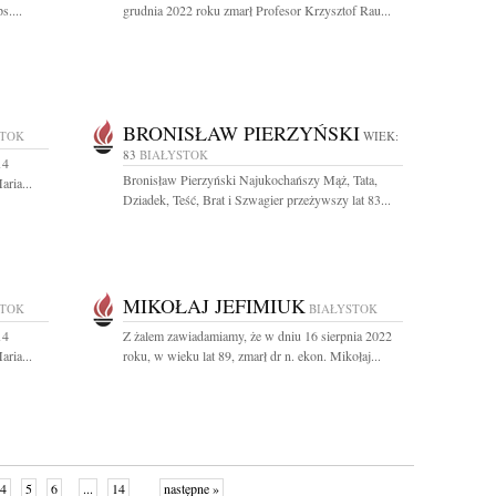
s....
grudnia 2022 roku zmarł Profesor Krzysztof Rau...
BRONISŁAW PIERZYŃSKI
STOK
WIEK:
83
BIAŁYSTOK
14
Bronisław Pierzyński Najukochańszy Mąż, Tata,
ria...
Dziadek, Teść, Brat i Szwagier przeżywszy lat 83...
MIKOŁAJ JEFIMIUK
STOK
BIAŁYSTOK
14
Z żalem zawiadamiamy, że w dniu 16 sierpnia 2022
ria...
roku, w wieku lat 89, zmarł dr n. ekon. Mikołaj...
4
5
6
...
14
następne »