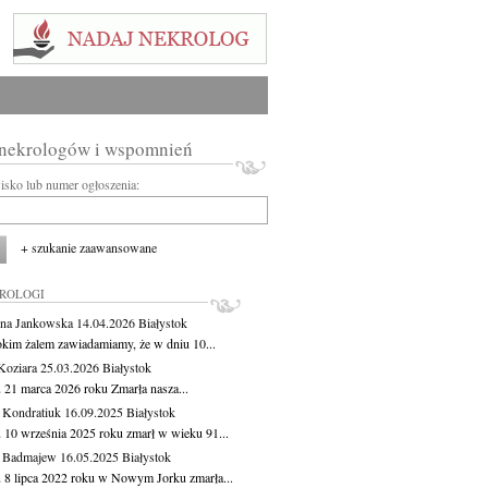
 nekrologów i wspomnień
wisko lub numer ogłoszenia:
+ szukanie zaawansowane
KROLOGI
na Jankowska
14.04.2026
Białystok
okim żalem zawiadamiamy, że w dniu 10...
Koziara
25.03.2026
Białystok
 21 marca 2026 roku Zmarła nasza...
 Kondratiuk
16.09.2025
Białystok
 10 września 2025 roku zmarł w wieku 91...
a Badmajew
16.05.2025
Białystok
 8 lipca 2022 roku w Nowym Jorku zmarła...