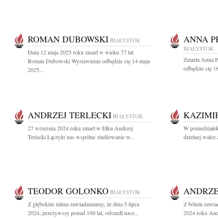
ROMAN DUBOWSKI
ANNA P
BIAŁYSTOK
BIAŁYSTOK
Dnia 12 maja 2025 roku zmarł w wieku 77 lat
Zmarła Anna P
Roman Dubowski Wystawienie odbędzie się 14 maja
odbędzie się 1
2025...
ANDRZEJ TERLECKI
KAZIMI
BIAŁYSTOK
27 września 2024 roku zmarł w Ełku Andrzej
W poniedziałek
Terlecki Łączyło nas wspólne studiowanie w...
dzielnej walce 
TEODOR GOLONKO
ANDRZE
BIAŁYSTOK
Z głębokim żalem zawiadamiamy, że dnia 5 lipca
Z bólem zawia
2024, przeżywszy ponad 100 lat, odszedł nasz...
2024 roku And