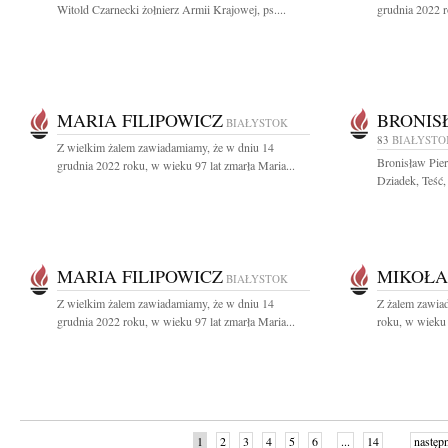
Witold Czarnecki żołnierz Armii Krajowej, ps....
grudnia 2022 r
MARIA FILIPOWICZ
BRONIS
BIAŁYSTOK
83
BIAŁYSTO
Z wielkim żalem zawiadamiamy, że w dniu 14
Bronisław Pie
grudnia 2022 roku, w wieku 97 lat zmarła Maria...
Dziadek, Teść,
MARIA FILIPOWICZ
MIKOŁA
BIAŁYSTOK
Z wielkim żalem zawiadamiamy, że w dniu 14
Z żalem zawiad
grudnia 2022 roku, w wieku 97 lat zmarła Maria...
roku, w wieku l
1
2
3
4
5
6
...
14
następ