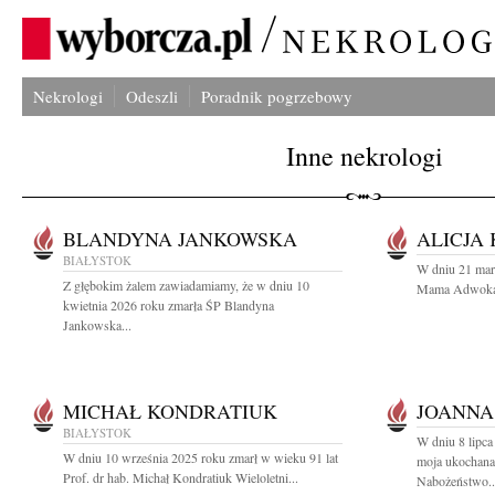
Nekrologi
Odeszli
Poradnik pogrzebowy
Inne nekrologi
BLANDYNA JANKOWSKA
ALICJA
BIAŁYSTOK
W dniu 21 mar
Z głębokim żalem zawiadamiamy, że w dniu 10
Mama Adwokat A
kwietnia 2026 roku zmarła ŚP Blandyna
Jankowska...
MICHAŁ KONDRATIUK
JOANNA
BIAŁYSTOK
W dniu 8 lipc
W dniu 10 września 2025 roku zmarł w wieku 91 lat
moja ukochan
Prof. dr hab. Michał Kondratiuk Wieloletni...
Nabożeństwo..