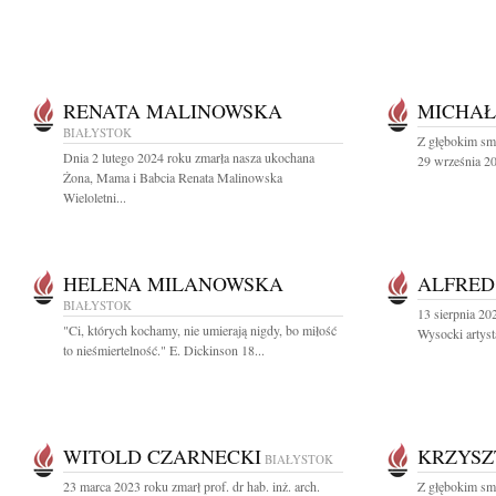
RENATA MALINOWSKA
MICHAŁ
BIAŁYSTOK
Z głębokim sm
Dnia 2 lutego 2024 roku zmarła nasza ukochana
29 września 20
Żona, Mama i Babcia Renata Malinowska
Wieloletni...
HELENA MILANOWSKA
ALFRED
BIAŁYSTOK
13 sierpnia 20
"Ci, których kochamy, nie umierają nigdy, bo miłość
Wysocki artyst
to nieśmiertelność." E. Dickinson 18...
WITOLD CZARNECKI
KRZYSZ
BIAŁYSTOK
23 marca 2023 roku zmarł prof. dr hab. inż. arch.
Z głębokim sm