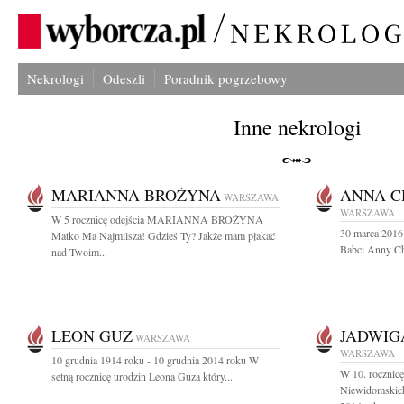
Nekrologi
Odeszli
Poradnik pogrzebowy
Inne nekrologi
MARIANNA BROŻYNA
ANNA 
WARSZAWA
WARSZAWA
W 5 rocznicę odejścia MARIANNA BROŻYNA
30 marca 2016 
Matko Ma Najmilsza! Gdzieś Ty? Jakże mam płakać
Babci Anny Ch
nad Twoim...
LEON GUZ
JADWIG
WARSZAWA
WARSZAWA
10 grudnia 1914 roku - 10 grudnia 2014 roku W
W 10. rocznicę
setną rocznicę urodzin Leona Guza który...
Niewidomskich