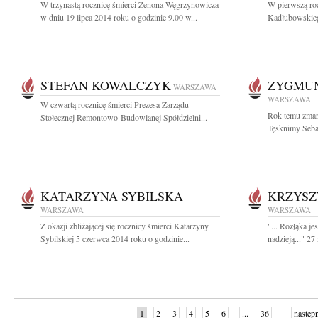
W trzynastą rocznicę śmierci Zenona Węgrzynowicza
W pierwszą roc
w dniu 19 lipca 2014 roku o godzinie 9.00 w...
Kadłubowskieg
STEFAN KOWALCZYK
ZYGMU
WARSZAWA
WARSZAWA
W czwartą rocznicę śmierci Prezesa Zarządu
Rok temu zmar
Stołecznej Remontowo-Budowlanej Spółdzielni...
Tęsknimy Sebas
KATARZYNA SYBILSKA
KRZYSZ
WARSZAWA
WARSZAWA
Z okazji zbliżającej się rocznicy śmierci Katarzyny
"... Rozłąka j
Sybilskiej 5 czerwca 2014 roku o godzinie...
nadzieją..." 27
1
2
3
4
5
6
...
36
następ