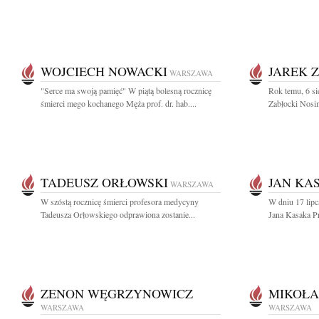
WOJCIECH NOWACKI
JAREK 
WARSZAWA
"Serce ma swoją pamięć" W piątą bolesną rocznicę
Rok temu, 6 si
śmierci mego kochanego Męża prof. dr. hab....
Zabłocki Nosim
TADEUSZ ORŁOWSKI
JAN KA
WARSZAWA
W szóstą rocznicę śmierci profesora medycyny
W dniu 17 lipc
Tadeusza Orłowskiego odprawiona zostanie...
Jana Kasaka Pr
ZENON WĘGRZYNOWICZ
MIKOŁA
WARSZAWA
WARSZAWA