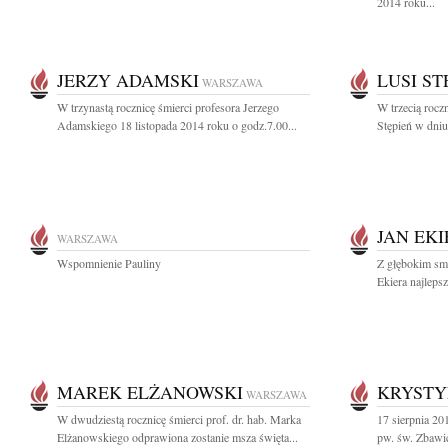
2014 roku...
JERZY ADAMSKI
LUSI ST
WARSZAWA
W trzynastą rocznicę śmierci profesora Jerzego
W trzecią rocz
Adamskiego 18 listopada 2014 roku o godz.7.00...
Stępień w dniu
JAN EKI
WARSZAWA
Wspomnienie Pauliny
Z głębokim sm
Ekiera najleps
MAREK ELŻANOWSKI
KRYSTY
WARSZAWA
W dwudziestą rocznicę śmierci prof. dr. hab. Marka
17 sierpnia 20
Elżanowskiego odprawiona zostanie msza święta...
pw. św. Zbawic