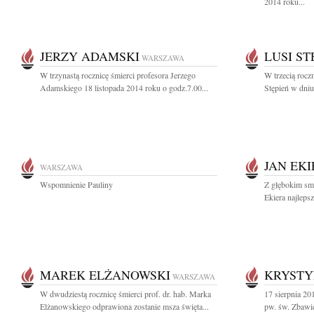
2014 roku...
JERZY ADAMSKI
LUSI ST
WARSZAWA
W trzynastą rocznicę śmierci profesora Jerzego
W trzecią rocz
Adamskiego 18 listopada 2014 roku o godz.7.00...
Stępień w dniu
JAN EKI
WARSZAWA
Wspomnienie Pauliny
Z głębokim sm
Ekiera najleps
MAREK ELŻANOWSKI
KRYSTY
WARSZAWA
W dwudziestą rocznicę śmierci prof. dr. hab. Marka
17 sierpnia 20
Elżanowskiego odprawiona zostanie msza święta...
pw. św. Zbawic