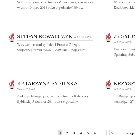
W trzynastą rocznicę śmierci Zenona Węgrzynowicza
W pierwszą roc
w dniu 19 lipca 2014 roku o godzinie 9.00 w...
Kadłubowskieg
STEFAN KOWALCZYK
ZYGMU
WARSZAWA
WARSZAWA
W czwartą rocznicę śmierci Prezesa Zarządu
Rok temu zmar
Stołecznej Remontowo-Budowlanej Spółdzielni...
Tęsknimy Sebas
KATARZYNA SYBILSKA
KRZYSZ
WARSZAWA
WARSZAWA
Z okazji zbliżającej się rocznicy śmierci Katarzyny
"... Rozłąka j
Sybilskiej 5 czerwca 2014 roku o godzinie...
nadzieją..." 27
1
2
3
4
5
6
...
36
następ