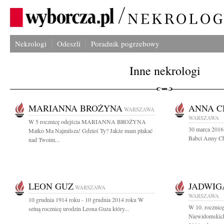
Nekrologi
Odeszli
Poradnik pogrzebowy
Inne nekrologi
MARIANNA BROŻYNA
ANNA 
WARSZAWA
WARSZAWA
W 5 rocznicę odejścia MARIANNA BROŻYNA
30 marca 2016 
Matko Ma Najmilsza! Gdzieś Ty? Jakże mam płakać
Babci Anny Ch
nad Twoim...
LEON GUZ
JADWIG
WARSZAWA
WARSZAWA
10 grudnia 1914 roku - 10 grudnia 2014 roku W
W 10. rocznicę
setną rocznicę urodzin Leona Guza który...
Niewidomskich