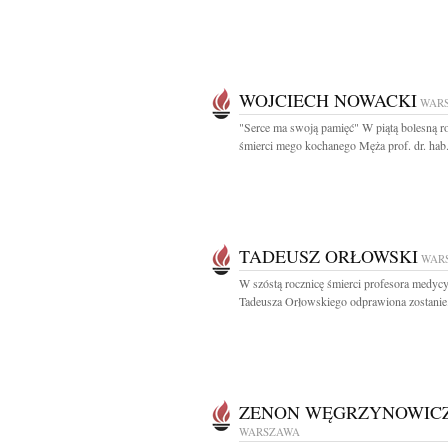
WOJCIECH NOWACKI
WAR
"Serce ma swoją pamięć" W piątą bolesną r
śmierci mego kochanego Męża prof. dr. hab.
TADEUSZ ORŁOWSKI
WAR
W szóstą rocznicę śmierci profesora medyc
Tadeusza Orłowskiego odprawiona zostanie.
ZENON WĘGRZYNOWIC
WARSZAWA