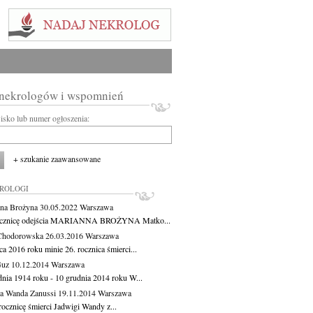
 nekrologów i wspomnień
wisko lub numer ogłoszenia:
+ szukanie zaawansowane
KROLOGI
na Brożyna
30.05.2022
Warszawa
ocznicę odejścia MARIANNA BROŻYNA Matko...
Chodorowska
26.03.2016
Warszawa
a 2016 roku minie 26. rocznica śmierci...
Guz
10.12.2014
Warszawa
dnia 1914 roku - 10 grudnia 2014 roku W...
a Wanda Zanussi
19.11.2014
Warszawa
rocznicę śmierci Jadwigi Wandy z...