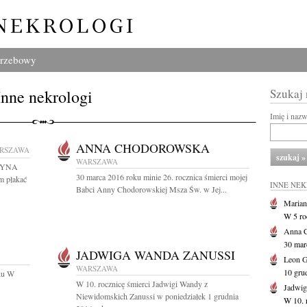
grzebowy
Inne nekrologi
Szukaj
Imię i naz
ANNA CHODOROWSKA
RSZAWA
WARSZAWA
OŻYNA
30 marca 2016 roku minie 26. rocznica śmierci mojej
m płakać
INNE NE
Babci Anny Chodorowskiej Msza Św. w Jej...
Marian
W 5 r
Anna 
30 marc
JADWIGA WANDA ZANUSSI
Leon 
WARSZAWA
10 gru
oku W
W 10. rocznicę śmierci Jadwigi Wandy z
Jadwig
Niewidomskich Zanussi w poniedziałek 1 grudnia
W 10. 