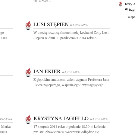
2014 roku...
Jerzy 
W trzyn
+ więc
LUSI STĘPIEŃ
WARSZAWA
ego
W trzecią rocznicę śmierci mojej kochanej Żony Lusi
7.00...
Stępień w dniu 30 października 2014 roku o...
JAN EKIER
WARSZAWA
Z głębokim smutkiem i żalem żegnam Profesora Jana
Ekiera najlepszego, wspaniałego i wymagającego...
KRYSTYNA JAGIEŁŁO
RSZAWA
WARSZAWA
b. Marka
17 sierpnia 2014 roku o godzinie 18.30 w kościele
ięta...
pw. św. Zbawiciela w Warszawie odbędzie się...