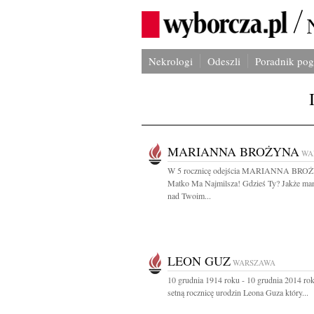
Nekrologi
Odeszli
Poradnik po
MARIANNA BROŻYNA
WA
W 5 rocznicę odejścia MARIANNA BR
Matko Ma Najmilsza! Gdzieś Ty? Jakże ma
nad Twoim...
LEON GUZ
WARSZAWA
10 grudnia 1914 roku - 10 grudnia 2014 r
setną rocznicę urodzin Leona Guza który...