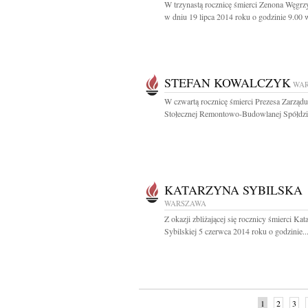
W trzynastą rocznicę śmierci Zenona Węgr
w dniu 19 lipca 2014 roku o godzinie 9.00 w
STEFAN KOWALCZYK
WA
W czwartą rocznicę śmierci Prezesa Zarządu
Stołecznej Remontowo-Budowlanej Spółdzie
KATARZYNA SYBILSKA
WARSZAWA
Z okazji zbliżającej się rocznicy śmierci Ka
Sybilskiej 5 czerwca 2014 roku o godzinie..
1
2
3