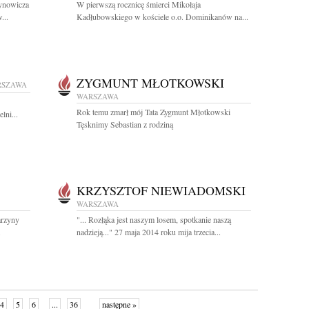
zynowicza
W pierwszą rocznicę śmierci Mikołaja
...
Kadłubowskiego w kościele o.o. Dominikanów na...
ZYGMUNT MŁOTKOWSKI
RSZAWA
WARSZAWA
Rok temu zmarł mój Tata Zygmunt Młotkowski
lni...
Tęsknimy Sebastian z rodziną
KRZYSZTOF NIEWIADOMSKI
WARSZAWA
tarzyny
"... Rozłąka jest naszym losem, spotkanie naszą
.
nadzieją..." 27 maja 2014 roku mija trzecia...
4
5
6
...
36
następne »