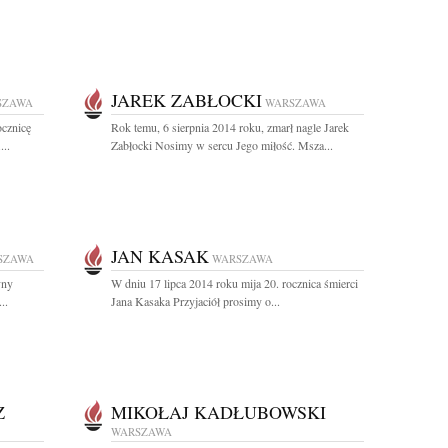
JAREK ZABŁOCKI
SZAWA
WARSZAWA
ocznicę
Rok temu, 6 sierpnia 2014 roku, zmarł nagle Jarek
...
Zabłocki Nosimy w sercu Jego miłość. Msza...
JAN KASAK
SZAWA
WARSZAWA
yny
W dniu 17 lipca 2014 roku mija 20. rocznica śmierci
..
Jana Kasaka Przyjaciół prosimy o...
Z
MIKOŁAJ KADŁUBOWSKI
WARSZAWA