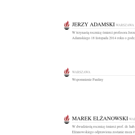
JERZY ADAMSKI
WARSZAWA
W trzynastą rocznicę śmierci profesora Jerz
Adamskiego 18 listopada 2014 roku o godz.
WARSZAWA
Wspomnienie Pauliny
MAREK ELŻANOWSKI
WA
W dwudziestą rocznicę śmierci prof. dr. ha
Elżanowskiego odprawiona zostanie msza św