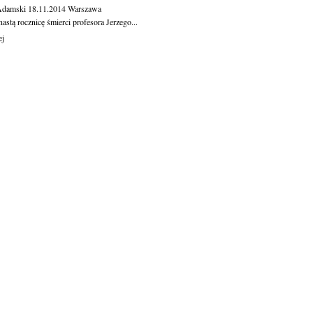
Adamski
18.11.2014
Warszawa
astą rocznicę śmierci profesora Jerzego...
ej