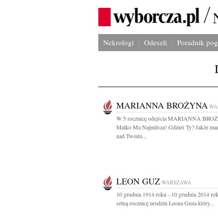
Nekrologi
Odeszli
Poradnik po
MARIANNA BROŻYNA
WA
W 5 rocznicę odejścia MARIANNA BR
Matko Ma Najmilsza! Gdzieś Ty? Jakże ma
nad Twoim...
LEON GUZ
WARSZAWA
10 grudnia 1914 roku - 10 grudnia 2014 r
setną rocznicę urodzin Leona Guza który...