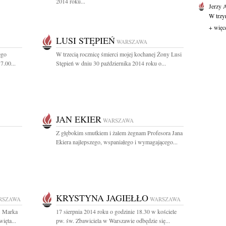
2014 roku...
Jerzy 
W trzyn
+ więc
LUSI STĘPIEŃ
WARSZAWA
ego
W trzecią rocznicę śmierci mojej kochanej Żony Lusi
7.00...
Stępień w dniu 30 października 2014 roku o...
JAN EKIER
WARSZAWA
Z głębokim smutkiem i żalem żegnam Profesora Jana
Ekiera najlepszego, wspaniałego i wymagającego...
KRYSTYNA JAGIEŁŁO
RSZAWA
WARSZAWA
b. Marka
17 sierpnia 2014 roku o godzinie 18.30 w kościele
ięta...
pw. św. Zbawiciela w Warszawie odbędzie się...