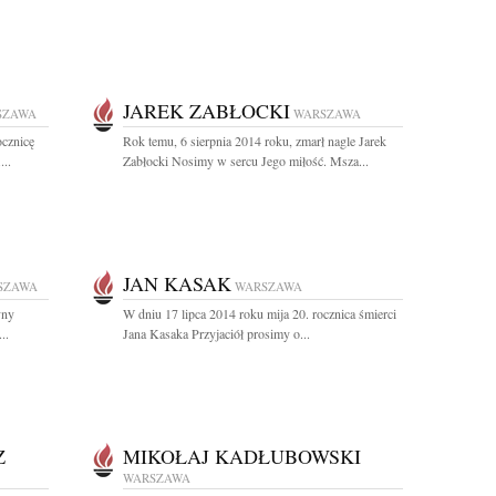
JAREK ZABŁOCKI
SZAWA
WARSZAWA
ocznicę
Rok temu, 6 sierpnia 2014 roku, zmarł nagle Jarek
...
Zabłocki Nosimy w sercu Jego miłość. Msza...
JAN KASAK
SZAWA
WARSZAWA
yny
W dniu 17 lipca 2014 roku mija 20. rocznica śmierci
..
Jana Kasaka Przyjaciół prosimy o...
Z
MIKOŁAJ KADŁUBOWSKI
WARSZAWA