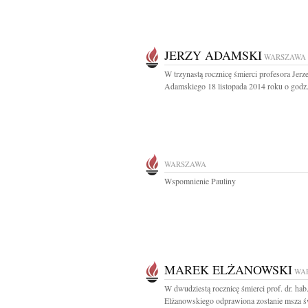
JERZY ADAMSKI
WARSZAWA
W trzynastą rocznicę śmierci profesora Jerz
Adamskiego 18 listopada 2014 roku o godz.
WARSZAWA
Wspomnienie Pauliny
MAREK ELŻANOWSKI
WA
W dwudziestą rocznicę śmierci prof. dr. ha
Elżanowskiego odprawiona zostanie msza św