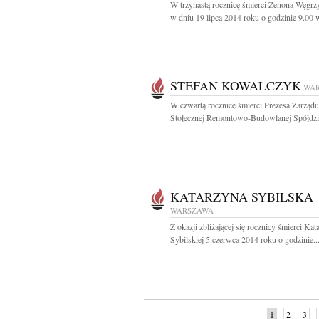
W trzynastą rocznicę śmierci Zenona Węgr
w dniu 19 lipca 2014 roku o godzinie 9.00 w
STEFAN KOWALCZYK
WA
W czwartą rocznicę śmierci Prezesa Zarządu
Stołecznej Remontowo-Budowlanej Spółdzie
KATARZYNA SYBILSKA
WARSZAWA
Z okazji zbliżającej się rocznicy śmierci Ka
Sybilskiej 5 czerwca 2014 roku o godzinie..
1
2
3