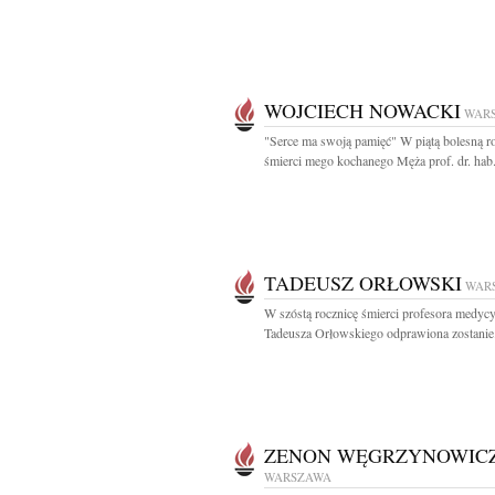
WOJCIECH NOWACKI
WAR
"Serce ma swoją pamięć" W piątą bolesną r
śmierci mego kochanego Męża prof. dr. hab.
TADEUSZ ORŁOWSKI
WAR
W szóstą rocznicę śmierci profesora medyc
Tadeusza Orłowskiego odprawiona zostanie.
ZENON WĘGRZYNOWIC
WARSZAWA