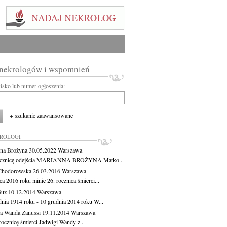
 nekrologów i wspomnień
wisko lub numer ogłoszenia:
+ szukanie zaawansowane
KROLOGI
na Brożyna
30.05.2022
Warszawa
ocznicę odejścia MARIANNA BROŻYNA Matko...
Chodorowska
26.03.2016
Warszawa
a 2016 roku minie 26. rocznica śmierci...
Guz
10.12.2014
Warszawa
dnia 1914 roku - 10 grudnia 2014 roku W...
a Wanda Zanussi
19.11.2014
Warszawa
rocznicę śmierci Jadwigi Wandy z...