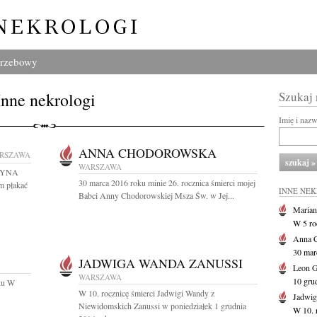
grzebowy
Inne nekrologi
Szukaj
Imię i naz
ANNA CHODOROWSKA
RSZAWA
WARSZAWA
OŻYNA
30 marca 2016 roku minie 26. rocznica śmierci mojej
m płakać
INNE NE
Babci Anny Chodorowskiej Msza Św. w Jej...
Marian
W 5 r
Anna 
30 marc
JADWIGA WANDA ZANUSSI
Leon 
WARSZAWA
10 gru
oku W
W 10. rocznicę śmierci Jadwigi Wandy z
Jadwig
Niewidomskich Zanussi w poniedziałek 1 grudnia
W 10. 