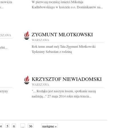
zynowicza
W pierwszą rocznicę śmierci Mikołaja
...
Kadłubowskiego w kościele o.o. Dominikanów na...
ZYGMUNT MŁOTKOWSKI
RSZAWA
WARSZAWA
Rok temu zmarł mój Tata Zygmunt Młotkowski
lni...
Tęsknimy Sebastian z rodziną
KRZYSZTOF NIEWIADOMSKI
WARSZAWA
tarzyny
"... Rozłąka jest naszym losem, spotkanie naszą
.
nadzieją..." 27 maja 2014 roku mija trzecia...
4
5
6
...
36
następne »