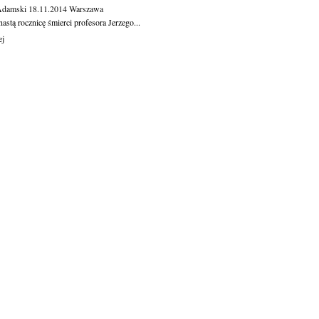
Adamski
18.11.2014
Warszawa
astą rocznicę śmierci profesora Jerzego...
ej