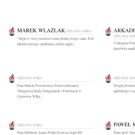
MAREK WLAŹLAK
ARKADI
ZIELONA GÓRA
ZIELONA GÓ
"Mgła w ciszy zasnuwa szarą dolinę twego ciała. Pod
Collegium Pol
łukiem naszego spotkania cykuta ciągle...
placówka nauk
ZIELONA GÓRA
ZIELONA GÓ
Pani Marcie Powchowicz Przewodniczącej
Drogiej Koleża
Okręgowej Rady Pielęgniarek i Położnych w
głębokiego wsp
Gorzowie Wlkp....
PAWEŁ
ZIELONA GÓRA
Pani Elżbiecie Annie Polak Poseł na Sejm RP
Panu prof. Da