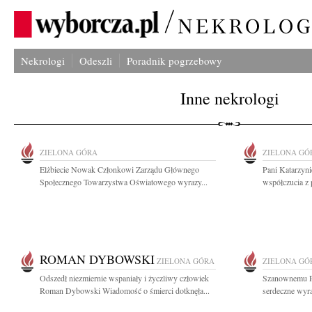
Nekrologi
Odeszli
Poradnik pogrzebowy
Inne nekrologi
ZIELONA GÓRA
ZIELONA GÓ
Elżbiecie Nowak Członkowi Zarządu Głównego
Pani Katarzyn
Społecznego Towarzystwa Oświatowego wyrazy...
współczucia z
ROMAN DYBOWSKI
ZIELONA GÓRA
ZIELONA GÓ
Odszedł niezmiernie wspaniały i życzliwy człowiek
Szanownemu P
Roman Dybowski Wiadomość o śmierci dotknęła...
serdeczne wyra