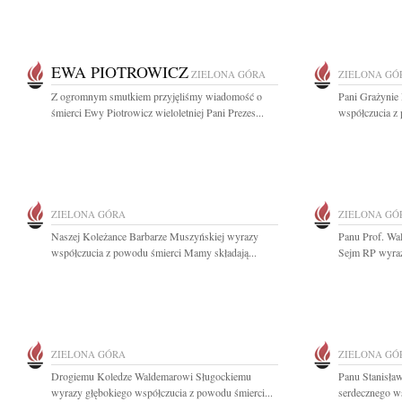
EWA PIOTROWICZ
ZIELONA GÓRA
ZIELONA GÓ
Z ogromnym smutkiem przyjęliśmy wiadomość o
Pani Grażynie
śmierci Ewy Piotrowicz wieloletniej Pani Prezes...
współczucia z
ZIELONA GÓRA
ZIELONA GÓ
Naszej Koleżance Barbarze Muszyńskiej wyrazy
Panu Prof. Wa
współczucia z powodu śmierci Mamy składają...
Sejm RP wyrazy
ZIELONA GÓRA
ZIELONA GÓ
Drogiemu Koledze Waldemarowi Sługockiemu
Panu Stanisł
wyrazy głębokiego współczucia z powodu śmierci...
serdecznego ws