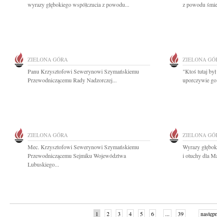
wyrazy głębokiego współczucia z powodu...
z powodu śmie
ZIELONA GÓRA
ZIELONA GÓ
Panu Krzysztofowi Sewerynowi Szymańskiemu
"Ktoś tutaj był
Przewodniczącemu Rady Nadzorczej...
uporczywie go
ZIELONA GÓRA
ZIELONA GÓ
Mec. Krzysztofowi Sewerynowi Szymańskiemu
Wyrazy głębok
Przewodniczącemu Sejmiku Województwa
i otuchy dla M
Lubuskiego...
1
2
3
4
5
6
...
39
następ