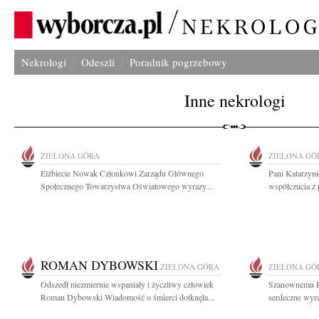
Nekrologi
Odeszli
Poradnik pogrzebowy
Inne nekrologi
ZIELONA GÓRA
ZIELONA GÓ
Elżbiecie Nowak Członkowi Zarządu Głównego
Pani Katarzyn
Społecznego Towarzystwa Oświatowego wyrazy...
współczucia z
ROMAN DYBOWSKI
ZIELONA GÓRA
ZIELONA GÓ
Odszedł niezmiernie wspaniały i życzliwy człowiek
Szanownemu P
Roman Dybowski Wiadomość o śmierci dotknęła...
serdeczne wyra