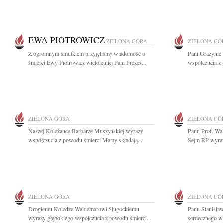
EWA PIOTROWICZ
ZIELONA GÓRA
ZIELONA GÓ
Z ogromnym smutkiem przyjęliśmy wiadomość o
Pani Grażynie
śmierci Ewy Piotrowicz wieloletniej Pani Prezes...
współczucia z
ZIELONA GÓRA
ZIELONA GÓ
Naszej Koleżance Barbarze Muszyńskiej wyrazy
Panu Prof. Wa
współczucia z powodu śmierci Mamy składają...
Sejm RP wyrazy
ZIELONA GÓRA
ZIELONA GÓ
Drogiemu Koledze Waldemarowi Sługockiemu
Panu Stanisł
wyrazy głębokiego współczucia z powodu śmierci...
serdecznego ws