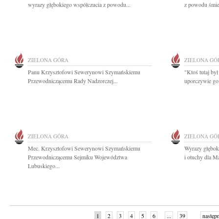
wyrazy głębokiego współczucia z powodu...
z powodu śmie
ZIELONA GÓRA
ZIELONA GÓ
Panu Krzysztofowi Sewerynowi Szymańskiemu
"Ktoś tutaj był
Przewodniczącemu Rady Nadzorczej...
uporczywie go
ZIELONA GÓRA
ZIELONA GÓ
Mec. Krzysztofowi Sewerynowi Szymańskiemu
Wyrazy głębok
Przewodniczącemu Sejmiku Województwa
i otuchy dla M
Lubuskiego...
1
2
3
4
5
6
...
39
następ