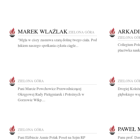
MAREK WLAŹLAK
ARKADI
ZIELONA GÓRA
ZIELONA GÓ
"Mgła w ciszy zasnuwa szarą dolinę twego ciała. Pod
Collegium Pol
łukiem naszego spotkania cykuta ciągle...
placówka nauk
ZIELONA GÓRA
ZIELONA GÓ
Pani Marcie Powchowicz Przewodniczącej
Drogiej Koleża
Okręgowej Rady Pielęgniarek i Położnych w
głębokiego wsp
Gorzowie Wlkp....
PAWEŁ
ZIELONA GÓRA
Pani Elżbiecie Annie Polak Poseł na Sejm RP
Panu prof. Da