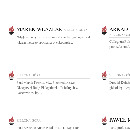
MAREK WLAŹLAK
ARKADI
ZIELONA GÓRA
ZIELONA GÓ
"Mgła w ciszy zasnuwa szarą dolinę twego ciała. Pod
Collegium Pol
łukiem naszego spotkania cykuta ciągle...
placówka nauk
ZIELONA GÓRA
ZIELONA GÓ
Pani Marcie Powchowicz Przewodniczącej
Drogiej Koleża
Okręgowej Rady Pielęgniarek i Położnych w
głębokiego wsp
Gorzowie Wlkp....
PAWEŁ
ZIELONA GÓRA
Pani Elżbiecie Annie Polak Poseł na Sejm RP
Panu prof. Da