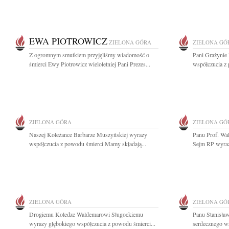
EWA PIOTROWICZ
ZIELONA GÓRA
ZIELONA GÓ
Z ogromnym smutkiem przyjęliśmy wiadomość o
Pani Grażynie
śmierci Ewy Piotrowicz wieloletniej Pani Prezes...
współczucia z
ZIELONA GÓRA
ZIELONA GÓ
Naszej Koleżance Barbarze Muszyńskiej wyrazy
Panu Prof. Wa
współczucia z powodu śmierci Mamy składają...
Sejm RP wyrazy
ZIELONA GÓRA
ZIELONA GÓ
Drogiemu Koledze Waldemarowi Sługockiemu
Panu Stanisł
wyrazy głębokiego współczucia z powodu śmierci...
serdecznego ws