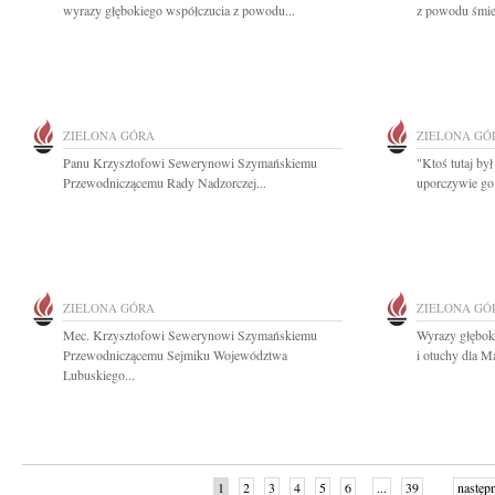
wyrazy głębokiego współczucia z powodu...
z powodu śmie
ZIELONA GÓRA
ZIELONA GÓ
Panu Krzysztofowi Sewerynowi Szymańskiemu
"Ktoś tutaj był
Przewodniczącemu Rady Nadzorczej...
uporczywie go
ZIELONA GÓRA
ZIELONA GÓ
Mec. Krzysztofowi Sewerynowi Szymańskiemu
Wyrazy głębok
Przewodniczącemu Sejmiku Województwa
i otuchy dla M
Lubuskiego...
1
2
3
4
5
6
...
39
następ