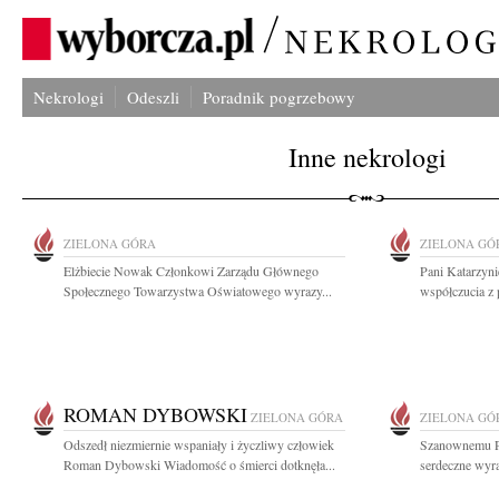
Nekrologi
Odeszli
Poradnik pogrzebowy
Inne nekrologi
ZIELONA GÓRA
ZIELONA GÓ
Elżbiecie Nowak Członkowi Zarządu Głównego
Pani Katarzyn
Społecznego Towarzystwa Oświatowego wyrazy...
współczucia z
ROMAN DYBOWSKI
ZIELONA GÓRA
ZIELONA GÓ
Odszedł niezmiernie wspaniały i życzliwy człowiek
Szanownemu P
Roman Dybowski Wiadomość o śmierci dotknęła...
serdeczne wyra