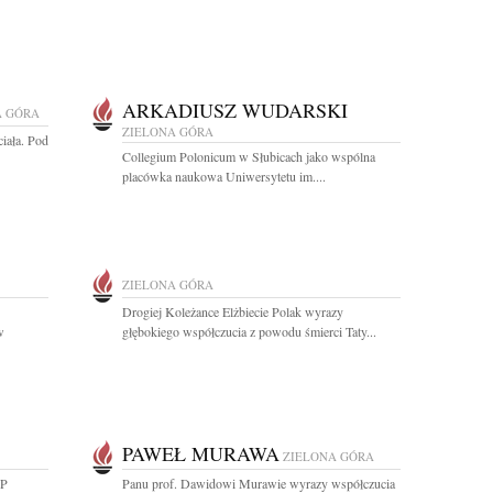
ARKADIUSZ WUDARSKI
A GÓRA
ZIELONA GÓRA
iała. Pod
Collegium Polonicum w Słubicach jako wspólna
placówka naukowa Uniwersytetu im....
ZIELONA GÓRA
Drogiej Koleżance Elżbiecie Polak wyrazy
w
głębokiego współczucia z powodu śmierci Taty...
PAWEŁ MURAWA
ZIELONA GÓRA
RP
Panu prof. Dawidowi Murawie wyrazy współczucia