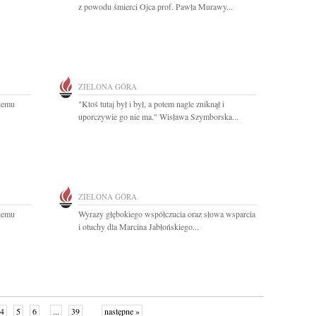
.
z powodu śmierci Ojca prof. Pawła Murawy...
ZIELONA GÓRA
iemu
"Ktoś tutaj był i był, a potem nagle zniknął i
uporczywie go nie ma." Wisława Szymborska...
ZIELONA GÓRA
iemu
Wyrazy głębokiego współczucia oraz słowa wsparcia
i otuchy dla Marcina Jabłońskiego...
4
5
6
...
39
następne »