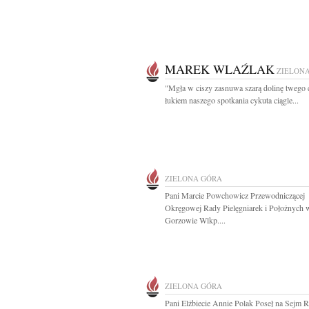
MAREK WLAŹLAK
ZIELON
"Mgła w ciszy zasnuwa szarą dolinę twego c
łukiem naszego spotkania cykuta ciągle...
ZIELONA GÓRA
Pani Marcie Powchowicz Przewodniczącej
Okręgowej Rady Pielęgniarek i Położnych 
Gorzowie Wlkp....
ZIELONA GÓRA
Pani Elżbiecie Annie Polak Poseł na Sejm 