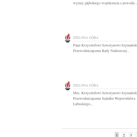
wyrazy głębokiego współczucia z powodu..
ZIELONA GÓRA
Panu Krzysztofowi Sewerynowi Szymańsk
Przewodniczącemu Rady Nadzorczej...
ZIELONA GÓRA
Mec. Krzysztofowi Sewerynowi Szymańsk
Przewodniczącemu Sejmiku Województwa
Lubuskiego...
1
2
3