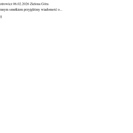
otrowicz
06.02.2026
Zielona Góra
mnym smutkiem przyjęliśmy wiadomość o...
ej