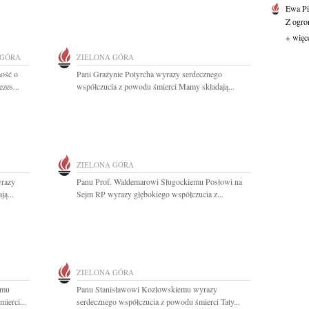
Ewa Pi
Z ogro
+ więc
 GÓRA
ZIELONA GÓRA
ość o
Pani Grażynie Potyrcha wyrazy serdecznego
zes...
współczucia z powodu śmierci Mamy składają...
ZIELONA GÓRA
yrazy
Panu Prof. Waldemarowi Sługockiemu Posłowi na
ą...
Sejm RP wyrazy głębokiego współczucia z...
ZIELONA GÓRA
emu
Panu Stanisławowi Kozłowskiemu wyrazy
ierci...
serdecznego współczucia z powodu śmierci Taty...