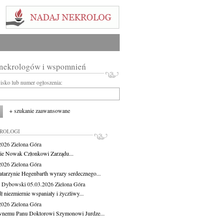
 nekrologów i wspomnień
wisko lub numer ogłoszenia:
+ szukanie zaawansowane
KROLOGI
.2026
Zielona Góra
cie Nowak Członkowi Zarządu...
.2026
Zielona Góra
atarzynie Hegenbarth wyrazy serdecznego...
 Dybowski
05.03.2026
Zielona Góra
 niezmiernie wspaniały i życzliwy...
.2026
Zielona Góra
nemu Panu Doktorowi Szymonowi Jurdze...