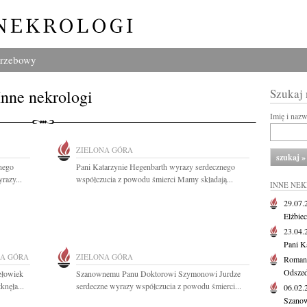
grzebowy
Inne nekrologi
Szukaj
Imię i naz
ZIELONA GÓRA
nego
Pani Katarzynie Hegenbarth wyrazy serdecznego
azy...
współczucia z powodu śmierci Mamy składają...
INNE NE
29.07
Elżbie
23.04
Pani K
NA GÓRA
ZIELONA GÓRA
Roman
Odszedł
złowiek
Szanownemu Panu Doktorowi Szymonowi Jurdze
nęła...
serdeczne wyrazy współczucia z powodu śmierci...
06.02
Szanow