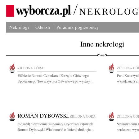
Nekrologi
Odeszli
Poradnik pogrzebowy
Inne nekrologi
ZIELONA GÓRA
ZIELONA GÓ
Elżbiecie Nowak Członkowi Zarządu Głównego
Pani Katarzyn
Społecznego Towarzystwa Oświatowego wyrazy...
współczucia z
ROMAN DYBOWSKI
ZIELONA GÓRA
ZIELONA GÓ
Odszedł niezmiernie wspaniały i życzliwy człowiek
Szanownemu P
Roman Dybowski Wiadomość o śmierci dotknęła...
serdeczne wyra