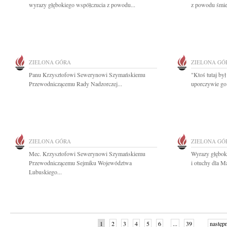
wyrazy głębokiego współczucia z powodu...
z powodu śmie
ZIELONA GÓRA
ZIELONA GÓ
Panu Krzysztofowi Sewerynowi Szymańskiemu
"Ktoś tutaj był
Przewodniczącemu Rady Nadzorczej...
uporczywie go
ZIELONA GÓRA
ZIELONA GÓ
Mec. Krzysztofowi Sewerynowi Szymańskiemu
Wyrazy głębok
Przewodniczącemu Sejmiku Województwa
i otuchy dla M
Lubuskiego...
1
2
3
4
5
6
...
39
następ