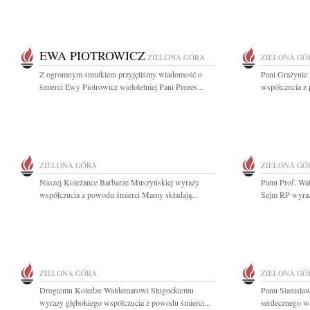
EWA PIOTROWICZ
ZIELONA GÓRA
ZIELONA GÓ
Z ogromnym smutkiem przyjęliśmy wiadomość o
Pani Grażynie
śmierci Ewy Piotrowicz wieloletniej Pani Prezes...
współczucia z
ZIELONA GÓRA
ZIELONA GÓ
Naszej Koleżance Barbarze Muszyńskiej wyrazy
Panu Prof. Wa
współczucia z powodu śmierci Mamy składają...
Sejm RP wyrazy
ZIELONA GÓRA
ZIELONA GÓ
Drogiemu Koledze Waldemarowi Sługockiemu
Panu Stanisł
wyrazy głębokiego współczucia z powodu śmierci...
serdecznego ws