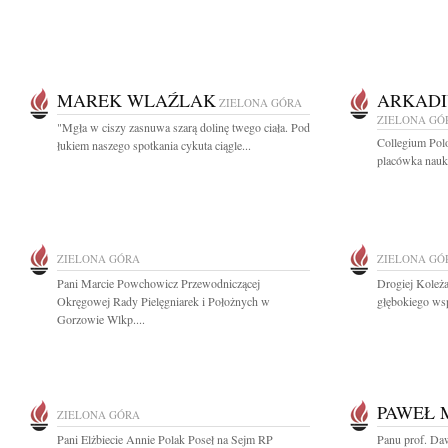
MAREK WLAŹLAK
ARKADI
ZIELONA GÓRA
ZIELONA GÓ
"Mgła w ciszy zasnuwa szarą dolinę twego ciała. Pod
Collegium Pol
łukiem naszego spotkania cykuta ciągle...
placówka nauk
ZIELONA GÓRA
ZIELONA GÓ
Pani Marcie Powchowicz Przewodniczącej
Drogiej Koleża
Okręgowej Rady Pielęgniarek i Położnych w
głębokiego wsp
Gorzowie Wlkp....
PAWEŁ
ZIELONA GÓRA
Pani Elżbiecie Annie Polak Poseł na Sejm RP
Panu prof. Da