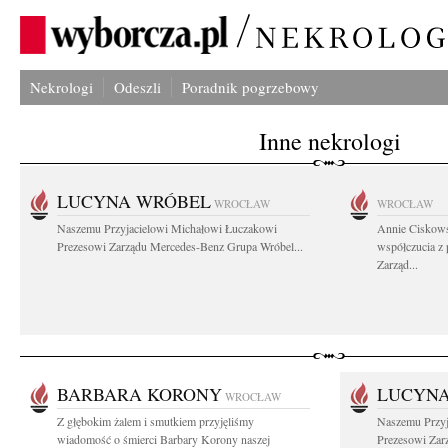
Nekrologi
Odeszli
Poradnik pogrzebowy
Inne nekrologi
LUCYNA WRÓBEL
WROCŁAW
WROCŁAW
Naszemu Przyjacielowi Michałowi Łuczakowi
Annie Ciskows
Prezesowi Zarządu Mercedes-Benz Grupa Wróbel...
współczucia z
Zarząd...
BARBARA KORONY
LUCYN
WROCŁAW
Z głębokim żalem i smutkiem przyjęliśmy
Naszemu Przyj
wiadomość o śmierci Barbary Korony naszej
Prezesowi Zar