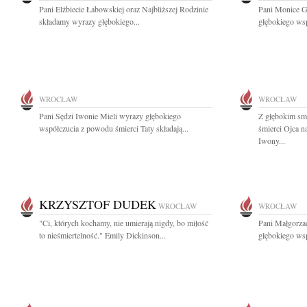
Pani Elżbiecie Łabowskiej oraz Najbliższej Rodzinie
Pani Monice G
składamy wyrazy głębokiego...
głębokiego wsp
WROCŁAW
WROCŁAW
Pani Sędzi Iwonie Mieli wyrazy głębokiego
Z głębokim sm
współczucia z powodu śmierci Taty składają...
śmierci Ojca 
Iwony...
KRZYSZTOF DUDEK
WROCŁAW
WROCŁAW
"Ci, których kochamy, nie umierają nigdy, bo miłość
Pani Małgorzac
to nieśmiertelność." Emily Dickinson...
głębokiego wsp