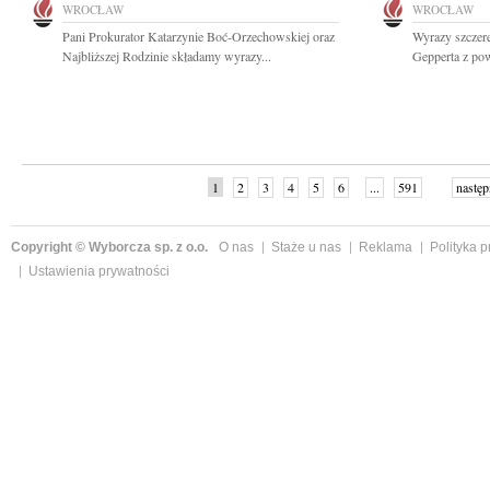
WROCŁAW
WROCŁAW
Pani Prokurator Katarzynie Boć-Orzechowskiej oraz
Wyrazy szczer
Najbliższej Rodzinie składamy wyrazy...
Gepperta z po
1
2
3
4
5
6
...
591
następ
Copyright © Wyborcza sp. z o.o.
O nas
Staże u nas
Reklama
Polityka 
Ustawienia prywatności