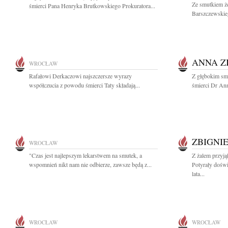
Ze smutkiem ż
śmierci Pana Henryka Brutkowskiego Prokuratora...
Barszczewskie
ANNA Z
WROCŁAW
Rafałowi Derkaczowi najszczersze wyrazy
Z głębokim sm
współczucia z powodu śmierci Taty składają...
śmierci Dr Ann
ZBIGNI
WROCŁAW
"Czas jest najlepszym lekarstwem na smutek, a
Z żalem przyj
wspomnień nikt nam nie odbierze, zawsze będą z...
Potyrały dośw
lata...
WROCŁAW
WROCŁAW