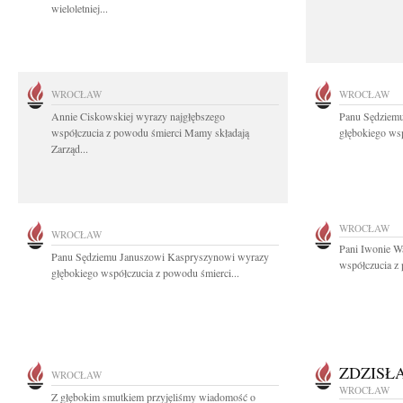
wieloletniej...
WROCŁAW
WROCŁAW
Annie Ciskowskiej wyrazy najgłębszego
Panu Sędziem
współczucia z powodu śmierci Mamy składają
głębokiego wsp
Zarząd...
WROCŁAW
WROCŁAW
Pani Iwonie W
Panu Sędziemu Januszowi Kaspryszynowi wyrazy
współczucia z
głębokiego współczucia z powodu śmierci...
ZDZISŁ
WROCŁAW
WROCŁAW
Z głębokim smutkiem przyjęliśmy wiadomość o