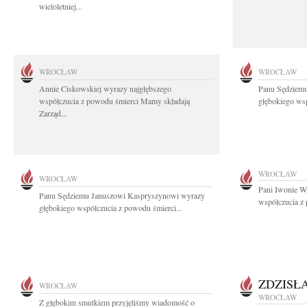
wieloletniej...
WROCŁAW
WROCŁAW
Annie Ciskowskiej wyrazy najgłębszego
Panu Sędziem
współczucia z powodu śmierci Mamy składają
głębokiego wsp
Zarząd...
WROCŁAW
WROCŁAW
Pani Iwonie W
Panu Sędziemu Januszowi Kaspryszynowi wyrazy
współczucia z
głębokiego współczucia z powodu śmierci...
ZDZISŁ
WROCŁAW
WROCŁAW
Z głębokim smutkiem przyjęliśmy wiadomość o