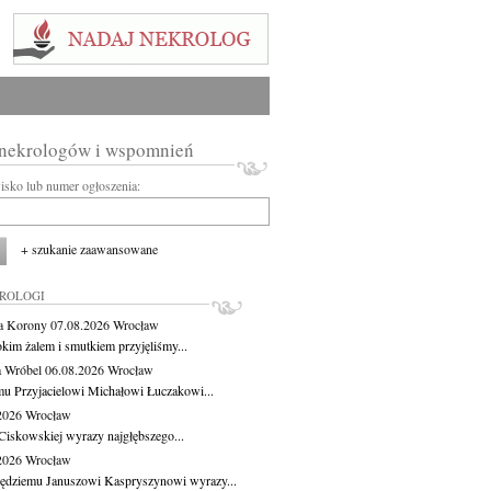
 nekrologów i wspomnień
wisko lub numer ogłoszenia:
+ szukanie zaawansowane
KROLOGI
a Korony
07.08.2026
Wrocław
okim żalem i smutkiem przyjęliśmy...
 Wróbel
06.08.2026
Wrocław
u Przyjacielowi Michałowi Łuczakowi...
.2026
Wrocław
Ciskowskiej wyrazy najgłębszego...
.2026
Wrocław
ędziemu Januszowi Kaspryszynowi wyrazy...