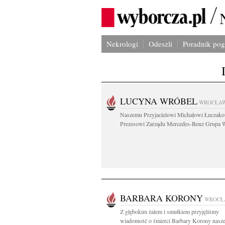
Nekrologi
Odeszli
Poradnik po
LUCYNA WRÓBEL
WROCŁA
Naszemu Przyjacielowi Michałowi Łuczak
Prezesowi Zarządu Mercedes-Benz Grupa W
BARBARA KORONY
WROCŁ
Z głębokim żalem i smutkiem przyjęliśmy
wiadomość o śmierci Barbary Korony nasze