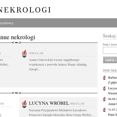
grzebowy
Inne nekrologi
Szukaj
Imię i naz
W
WROCŁAW
owi
Annie Ciskowskiej wyrazy najgłębszego
róbel...
współczucia z powodu śmierci Mamy składają
Zarząd...
INNE NE
Barbar
Z głęb
Lucyna
Naszem
06.08
LUCYNA WRÓBEL
AW
WROCŁAW
Annie 
31.07
Naszemu Przyjacielowi Michałowi Łuczakowi
Panu S
j
Prezesowi Zarządu Mercedes-Benz Grupa Wróbel...