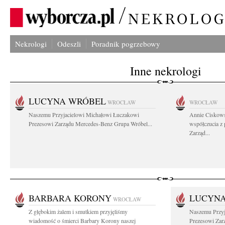
Nekrologi
Odeszli
Poradnik pogrzebowy
Inne nekrologi
LUCYNA WRÓBEL
WROCŁAW
WROCŁAW
Naszemu Przyjacielowi Michałowi Łuczakowi
Annie Ciskows
Prezesowi Zarządu Mercedes-Benz Grupa Wróbel...
współczucia z
Zarząd...
BARBARA KORONY
LUCYN
WROCŁAW
Z głębokim żalem i smutkiem przyjęliśmy
Naszemu Przyj
wiadomość o śmierci Barbary Korony naszej
Prezesowi Zar