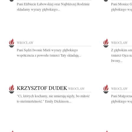
Pani Elżbiecie Łabowskiej oraz Najbliższej Rodzinie
Pani Monice G
składamy wyrazy głębokiego...
głębokiego wsp
WROCŁAW
WROCŁAW
Pani Sędzi Iwonie Mieli wyrazy głębokiego
Z głębokim sm
współczucia z powodu śmierci Taty składają...
śmierci Ojca 
Iwony...
KRZYSZTOF DUDEK
WROCŁAW
WROCŁAW
"Ci, których kochamy, nie umierają nigdy, bo miłość
Pani Małgorzac
to nieśmiertelność." Emily Dickinson...
głębokiego wsp