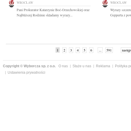
WROCŁAW
WROCŁAW
Pani Prokurator Katarzynie Boć-Orzechowskiej oraz
Wyrazy szczer
Najbliższej Rodzinie składamy wyrazy...
Gepperta z po
1
2
3
4
5
6
...
591
następ
Copyright © Wyborcza sp. z o.o.
O nas
Staże u nas
Reklama
Polityka 
Ustawienia prywatności