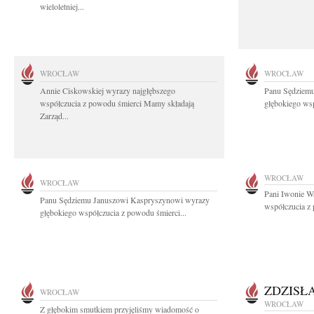
wieloletniej...
WROCŁAW
WROCŁAW
Annie Ciskowskiej wyrazy najgłębszego
Panu Sędziem
współczucia z powodu śmierci Mamy składają
głębokiego wsp
Zarząd...
WROCŁAW
WROCŁAW
Pani Iwonie W
Panu Sędziemu Januszowi Kaspryszynowi wyrazy
współczucia z
głębokiego współczucia z powodu śmierci...
ZDZISŁ
WROCŁAW
WROCŁAW
Z głębokim smutkiem przyjęliśmy wiadomość o