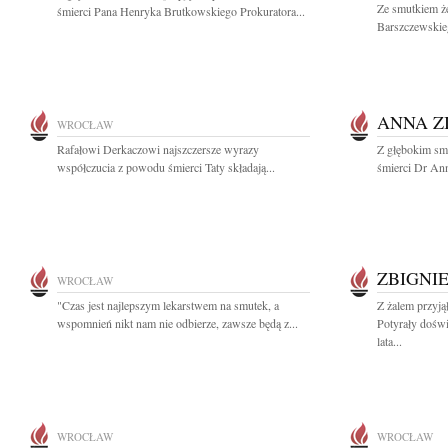
Ze smutkiem ż
śmierci Pana Henryka Brutkowskiego Prokuratora...
Barszczewskie
ANNA Z
WROCŁAW
Rafałowi Derkaczowi najszczersze wyrazy
Z głębokim sm
współczucia z powodu śmierci Taty składają...
śmierci Dr Ann
ZBIGNI
WROCŁAW
"Czas jest najlepszym lekarstwem na smutek, a
Z żalem przyj
wspomnień nikt nam nie odbierze, zawsze będą z...
Potyrały dośw
lata...
WROCŁAW
WROCŁAW