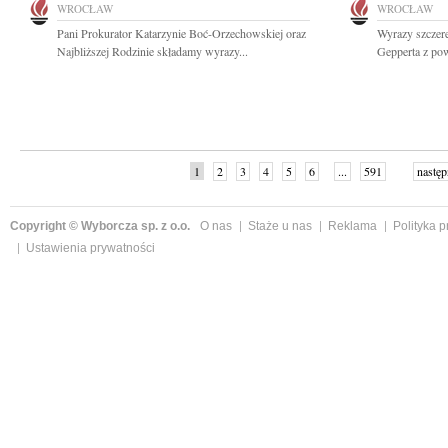
WROCŁAW
WROCŁAW
Pani Prokurator Katarzynie Boć-Orzechowskiej oraz
Wyrazy szczer
Najbliższej Rodzinie składamy wyrazy...
Gepperta z po
1
2
3
4
5
6
...
591
następ
Copyright © Wyborcza sp. z o.o.
O nas
Staże u nas
Reklama
Polityka 
Ustawienia prywatności