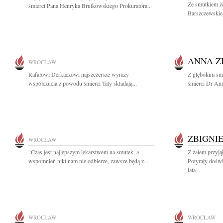
Ze smutkiem ż
śmierci Pana Henryka Brutkowskiego Prokuratora...
Barszczewskie
ANNA Z
WROCŁAW
Rafałowi Derkaczowi najszczersze wyrazy
Z głębokim sm
współczucia z powodu śmierci Taty składają...
śmierci Dr Ann
ZBIGNI
WROCŁAW
"Czas jest najlepszym lekarstwem na smutek, a
Z żalem przyj
wspomnień nikt nam nie odbierze, zawsze będą z...
Potyrały dośw
lata...
WROCŁAW
WROCŁAW