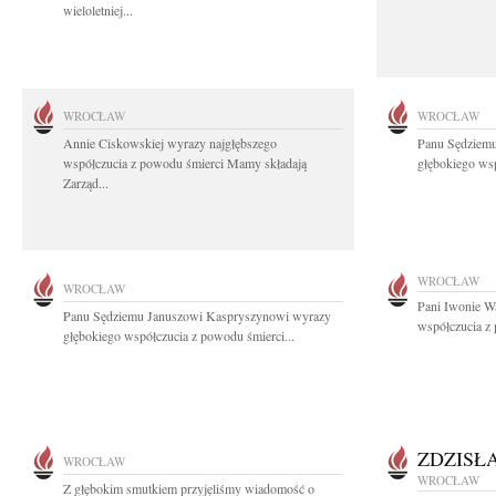
wieloletniej...
WROCŁAW
WROCŁAW
Annie Ciskowskiej wyrazy najgłębszego
Panu Sędziem
współczucia z powodu śmierci Mamy składają
głębokiego wsp
Zarząd...
WROCŁAW
WROCŁAW
Pani Iwonie W
Panu Sędziemu Januszowi Kaspryszynowi wyrazy
współczucia z
głębokiego współczucia z powodu śmierci...
ZDZISŁ
WROCŁAW
WROCŁAW
Z głębokim smutkiem przyjęliśmy wiadomość o