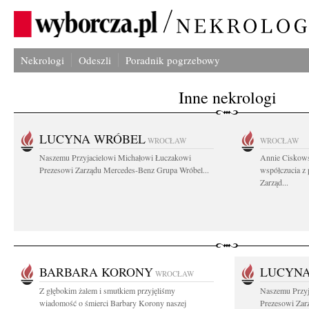
Nekrologi
Odeszli
Poradnik pogrzebowy
Inne nekrologi
LUCYNA WRÓBEL
WROCŁAW
WROCŁAW
Naszemu Przyjacielowi Michałowi Łuczakowi
Annie Ciskows
Prezesowi Zarządu Mercedes-Benz Grupa Wróbel...
współczucia z
Zarząd...
BARBARA KORONY
LUCYN
WROCŁAW
Z głębokim żalem i smutkiem przyjęliśmy
Naszemu Przyj
wiadomość o śmierci Barbary Korony naszej
Prezesowi Zar