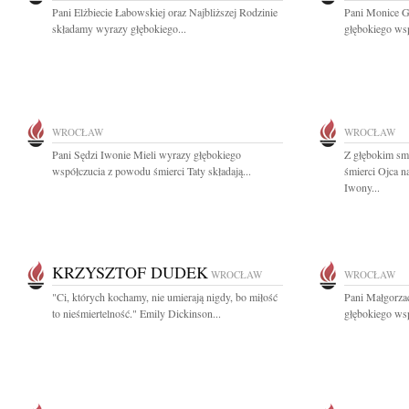
Pani Elżbiecie Łabowskiej oraz Najbliższej Rodzinie
Pani Monice G
składamy wyrazy głębokiego...
głębokiego wsp
WROCŁAW
WROCŁAW
Pani Sędzi Iwonie Mieli wyrazy głębokiego
Z głębokim sm
współczucia z powodu śmierci Taty składają...
śmierci Ojca 
Iwony...
KRZYSZTOF DUDEK
WROCŁAW
WROCŁAW
"Ci, których kochamy, nie umierają nigdy, bo miłość
Pani Małgorzac
to nieśmiertelność." Emily Dickinson...
głębokiego wsp