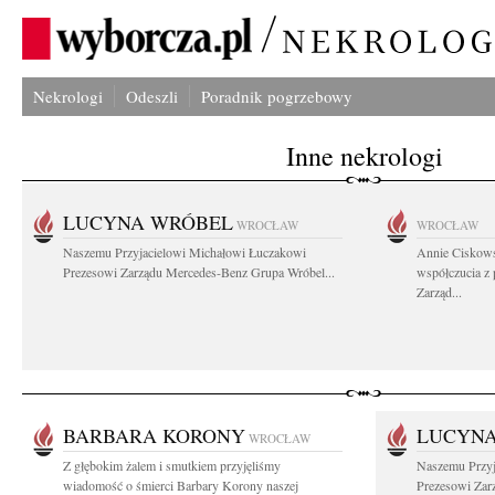
Nekrologi
Odeszli
Poradnik pogrzebowy
Inne nekrologi
LUCYNA WRÓBEL
WROCŁAW
WROCŁAW
Naszemu Przyjacielowi Michałowi Łuczakowi
Annie Ciskows
Prezesowi Zarządu Mercedes-Benz Grupa Wróbel...
współczucia z
Zarząd...
BARBARA KORONY
LUCYN
WROCŁAW
Z głębokim żalem i smutkiem przyjęliśmy
Naszemu Przyj
wiadomość o śmierci Barbary Korony naszej
Prezesowi Zar