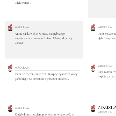
wieloletniej...
WROCŁAW
WROCŁAW
Annie Ciskowskiej wyrazy najgłębszego
Panu Sędziem
współczucia z powodu śmierci Mamy składają
głębokiego wsp
Zarząd...
WROCŁAW
WROCŁAW
Pani Iwonie W
Panu Sędziemu Januszowi Kaspryszynowi wyrazy
współczucia z
głębokiego współczucia z powodu śmierci...
ZDZISŁ
WROCŁAW
WROCŁAW
Z głębokim smutkiem przyjęliśmy wiadomość o