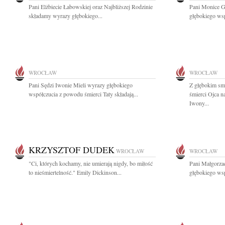
Pani Elżbiecie Łabowskiej oraz Najbliższej Rodzinie
Pani Monice G
składamy wyrazy głębokiego...
głębokiego wsp
WROCŁAW
WROCŁAW
Pani Sędzi Iwonie Mieli wyrazy głębokiego
Z głębokim sm
współczucia z powodu śmierci Taty składają...
śmierci Ojca 
Iwony...
KRZYSZTOF DUDEK
WROCŁAW
WROCŁAW
"Ci, których kochamy, nie umierają nigdy, bo miłość
Pani Małgorzac
to nieśmiertelność." Emily Dickinson...
głębokiego wsp