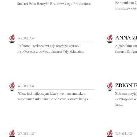
Ze smutkiem ż
śmierci Pana Henryka Brutkowskiego Prokuratora...
Barszczewskie
ANNA Z
WROCŁAW
Rafałowi Derkaczowi najszczersze wyrazy
Z głębokim sm
współczucia z powodu śmierci Taty składają...
śmierci Dr Ann
ZBIGNI
WROCŁAW
"Czas jest najlepszym lekarstwem na smutek, a
Z żalem przyj
wspomnień nikt nam nie odbierze, zawsze będą z...
Potyrały dośw
lata...
WROCŁAW
WROCŁAW