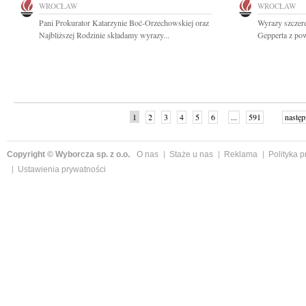
WROCŁAW
WROCŁAW
Pani Prokurator Katarzynie Boć-Orzechowskiej oraz
Wyrazy szczer
Najbliższej Rodzinie składamy wyrazy...
Gepperta z po
1
2
3
4
5
6
...
591
następ
Copyright © Wyborcza sp. z o.o.
O nas
Staże u nas
Reklama
Polityka 
Ustawienia prywatności