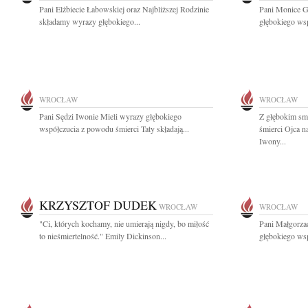
Pani Elżbiecie Łabowskiej oraz Najbliższej Rodzinie
Pani Monice G
składamy wyrazy głębokiego...
głębokiego wsp
WROCŁAW
WROCŁAW
Pani Sędzi Iwonie Mieli wyrazy głębokiego
Z głębokim sm
współczucia z powodu śmierci Taty składają...
śmierci Ojca 
Iwony...
KRZYSZTOF DUDEK
WROCŁAW
WROCŁAW
"Ci, których kochamy, nie umierają nigdy, bo miłość
Pani Małgorzac
to nieśmiertelność." Emily Dickinson...
głębokiego wsp