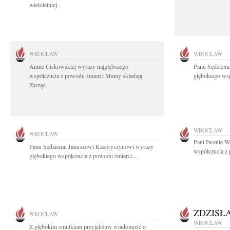
wieloletniej...
WROCŁAW
WROCŁAW
Annie Ciskowskiej wyrazy najgłębszego
Panu Sędziem
współczucia z powodu śmierci Mamy składają
głębokiego wsp
Zarząd...
WROCŁAW
WROCŁAW
Pani Iwonie W
Panu Sędziemu Januszowi Kaspryszynowi wyrazy
współczucia z
głębokiego współczucia z powodu śmierci...
ZDZISŁ
WROCŁAW
WROCŁAW
Z głębokim smutkiem przyjęliśmy wiadomość o