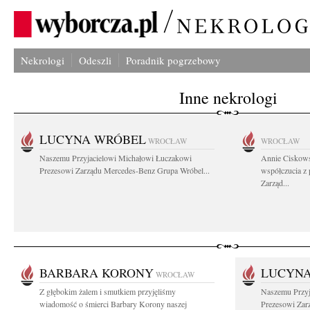
Nekrologi
Odeszli
Poradnik pogrzebowy
Inne nekrologi
LUCYNA WRÓBEL
WROCŁAW
WROCŁAW
Naszemu Przyjacielowi Michałowi Łuczakowi
Annie Ciskows
Prezesowi Zarządu Mercedes-Benz Grupa Wróbel...
współczucia z
Zarząd...
BARBARA KORONY
LUCYN
WROCŁAW
Z głębokim żalem i smutkiem przyjęliśmy
Naszemu Przyj
wiadomość o śmierci Barbary Korony naszej
Prezesowi Zar