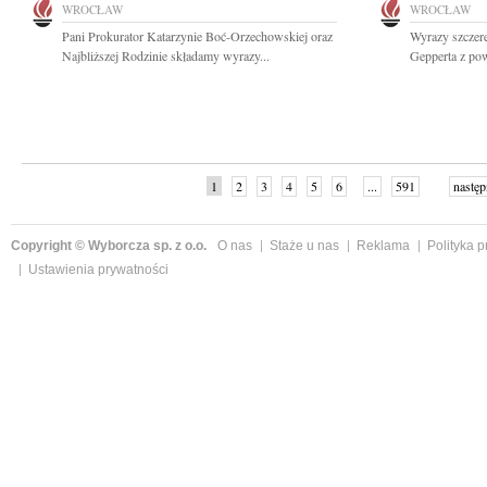
WROCŁAW
WROCŁAW
Pani Prokurator Katarzynie Boć-Orzechowskiej oraz
Wyrazy szczer
Najbliższej Rodzinie składamy wyrazy...
Gepperta z po
1
2
3
4
5
6
...
591
następ
Copyright © Wyborcza sp. z o.o.
O nas
Staże u nas
Reklama
Polityka 
Ustawienia prywatności