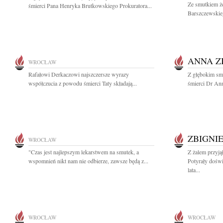
Ze smutkiem ż
śmierci Pana Henryka Brutkowskiego Prokuratora...
Barszczewskie
ANNA Z
WROCŁAW
Rafałowi Derkaczowi najszczersze wyrazy
Z głębokim sm
współczucia z powodu śmierci Taty składają...
śmierci Dr Ann
ZBIGNI
WROCŁAW
"Czas jest najlepszym lekarstwem na smutek, a
Z żalem przyj
wspomnień nikt nam nie odbierze, zawsze będą z...
Potyrały dośw
lata...
WROCŁAW
WROCŁAW