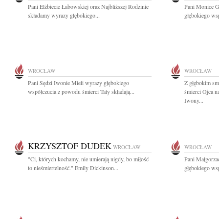
Pani Elżbiecie Łabowskiej oraz Najbliższej Rodzinie
Pani Monice G
składamy wyrazy głębokiego...
głębokiego wsp
WROCŁAW
WROCŁAW
Pani Sędzi Iwonie Mieli wyrazy głębokiego
Z głębokim sm
współczucia z powodu śmierci Taty składają...
śmierci Ojca 
Iwony...
KRZYSZTOF DUDEK
WROCŁAW
WROCŁAW
"Ci, których kochamy, nie umierają nigdy, bo miłość
Pani Małgorzac
to nieśmiertelność." Emily Dickinson...
głębokiego wsp