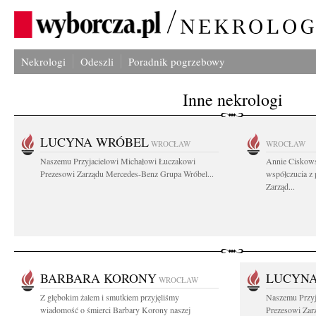
Nekrologi
Odeszli
Poradnik pogrzebowy
Inne nekrologi
LUCYNA WRÓBEL
WROCŁAW
WROCŁAW
Naszemu Przyjacielowi Michałowi Łuczakowi
Annie Ciskows
Prezesowi Zarządu Mercedes-Benz Grupa Wróbel...
współczucia z
Zarząd...
BARBARA KORONY
LUCYN
WROCŁAW
Z głębokim żalem i smutkiem przyjęliśmy
Naszemu Przyj
wiadomość o śmierci Barbary Korony naszej
Prezesowi Zar