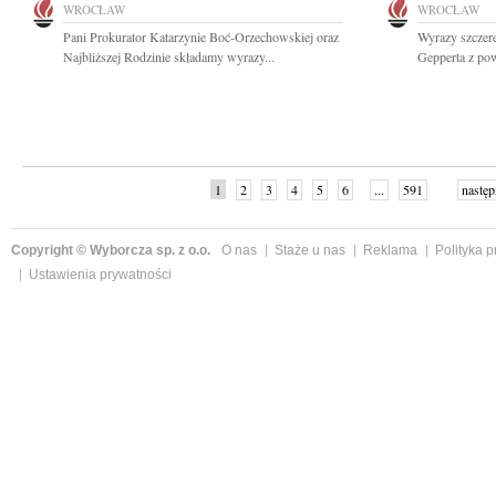
WROCŁAW
WROCŁAW
Pani Prokurator Katarzynie Boć-Orzechowskiej oraz
Wyrazy szczer
Najbliższej Rodzinie składamy wyrazy...
Gepperta z po
1
2
3
4
5
6
...
591
następ
Copyright © Wyborcza sp. z o.o.
O nas
Staże u nas
Reklama
Polityka 
Ustawienia prywatności