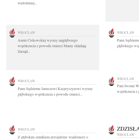
wieloletniej...
WROCŁAW
WROCŁAW
Annie Ciskowskiej wyrazy najgłębszego
Panu Sędziem
współczucia z powodu śmierci Mamy składają
głębokiego wsp
Zarząd...
WROCŁAW
WROCŁAW
Pani Iwonie W
Panu Sędziemu Januszowi Kaspryszynowi wyrazy
współczucia z
głębokiego współczucia z powodu śmierci...
ZDZISŁ
WROCŁAW
WROCŁAW
Z głębokim smutkiem przyjęliśmy wiadomość o