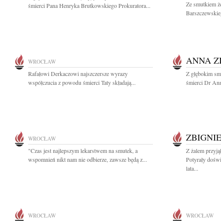
Ze smutkiem ż
śmierci Pana Henryka Brutkowskiego Prokuratora...
Barszczewskie
ANNA Z
WROCŁAW
Rafałowi Derkaczowi najszczersze wyrazy
Z głębokim sm
współczucia z powodu śmierci Taty składają...
śmierci Dr Ann
ZBIGNI
WROCŁAW
"Czas jest najlepszym lekarstwem na smutek, a
Z żalem przyj
wspomnień nikt nam nie odbierze, zawsze będą z...
Potyrały dośw
lata...
WROCŁAW
WROCŁAW