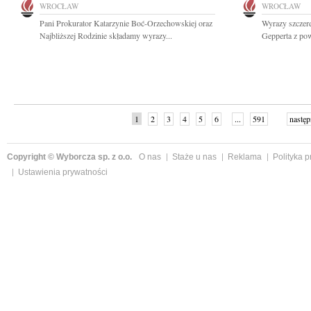
WROCŁAW
WROCŁAW
Pani Prokurator Katarzynie Boć-Orzechowskiej oraz
Wyrazy szczer
Najbliższej Rodzinie składamy wyrazy...
Gepperta z po
1
2
3
4
5
6
...
591
następ
Copyright © Wyborcza sp. z o.o.
O nas
Staże u nas
Reklama
Polityka 
Ustawienia prywatności