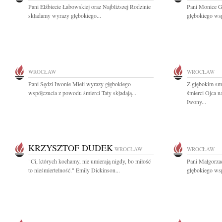
Pani Elżbiecie Łabowskiej oraz Najbliższej Rodzinie
Pani Monice G
składamy wyrazy głębokiego...
głębokiego wsp
WROCŁAW
WROCŁAW
Pani Sędzi Iwonie Mieli wyrazy głębokiego
Z głębokim sm
współczucia z powodu śmierci Taty składają...
śmierci Ojca 
Iwony...
KRZYSZTOF DUDEK
WROCŁAW
WROCŁAW
"Ci, których kochamy, nie umierają nigdy, bo miłość
Pani Małgorzac
to nieśmiertelność." Emily Dickinson...
głębokiego wsp