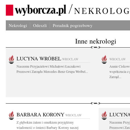
Nekrologi
Odeszli
Poradnik pogrzebowy
Inne nekrologi
LUCYNA WRÓBEL
WROCŁAW
WROCŁAW
Naszemu Przyjacielowi Michałowi Łuczakowi
Annie Ciskows
Prezesowi Zarządu Mercedes-Benz Grupa Wróbel...
współczucia z
Zarząd...
BARBARA KORONY
LUCYN
WROCŁAW
Z głębokim żalem i smutkiem przyjęliśmy
Naszemu Przyj
wiadomość o śmierci Barbary Korony naszej
Prezesowi Zar