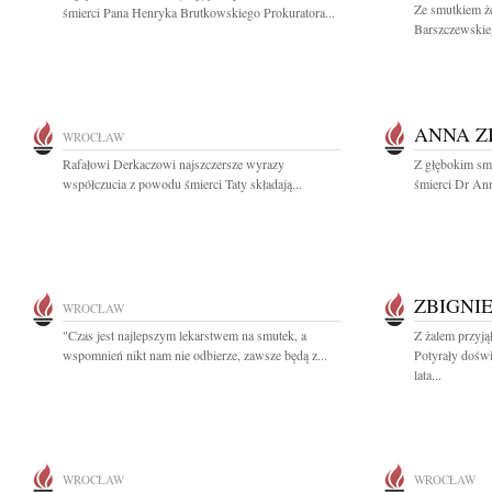
Ze smutkiem ż
śmierci Pana Henryka Brutkowskiego Prokuratora...
Barszczewskie
ANNA Z
WROCŁAW
Rafałowi Derkaczowi najszczersze wyrazy
Z głębokim sm
współczucia z powodu śmierci Taty składają...
śmierci Dr Ann
ZBIGNI
WROCŁAW
"Czas jest najlepszym lekarstwem na smutek, a
Z żalem przyj
wspomnień nikt nam nie odbierze, zawsze będą z...
Potyrały dośw
lata...
WROCŁAW
WROCŁAW