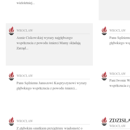
wieloletniej...
WROCŁAW
WROCŁAW
Annie Ciskowskiej wyrazy najgłębszego
Panu Sędziem
współczucia z powodu śmierci Mamy składają
głębokiego wsp
Zarząd...
WROCŁAW
WROCŁAW
Pani Iwonie W
Panu Sędziemu Januszowi Kaspryszynowi wyrazy
współczucia z
głębokiego współczucia z powodu śmierci...
ZDZISŁ
WROCŁAW
WROCŁAW
Z głębokim smutkiem przyjęliśmy wiadomość o