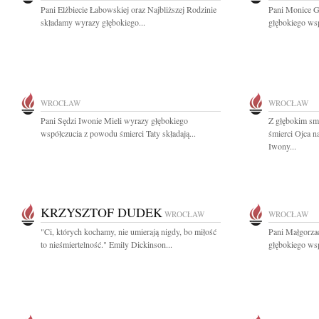
Pani Elżbiecie Łabowskiej oraz Najbliższej Rodzinie
Pani Monice G
składamy wyrazy głębokiego...
głębokiego wsp
WROCŁAW
WROCŁAW
Pani Sędzi Iwonie Mieli wyrazy głębokiego
Z głębokim sm
współczucia z powodu śmierci Taty składają...
śmierci Ojca 
Iwony...
KRZYSZTOF DUDEK
WROCŁAW
WROCŁAW
"Ci, których kochamy, nie umierają nigdy, bo miłość
Pani Małgorzac
to nieśmiertelność." Emily Dickinson...
głębokiego wsp