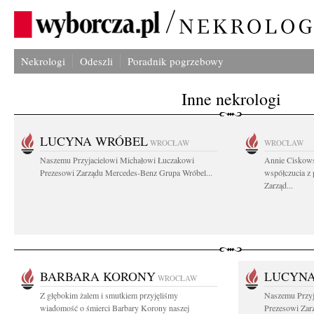
Nekrologi
Odeszli
Poradnik pogrzebowy
Inne nekrologi
LUCYNA WRÓBEL
WROCŁAW
WROCŁAW
Naszemu Przyjacielowi Michałowi Łuczakowi
Annie Ciskows
Prezesowi Zarządu Mercedes-Benz Grupa Wróbel...
współczucia z
Zarząd...
BARBARA KORONY
LUCYN
WROCŁAW
Z głębokim żalem i smutkiem przyjęliśmy
Naszemu Przyj
wiadomość o śmierci Barbary Korony naszej
Prezesowi Zar