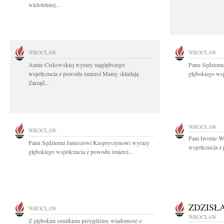
wieloletniej...
WROCŁAW
WROCŁAW
Annie Ciskowskiej wyrazy najgłębszego
Panu Sędziem
współczucia z powodu śmierci Mamy składają
głębokiego wsp
Zarząd...
WROCŁAW
WROCŁAW
Pani Iwonie W
Panu Sędziemu Januszowi Kaspryszynowi wyrazy
współczucia z
głębokiego współczucia z powodu śmierci...
ZDZISŁ
WROCŁAW
WROCŁAW
Z głębokim smutkiem przyjęliśmy wiadomość o