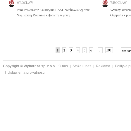
WROCŁAW
WROCŁAW
Pani Prokurator Katarzynie Boć-Orzechowskiej oraz
Wyrazy szczer
Najbliższej Rodzinie składamy wyrazy...
Gepperta z po
1
2
3
4
5
6
...
591
następ
Copyright © Wyborcza sp. z o.o.
O nas
Staże u nas
Reklama
Polityka 
Ustawienia prywatności