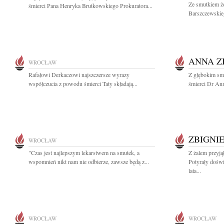
Ze smutkiem ż
śmierci Pana Henryka Brutkowskiego Prokuratora...
Barszczewskie
ANNA Z
WROCŁAW
Rafałowi Derkaczowi najszczersze wyrazy
Z głębokim sm
współczucia z powodu śmierci Taty składają...
śmierci Dr Ann
ZBIGNI
WROCŁAW
"Czas jest najlepszym lekarstwem na smutek, a
Z żalem przyj
wspomnień nikt nam nie odbierze, zawsze będą z...
Potyrały dośw
lata...
WROCŁAW
WROCŁAW