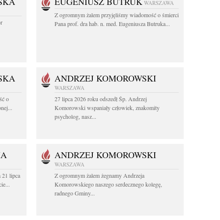
SKA
EUGENIUSZ BUTRUK
WARSZAWA
Z ogromnym żalem przyjęliśmy wiadomość o śmierci
or
Pana prof. dra hab. n. med. Eugeniusza Butruka...
SKA
ANDRZEJ KOMOROWSKI
WARSZAWA
ść o
27 lipca 2026 roku odszedł Śp. Andrzej
nej...
Komorowski wspaniały człowiek, znakomity
psycholog, nasz...
HA
ANDRZEJ KOMOROWSKI
WARSZAWA
 21 lipca
Z ogromnym żalem żegnamy Andrzeja
ie...
Komorowskiego naszego serdecznego kolegę,
radnego Gminy...