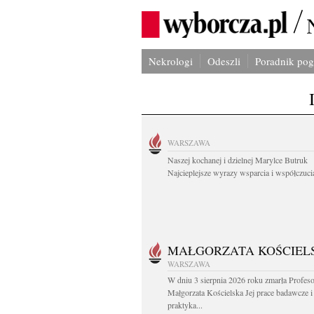
Nekrologi
Odeszli
Poradnik po
WARSZAWA
Naszej kochanej i dzielnej Marylce Butruk
Najcieplejsze wyrazy wsparcia i współczucia
MAŁGORZATA KOŚCIEL
WARSZAWA
W dniu 3 sierpnia 2026 roku zmarła Profes
Małgorzata Kościelska Jej prace badawcze i
praktyka...