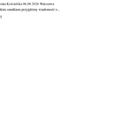
zata Kościelska
06.08.2026
Warszawa
okim smutkiem przyjęliśmy wiadomość o...
ej