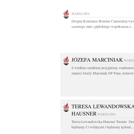
WARSZAWA
Drogiej Koleżance Bożenie Czarneckiej wy
szczerego żalu i głębokiego współczucia z...
JÓZEFA MARCINIAK
WARS
Z wielkim smutkiem przyjęliśmy wiadomoś
śmierci Józefy Marciniak OP Panu Arturowi
TERESA LEWANDOWSKA
HAUSNER
WARSZAWA
Teresa Lewandowska-Hausner Tereniu Za
będziemy Ci wdzięczni i będziemy tęsknić...