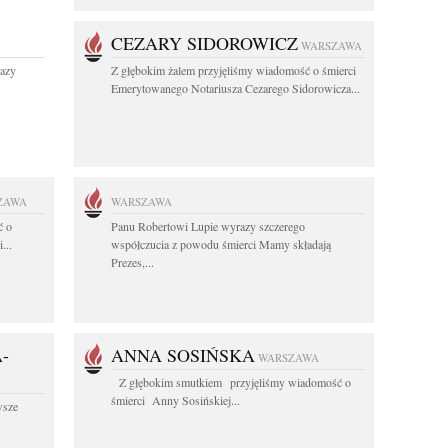
CEZARY SIDOROWICZ
WARSZAWA
razy
Z głębokim żalem przyjęliśmy wiadomość o śmierci
Emerytowanego Notariusza Cezarego Sidorowicza...
ZAWA
WARSZAWA
ć o
Panu Robertowi Lupie wyrazy szczerego
...
współczucia z powodu śmierci Mamy składają
Prezes,...
-
ANNA SOSIŃSKA
WARSZAWA
Z głębokim smutkiem przyjęliśmy wiadomość o
śmierci Anny Sosińskiej...
wsze