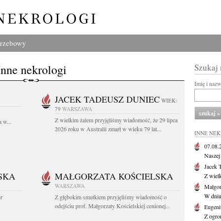
grzebowy
Inne nekrologi
Szukaj
Imię i naz
JACEK TADEUSZ DUNIEC
WIEK:
79
WARSZAWA
Z wielkim żalem przyjęliśmy wiadomość, że 29 lipca
 w...
2026 roku w Australii zmarł w wieku 79 lat...
INNE NE
07.08
Naszej 
Jacek 
SKA
MAŁGORZATA KOŚCIELSKA
Z wiel
WARSZAWA
Małgor
W dniu 
or
Z głębokim smutkiem przyjęliśmy wiadomość o
odejściu prof. Małgorzaty Kościelskiej cenionej...
Eugeni
Z ogro