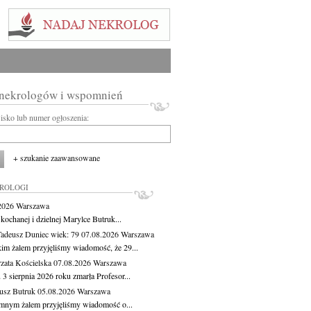
 nekrologów i wspomnień
wisko lub numer ogłoszenia:
+ szukanie zaawansowane
KROLOGI
.2026
Warszawa
kochanej i dzielnej Marylce Butruk...
Tadeusz Duniec
wiek: 79
07.08.2026
Warszawa
kim żalem przyjęliśmy wiadomość, że 29...
zata Kościelska
07.08.2026
Warszawa
3 sierpnia 2026 roku zmarła Profesor...
usz Butruk
05.08.2026
Warszawa
mnym żalem przyjęliśmy wiadomość o...