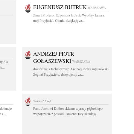
EUGENIUSZ BUTRUK
WARSZAWA
Zmarł Profesor Eugeniusz Butruk Wybitny Lekarz,
mój Przyjaciel. Gieniu, dziękuję za...
ANDRZEJ PIOTR
GOŁASZEWSKI
y dla
WARSZAWA
e...
doktor nauk technicznych Andrzej Piotr Gołaszewski
Żegnaj Przyjacielu, dziękujemy za...
WARSZAWA
ndolencje
Panu Jackowi Kotłowskiemu wyrazy głębokiego
 z...
współczucia z powodu śmierci Taty składają...