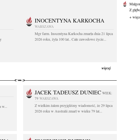
Małgor
Z głęb
+ więc
INOCENTYNA KARKOCHA
WARSZAWA
Mgr farm. Inocentyna Karkocha zmarła dnia 21 lipca
y
2026 roku, żyła 100 lat.. Całe zawodowe życie...
więcej
JACEK TADEUSZ DUNIEC
WIEK:
79
WARSZAWA
Z wielkim żalem przyjęliśmy wiadomość, że 29 lipca
 w...
2026 roku w Australii zmarł w wieku 79 lat...