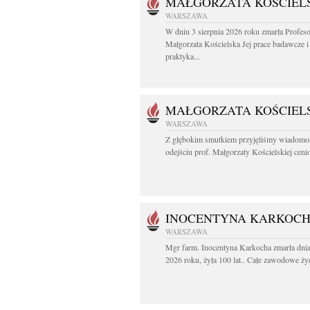
MAŁGORZATA KOŚCIEL
WARSZAWA
W dniu 3 sierpnia 2026 roku zmarła Profes
Małgorzata Kościelska Jej prace badawcze i
praktyka...
MAŁGORZATA KOŚCIEL
WARSZAWA
Z głębokim smutkiem przyjęliśmy wiadomo
odejściu prof. Małgorzaty Kościelskiej cenio
INOCENTYNA KARKOC
WARSZAWA
Mgr farm. Inocentyna Karkocha zmarła dnia
2026 roku, żyła 100 lat.. Całe zawodowe życ